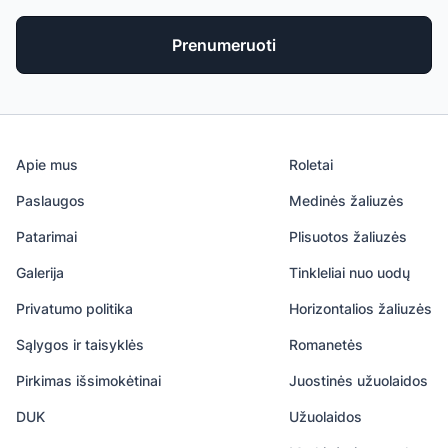
Prenumeruoti
Apie mus
Roletai
Paslaugos
Medinės žaliuzės
Patarimai
Plisuotos žaliuzės
Galerija
Tinkleliai nuo uodų
Privatumo politika
Horizontalios žaliuzės
Sąlygos ir taisyklės
Romanetės
Pirkimas išsimokėtinai
Juostinės užuolaidos
DUK
Užuolaidos