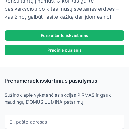
konsultantą į namus. O kol kas galite
pasivaikščioti po kitas mūsų svetainės erdves –
kas žino, galbūt rasite kažką dar įdomesnio!
Konsultanto iškvietimas
Pradinis puslapis
Prenumeruok išskirtinius pasiūlymus
Sužinok apie vykstančias akcijas PIRMAS ir gauk
naudingų DOMUS LUMINA patarimų.