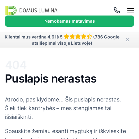
Atida
meni
Nemokamas matavimas
Klientai mus vertina 4,6 iš 5
(786 Google
atsiliepimai visoje Lietuvoje)
404
Puslapis nerastas
Atrodo, pasiklydome... Šis puslapis nerastas.
Šiek tiek kantrybės – mes stengiamės tai
išsiaiškinti.
Spauskite žemiau esantį mygtuką ir iškvieskite