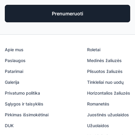
Prenumeruoti
Apie mus
Roletai
Paslaugos
Medinės žaliuzės
Patarimai
Plisuotos žaliuzės
Galerija
Tinkleliai nuo uodų
Privatumo politika
Horizontalios žaliuzės
Sąlygos ir taisyklės
Romanetės
Pirkimas išsimokėtinai
Juostinės užuolaidos
DUK
Užuolaidos