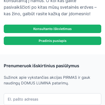
konsultantą į namus. O kol kas galite
pasivaikščioti po kitas mūsų svetainės erdves –
kas žino, galbūt rasite kažką dar įdomesnio!
Konsultanto iškvietimas
Pradinis puslapis
Prenumeruok išskirtinius pasiūlymus
Sužinok apie vykstančias akcijas PIRMAS ir gauk
naudingų DOMUS LUMINA patarimų.