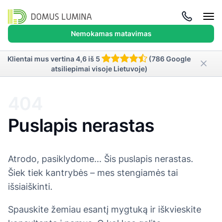
Atida
meni
Nemokamas matavimas
Klientai mus vertina 4,6 iš 5
(786 Google
atsiliepimai visoje Lietuvoje)
404
Puslapis nerastas
Atrodo, pasiklydome... Šis puslapis nerastas.
Šiek tiek kantrybės – mes stengiamės tai
išsiaiškinti.
Spauskite žemiau esantį mygtuką ir iškvieskite