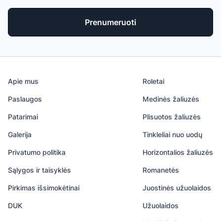
Prenumeruoti
Apie mus
Roletai
Paslaugos
Medinės žaliuzės
Patarimai
Plisuotos žaliuzės
Galerija
Tinkleliai nuo uodų
Privatumo politika
Horizontalios žaliuzės
Sąlygos ir taisyklės
Romanetės
Pirkimas išsimokėtinai
Juostinės užuolaidos
DUK
Užuolaidos