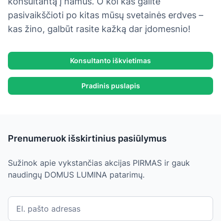
konsultantą į namus. O kol kas galite
pasivaikščioti po kitas mūsų svetainės erdves –
kas žino, galbūt rasite kažką dar įdomesnio!
Konsultanto iškvietimas
Pradinis puslapis
Prenumeruok išskirtinius pasiūlymus
Sužinok apie vykstančias akcijas PIRMAS ir gauk
naudingų DOMUS LUMINA patarimų.