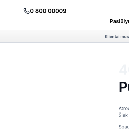
0 800 00009
Pasiūly
Klientai mus
4
P
Atro
Šiek
Spau