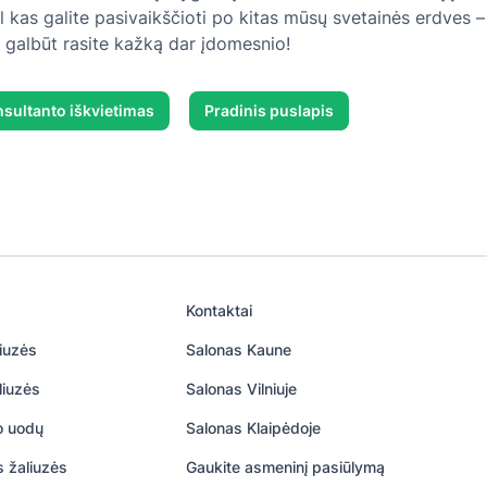
l kas galite pasivaikščioti po kitas mūsų svetainės erdves –
, galbūt rasite kažką dar įdomesnio!
sultanto iškvietimas
Pradinis puslapis
Kontaktai
iuzės
Salonas Kaune
liuzės
Salonas Vilniuje
uo uodų
Salonas Klaipėdoje
s žaliuzės
Gaukite asmeninį pasiūlymą