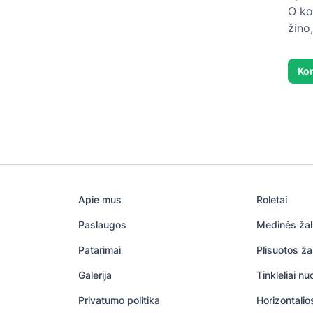
O ko
žino
Kon
Apie mus
Roletai
Paslaugos
Medinės žal
Patarimai
Plisuotos ža
Galerija
Tinkleliai n
Privatumo politika
Horizontalio