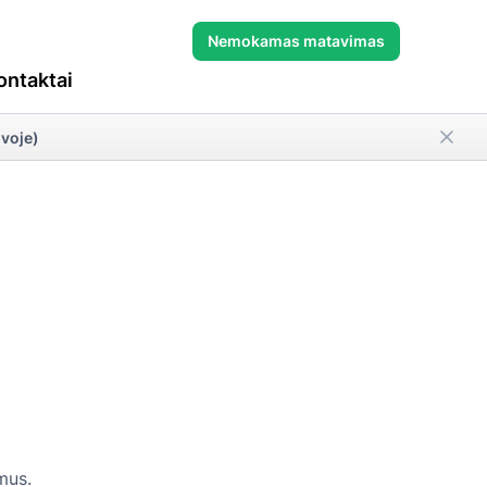
Nemokamas matavimas
ontaktai
uvoje)
mus.