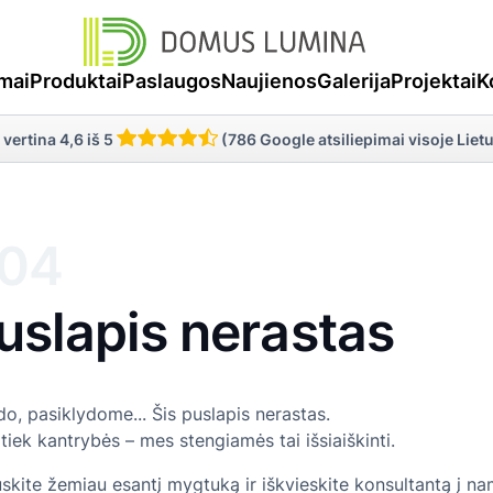
mai
Produktai
Paslaugos
Naujienos
Galerija
Projektai
K
 vertina 4,6 iš 5
(786 Google atsiliepimai visoje Liet
04
uslapis nerastas
do, pasiklydome... Šis puslapis nerastas.
 tiek kantrybės – mes stengiamės tai išsiaiškinti.
skite žemiau esantį mygtuką ir iškvieskite konsultantą į na