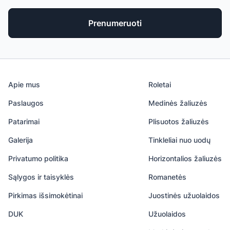
Prenumeruoti
Apie mus
Roletai
Paslaugos
Medinės žaliuzės
Patarimai
Plisuotos žaliuzės
Galerija
Tinkleliai nuo uodų
Privatumo politika
Horizontalios žaliuzės
Sąlygos ir taisyklės
Romanetės
Pirkimas išsimokėtinai
Juostinės užuolaidos
DUK
Užuolaidos