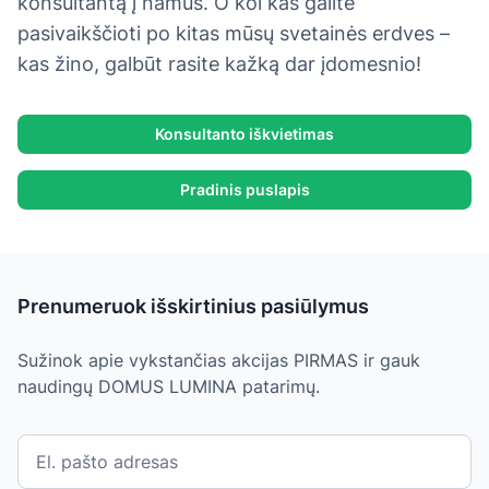
konsultantą į namus. O kol kas galite
pasivaikščioti po kitas mūsų svetainės erdves –
kas žino, galbūt rasite kažką dar įdomesnio!
Konsultanto iškvietimas
Pradinis puslapis
Prenumeruok išskirtinius pasiūlymus
Sužinok apie vykstančias akcijas PIRMAS ir gauk
naudingų DOMUS LUMINA patarimų.