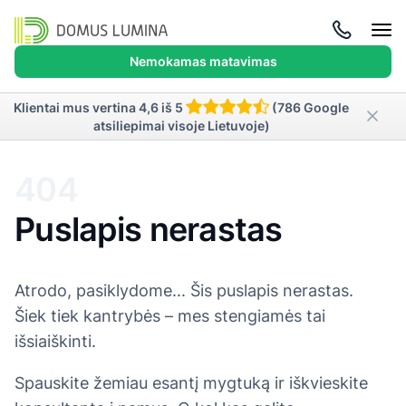
Atida
meni
Nemokamas matavimas
Klientai mus vertina 4,6 iš 5
(786 Google
atsiliepimai visoje Lietuvoje)
404
Puslapis nerastas
Atrodo, pasiklydome... Šis puslapis nerastas.
Šiek tiek kantrybės – mes stengiamės tai
išsiaiškinti.
Spauskite žemiau esantį mygtuką ir iškvieskite