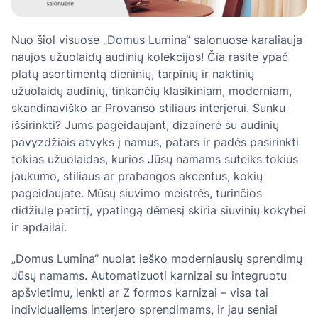
Nuo šiol visuose „Domus Lumina“ salonuose karaliauja
naujos užuolaidų audinių kolekcijos! Čia rasite ypač
platų asortimentą dieninių, tarpinių ir naktinių
užuolaidų audinių, tinkančių klasikiniam, moderniam,
skandinaviško ar Provanso stiliaus interjerui. Sunku
išsirinkti? Jums pageidaujant, dizainerė su audinių
pavyzdžiais atvyks į namus, patars ir padės pasirinkti
tokias užuolaidas, kurios Jūsų namams suteiks tokius
jaukumo, stiliaus ar prabangos akcentus, kokių
pageidaujate. Mūsų siuvimo meistrės, turinčios
didžiulę patirtį, ypatingą dėmesį skiria siuvinių kokybei
ir apdailai.
„Domus Lumina“ nuolat ieško moderniausių sprendimų
Jūsų namams. Automatizuoti karnizai su integruotu
apšvietimu, lenkti ar Z formos karnizai – visa tai
individualiems interjero sprendimams, ir jau seniai