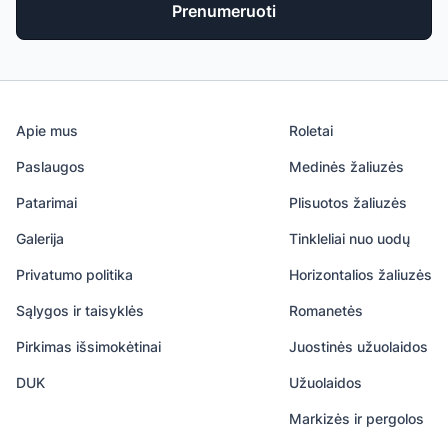
Prenumeruoti
Apie mus
Roletai
Paslaugos
Medinės žaliuzės
Patarimai
Plisuotos žaliuzės
Galerija
Tinkleliai nuo uodų
Privatumo politika
Horizontalios žaliuzės
Sąlygos ir taisyklės
Romanetės
Pirkimas išsimokėtinai
Juostinės užuolaidos
DUK
Užuolaidos
Markizės ir pergolos