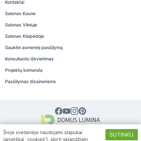
Kontaktai
Salonas Kaune
Salonas Vilniuje
Salonas Klaipėdoje
Gaukite asmeninį pasiūlymą
Konsultanto iškvietimas
Projektų komanda
Pasiūlymas dizaineriams
© 2026 DOMUS LUMINA – Visos teisės
Šioje svetainėje naudojami slapukai
SUTINKU
saugomos
(angliškai „cookies“), skirti sklandžiam