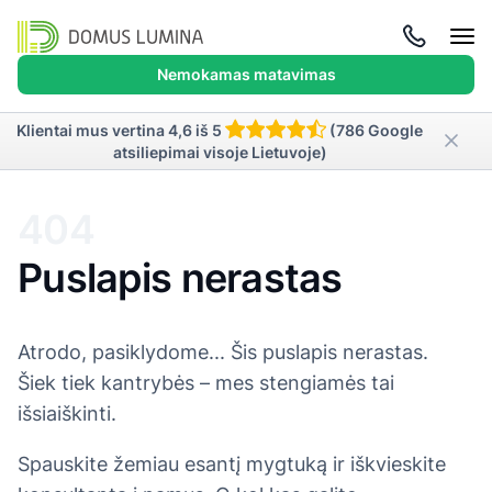
Atida
meni
Nemokamas matavimas
Klientai mus vertina 4,6 iš 5
(786 Google
atsiliepimai visoje Lietuvoje)
404
Puslapis nerastas
Atrodo, pasiklydome... Šis puslapis nerastas.
Šiek tiek kantrybės – mes stengiamės tai
išsiaiškinti.
Spauskite žemiau esantį mygtuką ir iškvieskite