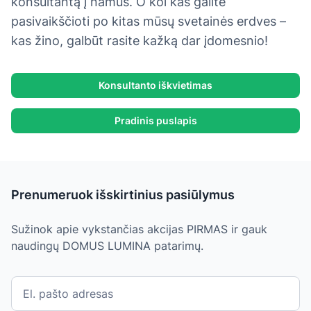
konsultantą į namus. O kol kas galite
pasivaikščioti po kitas mūsų svetainės erdves –
kas žino, galbūt rasite kažką dar įdomesnio!
Konsultanto iškvietimas
Pradinis puslapis
Prenumeruok išskirtinius pasiūlymus
Sužinok apie vykstančias akcijas PIRMAS ir gauk
naudingų DOMUS LUMINA patarimų.