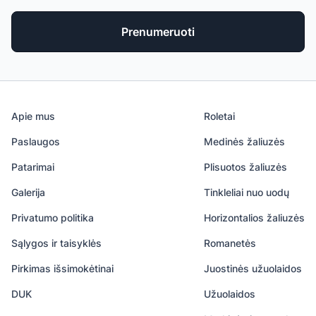
Prenumeruoti
Apie mus
Roletai
Paslaugos
Medinės žaliuzės
Patarimai
Plisuotos žaliuzės
Galerija
Tinkleliai nuo uodų
Privatumo politika
Horizontalios žaliuzės
Sąlygos ir taisyklės
Romanetės
Pirkimas išsimokėtinai
Juostinės užuolaidos
DUK
Užuolaidos