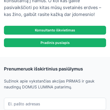
konsultantą į namus. O kol kas galite
pasivaikščioti po kitas mūsų svetainės erdves –
kas žino, galbūt rasite kažką dar įdomesnio!
Konsultanto iškvietimas
Pradinis puslapis
Prenumeruok išskirtinius pasiūlymus
Sužinok apie vykstančias akcijas PIRMAS ir gauk
naudingų DOMUS LUMINA patarimų.