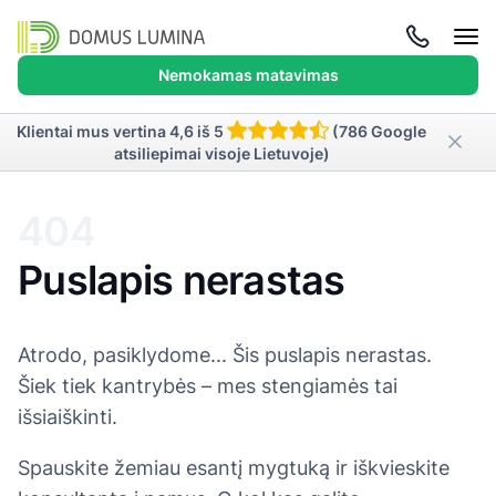
Atida
meni
Nemokamas matavimas
Klientai mus vertina 4,6 iš 5
(786 Google
atsiliepimai visoje Lietuvoje)
404
Puslapis nerastas
Atrodo, pasiklydome... Šis puslapis nerastas.
Šiek tiek kantrybės – mes stengiamės tai
išsiaiškinti.
Spauskite žemiau esantį mygtuką ir iškvieskite