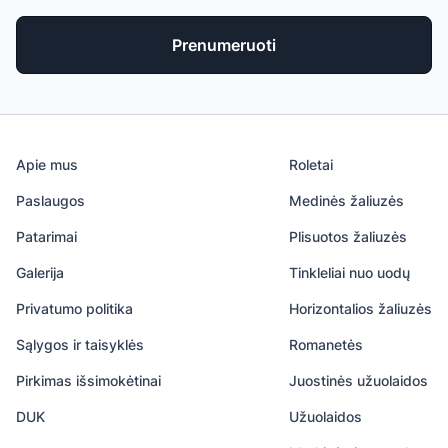
Prenumeruoti
Apie mus
Roletai
Paslaugos
Medinės žaliuzės
Patarimai
Plisuotos žaliuzės
Galerija
Tinkleliai nuo uodų
Privatumo politika
Horizontalios žaliuzės
Sąlygos ir taisyklės
Romanetės
Pirkimas išsimokėtinai
Juostinės užuolaidos
DUK
Užuolaidos