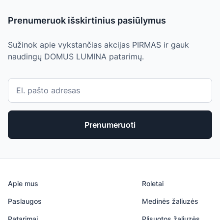
Prenumeruok išskirtinius pasiūlymus
Sužinok apie vykstančias akcijas PIRMAS ir gauk
naudingų DOMUS LUMINA patarimų.
Prenumeruoti
Apie mus
Roletai
Paslaugos
Medinės žaliuzės
Patarimai
Plisuotos žaliuzės