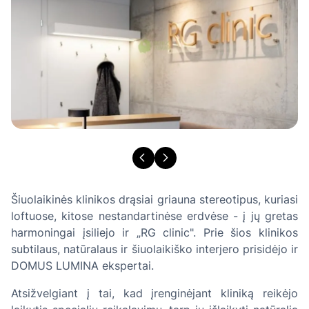
Šiuolaikinės klinikos drąsiai griauna stereotipus, kuriasi
loftuose, kitose nestandartinėse erdvėse - į jų gretas
harmoningai įsiliejo ir „RG clinic". Prie šios klinikos
subtilaus, natūralaus ir šiuolaikiško interjero prisidėjo ir
DOMUS LUMINA ekspertai.
Atsižvelgiant į tai, kad įrenginėjant kliniką reikėjo