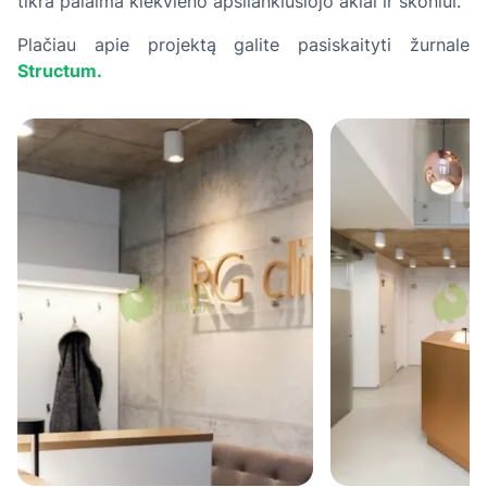
tikra palaima kiekvieno apsilankiusiojo akiai ir skoniui.
Plačiau apie projektą galite pasiskaityti žurnale
Structum.