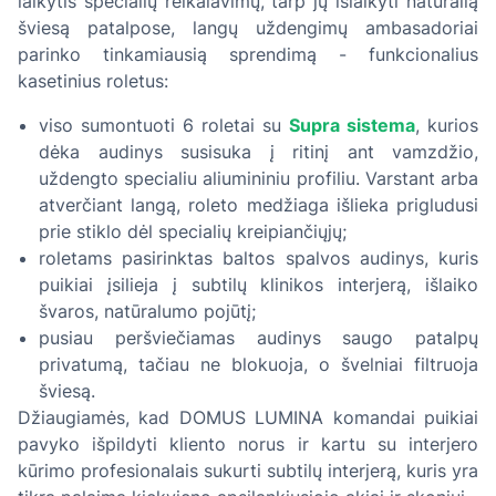
laikytis specialių reikalavimų, tarp jų išlaikyti natūralią
šviesą patalpose, langų uždengimų ambasadoriai
parinko tinkamiausią sprendimą - funkcionalius
kasetinius roletus:
viso sumontuoti 6 roletai su
Supra sistema
, kurios
dėka audinys susisuka į ritinį ant vamzdžio,
uždengto specialiu aliumininiu profiliu. Varstant arba
atverčiant langą, roleto medžiaga išlieka prigludusi
prie stiklo dėl specialių kreipiančiųjų;
roletams pasirinktas baltos spalvos audinys, kuris
puikiai įsilieja į subtilų klinikos interjerą, išlaiko
švaros, natūralumo pojūtį;
pusiau peršviečiamas audinys saugo patalpų
privatumą, tačiau ne blokuoja, o švelniai filtruoja
šviesą.
Džiaugiamės, kad DOMUS LUMINA komandai puikiai
pavyko išpildyti kliento norus ir kartu su interjero
kūrimo profesionalais sukurti subtilų interjerą, kuris yra