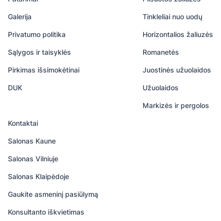
Galerija
Tinkleliai nuo uodų
Privatumo politika
Horizontalios žaliuzės
Sąlygos ir taisyklės
Romanetės
Pirkimas išsimokėtinai
Juostinės užuolaidos
DUK
Užuolaidos
Markizės ir pergolos
Kontaktai
Salonas Kaune
Salonas Vilniuje
Salonas Klaipėdoje
Gaukite asmeninį pasiūlymą
Konsultanto iškvietimas