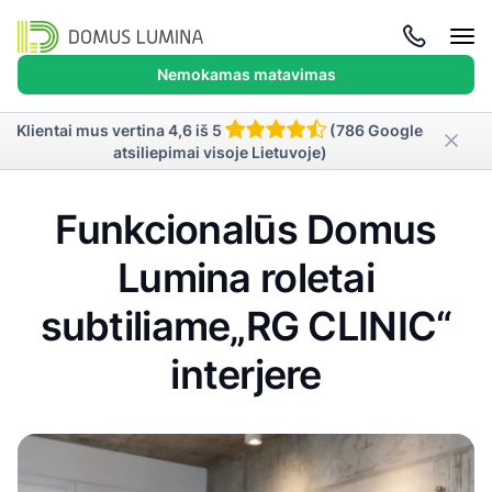
Atida
meni
Nemokamas matavimas
Klientai mus vertina 4,6 iš 5
(786 Google
atsiliepimai visoje Lietuvoje)
Funkcionalūs Domus
Lumina roletai
subtiliame„RG CLINIC“
interjere