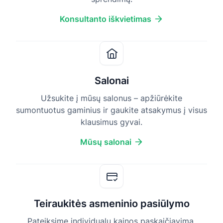
Konsultanto iškvietimas
Salonai
Užsukite į mūsų salonus – apžiūrėkite
sumontuotus gaminius ir gaukite atsakymus į visus
klausimus gyvai.
Mūsų salonai
Teiraukitės asmeninio pasiūlymo
Pateiksime individualų kainos paskaičiavimą,