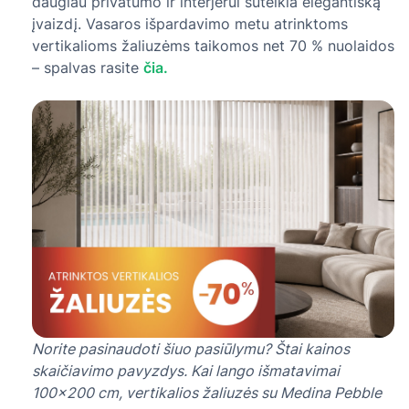
daugiau privatumo ir interjerui suteikia elegantišką
įvaizdį. Vasaros išpardavimo metu atrinktoms
vertikalioms žaliuzėms taikomos net 70 % nuolaidos
– spalvas rasite
čia.
Norite pasinaudoti šiuo pasiūlymu? Štai kainos
skaičiavimo pavyzdys. Kai lango išmatavimai
100×200 cm, vertikalios žaliuzės su Medina Pebble