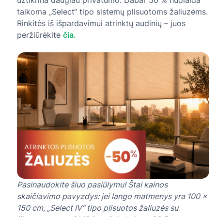
užtikrina daugiau privatumo. Dabar 50 % nuolaida
taikoma „Select“ tipo sistemų plisuotoms žaliuzėms.
Rinkitės iš išpardavimui atrinktų audinių – juos
peržiūrėkite
čia.
Pasinaudokite šiuo pasiūlymu! Štai kainos
skaičiavimo pavyzdys: jei lango matmenys yra 100 ×
150 cm, „Select IV“ tipo plisuotos žaliuzės su