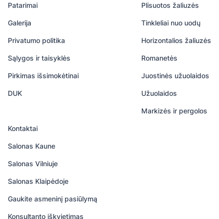
Patarimai
Plisuotos žaliuzės
Galerija
Tinkleliai nuo uodų
Privatumo politika
Horizontalios žaliuzės
Sąlygos ir taisyklės
Romanetės
Pirkimas išsimokėtinai
Juostinės užuolaidos
DUK
Užuolaidos
Markizės ir pergolos
Kontaktai
Salonas Kaune
Salonas Vilniuje
Salonas Klaipėdoje
Gaukite asmeninį pasiūlymą
Konsultanto iškvietimas