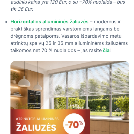
audiniu kaina yra 120 Eur, o su −70% nuolaida – bus
tik 36 Eur.
Horizontalios aliumininės žaliuzės
– modernus ir
praktiškas sprendimas varstomiems langams bei
drėgnoms patalpoms. Vasaros išpardavimo metu
atrinktų spalvų 25 ir 35 mm aliumininėms žaliuzėms
taikomos net 70 % nuolaidos – jas rasite
čia
!