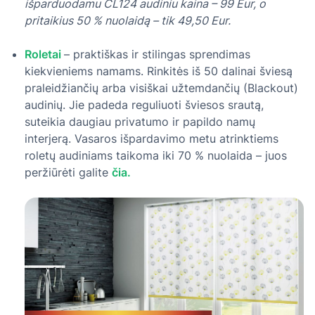
išparduodamu CL124 audiniu kaina – 99 Eur, o
pritaikius 50 % nuolaidą – tik 49,50 Eur.
Roletai
– praktiškas ir stilingas sprendimas
kiekvieniems namams. Rinkitės iš 50 dalinai šviesą
praleidžiančių arba visiškai užtemdančių (Blackout)
audinių. Jie padeda reguliuoti šviesos srautą,
suteikia daugiau privatumo ir papildo namų
interjerą. Vasaros išpardavimo metu atrinktiems
roletų audiniams taikoma iki 70 % nuolaida – juos
peržiūrėti galite
čia.