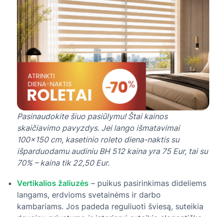
Pasinaudokite šiuo pasiūlymu! Štai kainos
skaičiavimo pavyzdys. Jei lango išmatavimai
100×150 cm, kasetinio roleto diena-naktis su
išparduodamu audiniu BH 512 kaina yra 75 Eur, tai su
70% – kaina tik 22,50 Eur.
Vertikalios žaliuzės
– puikus pasirinkimas dideliems
langams, erdvioms svetainėms ir darbo
kambariams. Jos padeda reguliuoti šviesą, suteikia