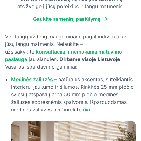
atsižvelgę į jūsų poreikius ir langų matmenis.
Gaukite asmeninį pasiūlymą
Visi langų uždengimai gaminami pagal individualius
jūsų langų matmenis. Nelaukite –
užsisakykite
konsultaciją ir nemokamą matavimo
paslaugą
jau šiandien.
Dirbame visoje Lietuvoje.
Vasaros išpardavimo gaminiai:
Medinės žaliuzės
– natūralus akcentas, suteikiantis
interjerui jaukumo ir šilumos. Rinkitės 25 mm pločio
šviesių atspalvių arba 50 mm pločio medines
žaliuzes sodresnėmis spalvomis. Išparduodamas
medinės žaliuzės peržiūrėkite
čia.