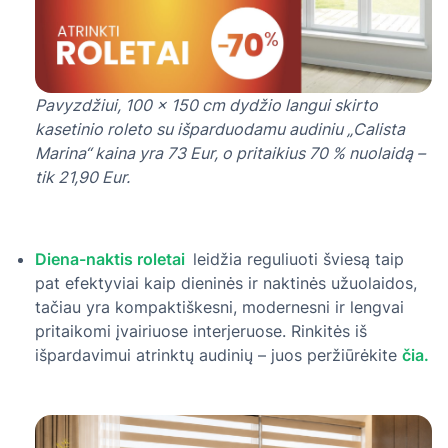
Pavyzdžiui, 100 × 150 cm dydžio langui skirto
kasetinio roleto su išparduodamu audiniu „Calista
Marina“ kaina yra 73 Eur, o pritaikius 70 % nuolaidą –
tik 21,90 Eur.
Diena-naktis roletai
leidžia reguliuoti šviesą taip
pat efektyviai kaip dieninės ir naktinės užuolaidos,
tačiau yra kompaktiškesni, modernesni ir lengvai
pritaikomi įvairiuose interjeruose. Rinkitės iš
išpardavimui atrinktų audinių – juos peržiūrėkite
čia.