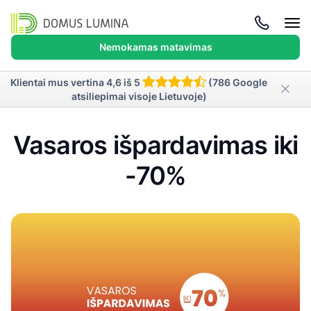
Atida
meni
Nemokamas matavimas
Klientai mus vertina 4,6 iš 5
(786 Google
atsiliepimai visoje Lietuvoje)
Vasaros išpardavimas iki
-70%