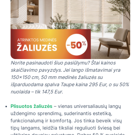
Norite pasinaudoti šiuo pasiūlymu? Štai kainos
skaičiavimo pavyzdys. Jei lango išmatavimai yra
150×150 cm, 50 mm medinės žaliuzės su
išparduodama spalva Taupe kaina 295 Eur, o su 50%
nuolaida – tik 147,5 Eur
.
Plisuotos žaliuzės
– vienas universaliausių langų
uždengimo sprendimų, suderinantis estetiką,
funkcionalumą ir komfortą. Jos tinka beveik visų
tipų langams, leidžia tiksliai reguliuoti šviesą bei