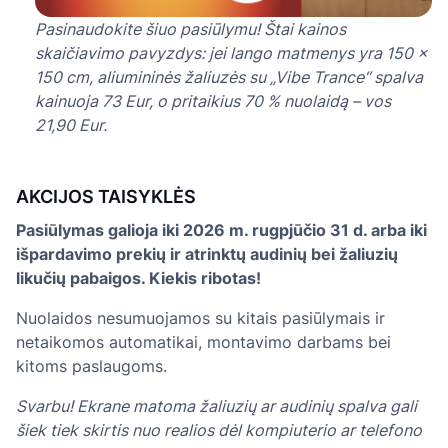
Pasinaudokite šiuo pasiūlymu! Štai kainos
skaičiavimo pavyzdys: jei lango matmenys yra 150 ×
150 cm, aliumininės žaliuzės su „Vibe Trance“ spalva
kainuoja 73 Eur, o pritaikius 70 % nuolaidą – vos
21,90 Eur.
AKCIJOS TAISYKLĖS
Pasiūlymas galioja iki 2026 m. rugpjūčio 31 d. arba iki
išpardavimo prekių ir atrinktų audinių bei žaliuzių
likučių pabaigos. Kiekis ribotas!
Nuolaidos nesumuojamos su kitais pasiūlymais ir
netaikomos automatikai, montavimo darbams bei
kitoms paslaugoms.
Svarbu! Ekrane matoma žaliuzių ar audinių spalva gali
šiek tiek skirtis nuo realios dėl kompiuterio ar telefono