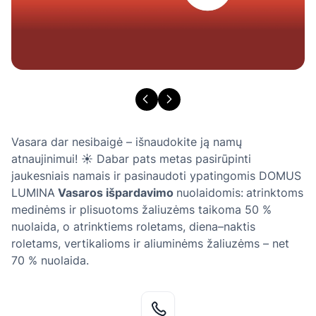
Vasara dar nesibaigė – išnaudokite ją namų
atnaujinimui! ☀️ Dabar pats metas pasirūpinti
jaukesniais namais ir pasinaudoti ypatingomis DOMUS
LUMINA
Vasaros išpardavimo
nuolaidomis:
atrinktoms
medinėms ir plisuotoms žaliuzėms taikoma 50 %
nuolaida, o atrinktiems roletams, diena–naktis
roletams, vertikalioms ir aliuminėms žaliuzėms – net
70 % nuolaida.