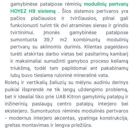
gamybinėse patalpose rėminių
modulinių pertvarų
HOYEZ H9 sistemą
. Šios sistemos pertvaros yra
pačios plačiausios ir tvirčiausios, pilnai gali
funkcionuoti turint tik dvi atramines sienas ir grindis
tvirtinimui. Įmonės gamybinėse patalpose
sumontuota 39,7 m2 kombinuotų modulinių
pertvarų su aklinomis durimis. Klientas pageidavo
turėti atskirtas darbo vietas bei pasitarimų kambarį
ir maksimaliai sumažinti gamybos proceso keliamą
triukšmą, todėl tam papildomai ant pakabinamų
lubų buvo tiesiama ruloninė mineralinė vata.
Roletų ir vertikalių žaliuzių su mėlynu audiniu derinys
puikiai išsprendė ne tik langų uždengimo problemą,
bet ir idealiai tiko prie UAB Kitron gamybinių patalpų ir
inžinerinių paslaugų centro patalpų interjero bei
eksterjero. Sumontuotos rėminės modulinės pertvaros
- modernus interjero akcentas, ypatinga konstrukcija,
greitas montavimas ir lengva priežiūra.