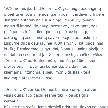
1979 metais įkurta „Decora UK" yra langų uždengimų
projektavimo, inžinerijos, gamybos ir pardavimų lyderė
Jungtinėje Karalystėje ir Airijoje. Per 41 gyvavimo
metus ši įmonė itin daug investavo į savo gamybos
pajėgumus ir šiandien gamina plačiausią langų
uždengimų asortimentą savo rinkoje. Jos būstinėje
Lisburne dirba daugiau nei 1000 žmonių, kiti padaliniai
įsikūrę Birmingeme. Įsigyti dalį Domus Lumina akcijų ir
dar labiau sustiprinti jau 2 metus besitęsiančius ryšius
„Decora UK" paskatino mūsų įmonės požiūris į verslą,
profesionali ir patyrusi komanda, atsidavimas
klientams, ir žinoma, abiejų įmonių tikslas - tęsti
augimą platesnėse rinkose.
„Decora UK" vardas Domus Lumina Europoje atveria
visas duris. Tuo pačiu esame tikri - pasibaigus
karantinui,
būsime pasiruošę Jums pirmieji pristatyti rinkos naujove