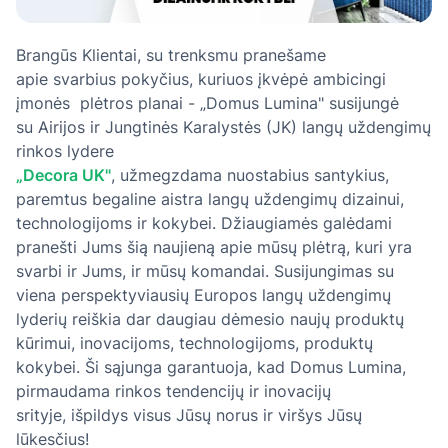
Brangūs Klientai, su trenksmu pranešame
apie svarbius pokyčius, kuriuos įkvėpė ambicingi
įmonės plėtros planai - „Domus Lumina" susijungė
su Airijos ir Jungtinės Karalystės (JK) langų uždengimų
rinkos lydere
„Decora UK"
, užmegzdama nuostabius santykius,
paremtus begaline aistra langų uždengimų dizainui,
technologijoms ir kokybei. Džiaugiamės galėdami
pranešti Jums šią naujieną apie mūsų plėtrą, kuri yra
svarbi ir Jums, ir mūsų komandai. Susijungimas su
viena perspektyviausių Europos langų uždengimų
lyderių reiškia dar daugiau dėmesio naujų produktų
kūrimui, inovacijoms, technologijoms, produktų
kokybei. Ši sąjunga garantuoja, kad Domus Lumina,
pirmaudama rinkos tendencijų ir inovacijų
srityje, išpildys visus Jūsų norus ir viršys Jūsų
lūkesčius!