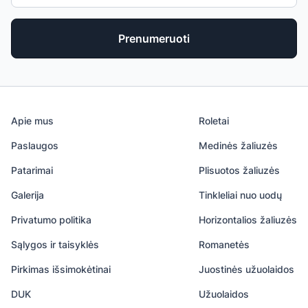
Prenumeruoti
Apie mus
Roletai
Paslaugos
Medinės žaliuzės
Patarimai
Plisuotos žaliuzės
Galerija
Tinkleliai nuo uodų
Privatumo politika
Horizontalios žaliuzės
Sąlygos ir taisyklės
Romanetės
Pirkimas išsimokėtinai
Juostinės užuolaidos
DUK
Užuolaidos