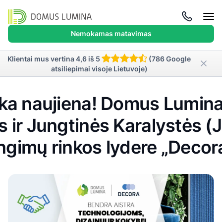
Atida
meni
Nemokamas matavimas
Klientai mus vertina 4,6 iš 5
(786 Google
atsiliepimai visoje Lietuvoje)
ka naujiena! Domus Lumina
os ir Jungtinės Karalystės (
gimų rinkos lydere „Deco