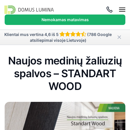
Atida
meni
Nemokamas matavimas
Klientai mus vertina 4,6 iš 5
(786 Google
atsiliepimai visoje Lietuvoje)
Naujos medinių žaliuzių
spalvos – STANDART
WOOD