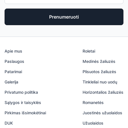
Prenumeruoti
Apie mus
Roletai
Paslaugos
Medinės žaliuzės
Patarimai
Plisuotos žaliuzės
Galerija
Tinkleliai nuo uodų
Privatumo politika
Horizontalios žaliuzės
Sąlygos ir taisyklės
Romanetės
Pirkimas išsimokėtinai
Juostinės užuolaidos
DUK
Užuolaidos