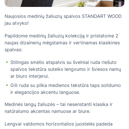
Naujosios medinių žaliuzių spalvos STANDART WOOD
jau atvyko!
Papildome medinių žaliuzių kolekciją ir pristatome 2
naujas dizainerių mėgstamas ir vertinamas klasikines
spalvas:
Stilingas smėlio atspalvis su švelniai ruda riešuto
spalvos tekstūra suteiks lengvumo ir šviesos namų
ar biuro interjerui.
Gili ruda su pilka medienos tekstūra taps solidumo
ir elegancijos akcentu languose.
Medinės langų žaliuzės – tai nesenstanti klasika ir
natūralumo akcentas namuose ar biure.
Lengvai valdomos horizontalios juostelės padeda