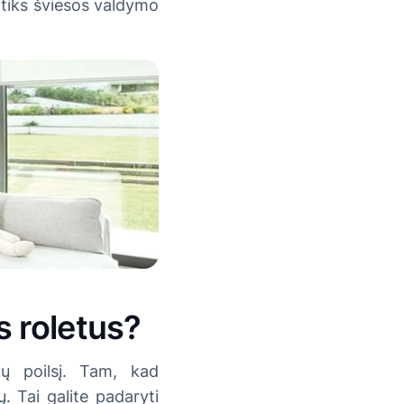
titiks šviesos valdymo
s roletus?
ų poilsį. Tam, kad
. Tai galite padaryti