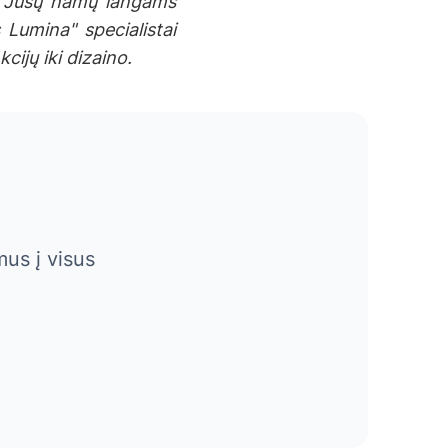
zės Jūsų namų langams
 Lumina" specialistai
ijų iki dizaino.
us į visus