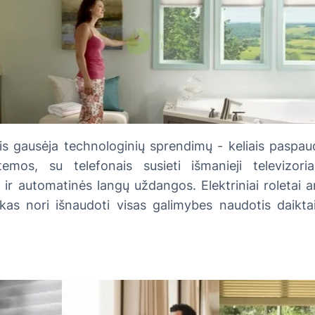
s gausėja technologinių sprendimų - keliais paspa
emos, su telefonais susieti išmanieji televizoriai,
ir automatinės langų uždangos. Elektriniai roletai 
kas nori išnaudoti visas galimybes naudotis daiktais