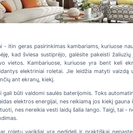
ai - itin geras pasirinkimas kambariams, kuriuose na
ėję, kad šviesa sustiprėjo, galėsite pakeisti žaliuzių 
o vietos. Kambariuose, kuriuose yra bent keli ekra
idantys elektriniai roletai. Jie leidžia matyti vaizdą
nčių ant ekranų, kiekį.
ai gali būti valdomi saulės baterijomis. Toks automat
idas elektros energijai, nes reikiamą jos kiekį gauna i
oti, nes nereikia vesti laidų šalia lango. Taigi, tai - 
ndimas.
ų ar roletų varikliai yra nedideli ir praktiškai nepas