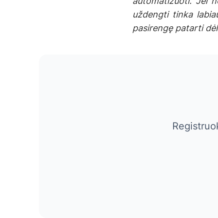
automatizuoti. Jei n
uždengti tinka labia
pasirengę patarti dė
Registruo