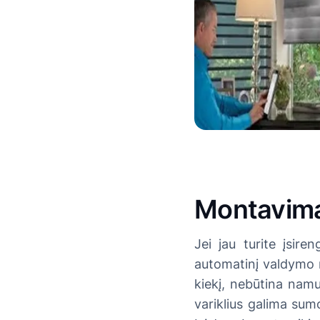
Montavimas
Jei jau turite įsire
automatinį valdymo m
kiekį, nebūtina namus
variklius galima sum