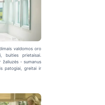
udimais valdomos oro
 buities prietaisai.
ar žaliuzės - sumanus
 patogiai, greitai ir