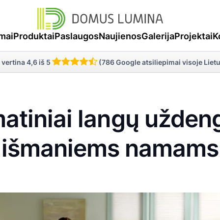
mai
Produktai
Paslaugos
Naujienos
Galerija
Projektai
K
 vertina 4,6 iš 5
(786 Google atsiliepimai visoje Liet
atiniai langų uždeng
išmaniems namams