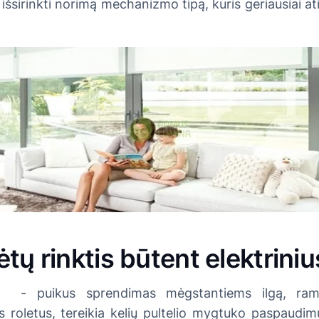
išsirinkti norimą mechanizmo tipą, kuris geriausiai a
tų rinktis būtent elektriniu
ai
- puikus sprendimas mėgstantiems ilgą, ram
 roletus, tereikia kelių pultelio mygtuko paspaudimų