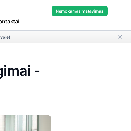
Nemokamas matavimas
ontaktai
uvoje)
imai -