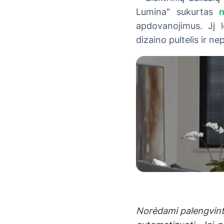
Lumina" sukurtas
n
apdovanojimus. Jį le
dizaino pultelis ir n
Norėdami palengvinti r