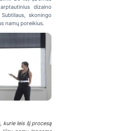
ptautinius dizaino
. Subtilaus, skoningo
sus namų poreikius.
 kurie leis šį procesą