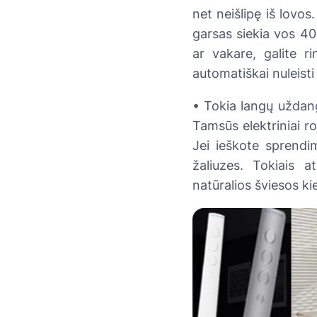
net neišlipę iš lovos
garsas siekia vos 40 
ar vakare, galite ri
automatiškai nuleist
• Tokia langų uždanga
Tamsūs elektriniai ro
Jei ieškote sprendim
žaliuzes. Tokiais a
natūralios šviesos kie