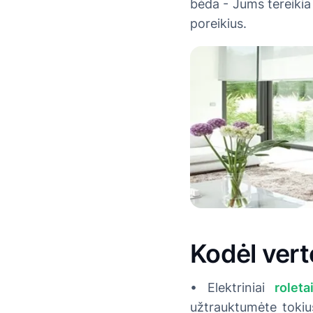
bėda - Jums tereikia 
poreikius.
Kodėl vertė
• Elektriniai
rolet
užtrauktumėte tokius