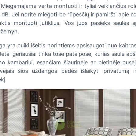
. Miegamajame verta montuoti ir tyliai veikiančius ro
dB. Jei norite miegoti be rūpesčių ir pamiršti apie r
nktis montuoti jutiklius. Vos juos pasieks saulės sp
i žemyn.
 yra puiki išeitis norintiems apsisaugoti nuo kaitros 
letai geriausiai tinka tose patalpose, kurias saulė apšv
o kambariui, esančiam šiaurinėje ar pietinėje pusėje
tvejais šios uždangos padės išlaikyti privatumą ir
kį.