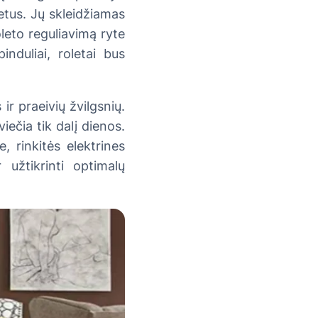
letus. Jų skleidžiamas
oleto reguliavimą ryte
induliai, roletai bus
ir praeivių žvilgsnių.
iečia tik dalį dienos.
, rinkitės elektrines
 užtikrinti optimalų