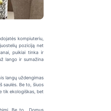
udojatės kompiuteriu,
juostelių poziciją net
nai, puikiai tinka ir
 už lango ir sumažina
inis langų uždengimas
š saulės. Be to, šiuos
ne tik ekologiškas, bet
tebimi. Be to, „Domus