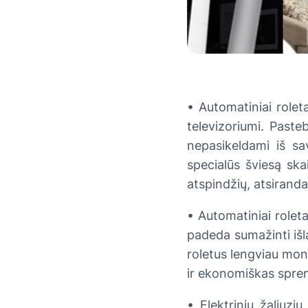
• Automatiniai rolet
televizoriumi. Pasteb
nepasikeldami iš sav
specialūs šviesą ska
atspindžių, atsiranda
• Automatiniai rolet
padeda sumažinti išla
roletus lengviau montu
ir ekonomiškas spre
• Elektrinių žaliuzi