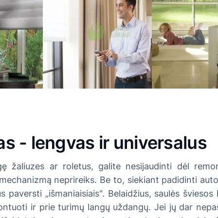
 - lengvas ir universalus
ngę žaliuzes ar roletus, galite nesijaudinti dėl re
echanizmą neprireiks. Be to, siekiant padidinti au
 paversti „išmaniaisiais". Belaidžius, saulės šviesos k
ontuoti ir prie turimų langų uždangų. Jei jų dar nepas