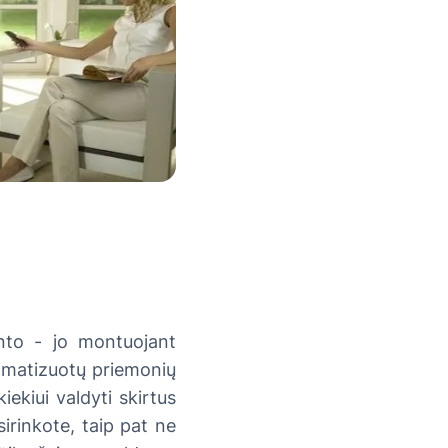
monto - jo montuojant
tomatizuotų priemonių
iekiui valdyti skirtus
irinkote, taip pat ne