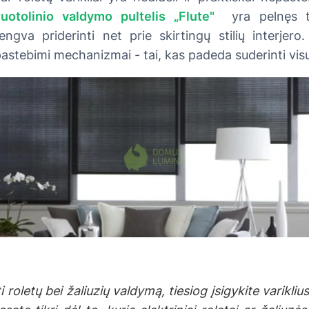
uotolinio valdymo pultelis „Flute"
yra pelnęs tar
ngva priderinti net prie skirtingų stilių interjero
epastebimi mechanizmai - tai, kas padeda suderinti vi
oletų bei žaliuzių valdymą, tiesiog įsigykite variklius,