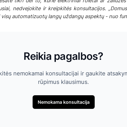
esate tikri dėl to, kurie elektriniai roletai ar žaliu
usiai, nedvejokite ir kreipkitės konsultacijos. „Domus
l visų automatizuotų langų uždangų aspektų - nuo funkc
Reikia pagalbos?
kitės nemokamai konsultacijai ir gaukite atsakym
rūpimus klausimus.
Nemokama konsultacija