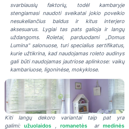
svarbiausių faktorių, todėl kambaryje
stengiamasi naudoti sveikatai jokio poveikio
nesukeliančius baldus ir kitus interjero
aksesuarus. Lygiai tas pats galioja ir langų
uždangoms. Roletai, parduodami „Domus
Lumina" salonuose, turi specialius sertifikatus,
kurie užtikrina, kad naudojamas roleto audinys
gali būti naudojamas jautriose aplinkose: vaikų
kambariuose, ligoninėse, mokyklose.
Kiti langų dekoro variantai taip pat yra
galimi:
užuolaidos
,
romanetės
ar
medinės