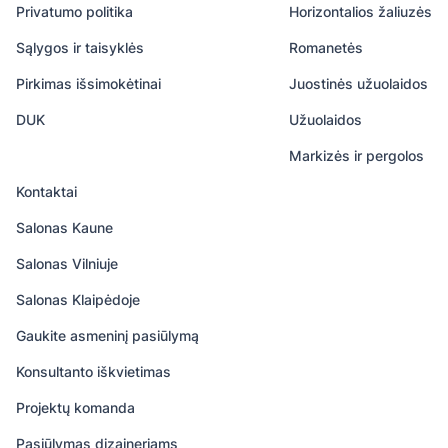
Privatumo politika
Horizontalios žaliuzės
Sąlygos ir taisyklės
Romanetės
Pirkimas išsimokėtinai
Juostinės užuolaidos
DUK
Užuolaidos
Markizės ir pergolos
Kontaktai
Salonas Kaune
Salonas Vilniuje
Salonas Klaipėdoje
Gaukite asmeninį pasiūlymą
Konsultanto iškvietimas
Projektų komanda
Pasiūlymas dizaineriams