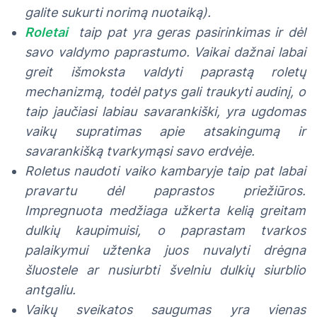
galite sukurti norimą nuotaiką).
Roletai
taip pat yra geras pasirinkimas ir dėl
savo valdymo paprastumo. Vaikai dažnai labai
greit išmoksta valdyti paprastą roletų
mechanizmą, todėl patys gali traukyti audinį, o
taip jaučiasi labiau savarankiški, yra ugdomas
vaikų supratimas apie atsakingumą ir
savarankišką tvarkymąsi savo erdvėje.
Roletus naudoti vaiko kambaryje taip pat labai
pravartu dėl paprastos priežiūros.
Impregnuota medžiaga užkerta kelią greitam
dulkių kaupimuisi, o paprastam tvarkos
palaikymui užtenka juos nuvalyti drėgna
šluostele ar nusiurbti švelniu dulkių siurblio
antgaliu.
Vaikų sveikatos saugumas yra vienas