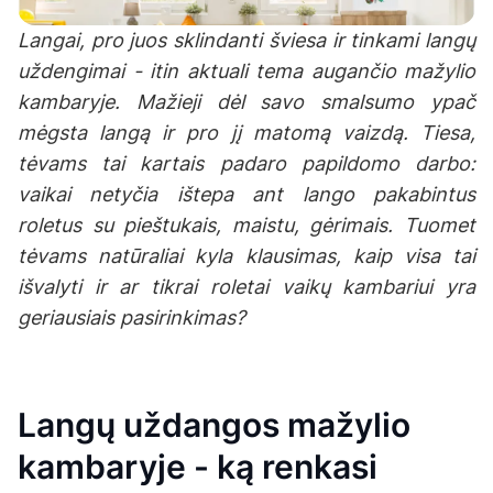
Langai, pro juos sklindanti šviesa ir tinkami langų
uždengimai - itin aktuali tema augančio mažylio
kambaryje. Mažieji dėl savo smalsumo ypač
mėgsta langą ir pro jį matomą vaizdą. Tiesa,
tėvams tai kartais padaro papildomo darbo:
vaikai netyčia ištepa ant lango pakabintus
roletus su pieštukais, maistu, gėrimais. Tuomet
tėvams natūraliai kyla klausimas, kaip visa tai
išvalyti ir ar tikrai roletai vaikų kambariui yra
geriausiais pasirinkimas?
Langų uždangos mažylio
kambaryje - ką renkasi