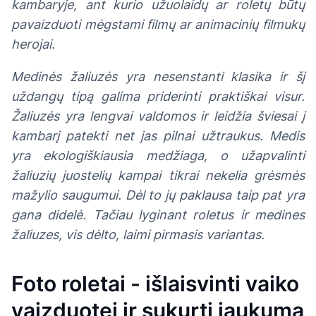
kambaryje, ant kurio užuolaidų ar roletų būtų
pavaizduoti mėgstami filmų ar animacinių filmukų
herojai.
Medinės žaliuzės yra nesenstanti klasika ir šį
uždangų tipą galima priderinti praktiškai visur.
Žaliuzės yra lengvai valdomos ir leidžia šviesai į
kambarį patekti net jas pilnai užtraukus. Medis
yra ekologiškiausia medžiaga, o užapvalinti
žaliuzių juostelių kampai tikrai nekelia grėsmės
mažylio saugumui. Dėl to jų paklausa taip pat yra
gana didelė. Tačiau lyginant roletus ir medines
žaliuzes, vis dėlto, laimi pirmasis variantas.
Foto roletai - išlaisvinti vaiko
vaizduotei ir sukurti jaukumą