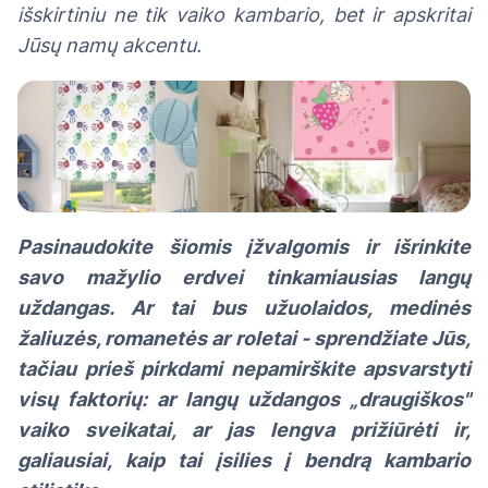
išskirtiniu ne tik vaiko kambario, bet ir apskritai
Jūsų namų akcentu.
Pasinaudokite šiomis įžvalgomis ir išrinkite
savo mažylio erdvei tinkamiausias langų
uždangas. Ar tai bus užuolaidos, medinės
žaliuzės, romanetės ar roletai - sprendžiate Jūs,
tačiau prieš pirkdami nepamirškite apsvarstyti
visų faktorių: ar langų uždangos „draugiškos"
vaiko sveikatai, ar jas lengva prižiūrėti ir,
galiausiai, kaip tai įsilies į bendrą kambario