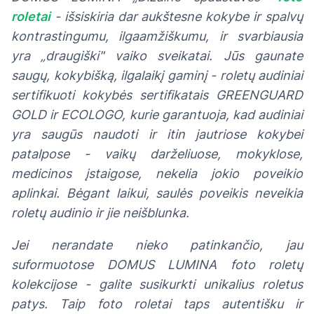
roletai
- išsiskiria dar aukštesne kokybe ir spalvų
kontrastingumu, ilgaamžiškumu, ir svarbiausia
yra „draugiški" vaiko sveikatai. Jūs gaunate
saugų, kokybišką, ilgalaikį gaminį - roletų audiniai
sertifikuoti kokybės sertifikatais GREENGUARD
GOLD ir ECOLOGO, kurie garantuoja, kad audiniai
yra saugūs naudoti ir itin jautriose kokybei
patalpose - vaikų darželiuose, mokyklose,
medicinos įstaigose, nekelia jokio poveikio
aplinkai. Bėgant laikui, saulės poveikis neveikia
roletų audinio ir jie neišblunka.
Jei nerandate nieko patinkančio, jau
suformuotose DOMUS LUMINA foto roletų
kolekcijose - galite susikurkti unikalius roletus
patys. Taip foto roletai taps autentišku ir