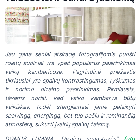
Jau gana seniai atsiradę fotografijomis puošti
roletų audiniai yra ypač populiarus pasirinkimas
vaikų kambariuose. Pagrindinė priežastis
tikriausiai yra spalvų kontrastingumas, ryškumas
ir norimo dizaino pasirinkimas. Pirmiausia,
tėvams norisi, kad vaiko kambarys būtų
vaikiškas, todėl stengiamasi jame palaikyti
spalvingą, energingą, bet tuo pačiu ir raminančią
atmosferą, sukurti įvairių spalvų žaismą.
DOMUS LUMINA „Dizaino spaustuvės"
foto