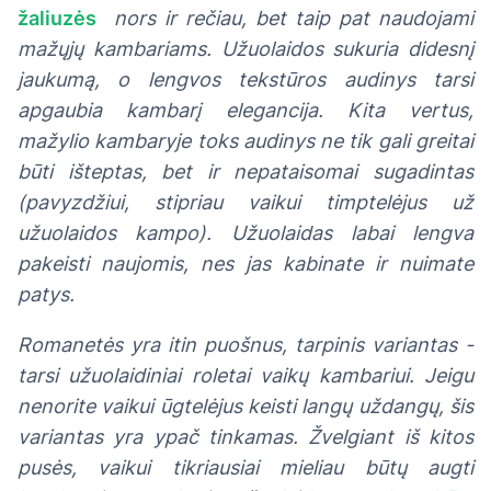
žaliuzės
nors ir rečiau, bet taip pat naudojami
mažųjų kambariams. Užuolaidos sukuria didesnį
jaukumą, o lengvos tekstūros audinys tarsi
apgaubia kambarį elegancija. Kita vertus,
mažylio kambaryje toks audinys ne tik gali greitai
būti išteptas, bet ir nepataisomai sugadintas
(pavyzdžiui, stipriau vaikui timptelėjus už
užuolaidos kampo). Užuolaidas labai lengva
pakeisti naujomis, nes jas kabinate ir nuimate
patys.
Romanetės yra itin puošnus, tarpinis variantas -
tarsi užuolaidiniai roletai vaikų kambariui. Jeigu
nenorite vaikui ūgtelėjus keisti langų uždangų, šis
variantas yra ypač tinkamas. Žvelgiant iš kitos
pusės, vaikui tikriausiai mieliau būtų augti