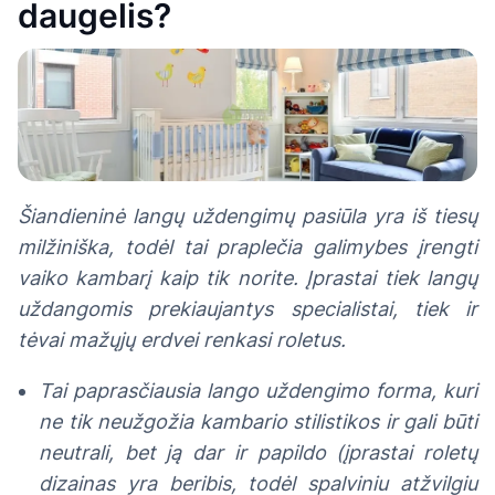
daugelis?
Šiandieninė langų uždengimų pasiūla yra iš tiesų
milžiniška, todėl tai praplečia galimybes įrengti
vaiko kambarį kaip tik norite. Įprastai tiek langų
uždangomis prekiaujantys specialistai, tiek ir
tėvai mažųjų erdvei renkasi roletus.
Tai paprasčiausia lango uždengimo forma, kuri
ne tik neužgožia kambario stilistikos ir gali būti
neutrali, bet ją dar ir papildo (įprastai roletų
dizainas yra beribis, todėl spalviniu atžvilgiu