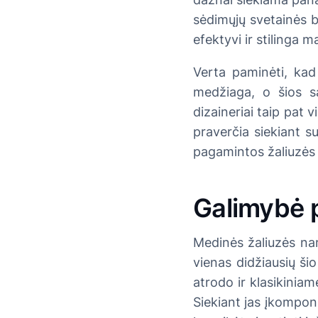
sėdimųjų svetainės b
efektyvi ir stilinga
Verta paminėti, kad 
medžiaga, o šios s
dizaineriai taip pat 
praverčia siekiant su
pagamintos žaliuzės 
Galimybė p
Medinės žaliuzės namu
vienas didžiausių ši
atrodo ir klasikiniam
Siekiant jas įkomponu