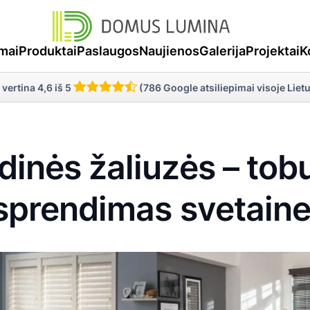
mai
Produktai
Paslaugos
Naujienos
Galerija
Projektai
K
 vertina 4,6 iš 5
(786 Google atsiliepimai visoje Liet
inės žaliuzės – tob
sprendimas svetaine