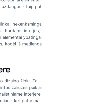
ų uždangos - taip pat
aplinkai nekenksminga
 Kurdami interjerą,
ai elementai ypatingai
tus, kodėl iš medienos
ere
o dizaino žinių. Tai -
ntos žaliuzės puikiai
alistiniame interjere.
miau - keli patarimai,