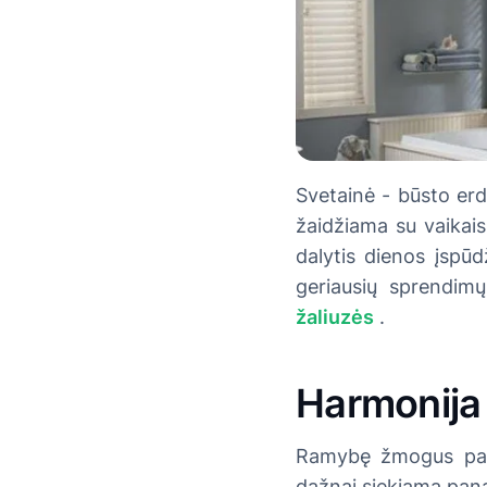
Svetainė - būsto erd
žaidžiama su vaikais
dalytis dienos įspūd
geriausių sprendim
žaliuzės
.
Harmonija
Ramybę žmogus papr
dažnai siekiama pana