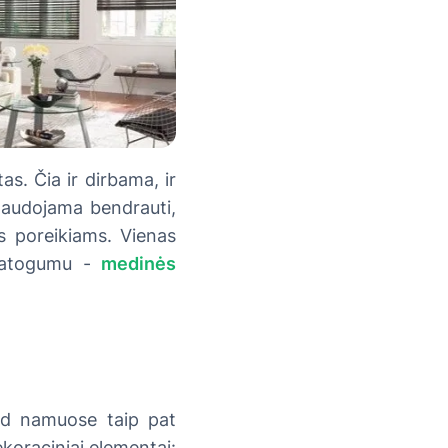
s. Čia ir dirbama, ir
 naudojama bendrauti,
ms poreikiams. Vienas
 patogumu -
medinės
ad namuose taip pat
koraciniai elementai: