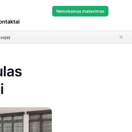
Nemokamas matavimas
ontaktai
uvoje)
ulas
i