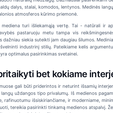
aldų dalys, stalai, komodos, lentynos. Medinės lang
 malonios atmosferos kūrimo priemonė.
mediena turi išliekamąją vertę. Tai - natūrali ir 
avybės pastaruoju metu tampa vis reikšmingesnės.
vis dažniau siekia suteikti jam daugiau šilumos. Medini
švelninti industrinį stilių. Pateikiame kelis argumen
yra optimalus pasirinkimas svetainei.
ritaikyti bet kokiame interj
ose gali būti priderintos ir neturint išsamių interjer
o langų uždangos tipo privalumų. Iš medienos pagami
e, rafinuotumu išsiskiriančiame, ir moderniame, minim
oti, tereikia pasirinkti tinkamą medienos atspalvį. Že