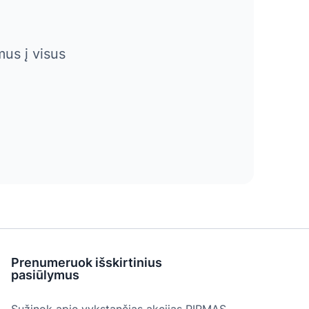
us į visus
Prenumeruok išskirtinius
pasiūlymus