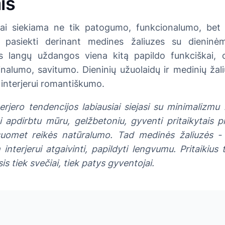
is
iai siekiama ne tik patogumo, funkcionalumo, bet 
 pasiekti derinant medines žaliuzes su dieninė
s langų uždangos viena kitą papildo funkciškai, 
nalumo, savitumo. Dieninių užuolaidų ir medinių žali
s interjerui romantiškumo.
erjero tendencijos labiausiai siejasi su minimalizmu ir
 apdirbtu mūru, gelžbetoniu, gyventi pritaikytais p
uomet reikės natūralumo. Tad medinės žaliuzės - 
 interjerui atgaivinti, papildyti lengvumu. Pritaikius
sis tiek svečiai, tiek patys gyventojai.