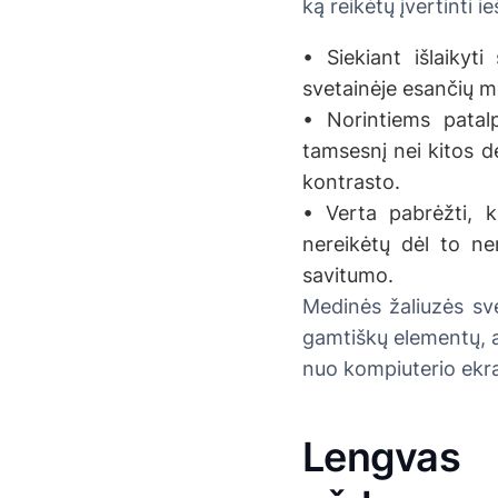
ką reikėtų įvertinti i
• Siekiant išlaikyti
svetainėje esančių me
• Norintiems patalp
tamsesnį nei kitos de
kontrasto.
• Verta pabrėžti, k
nereikėtų dėl to ne
savitumo.
Medinės žaliuzės sve
gamtiškų elementų, a
nuo kompiuterio ekr
Lengvas