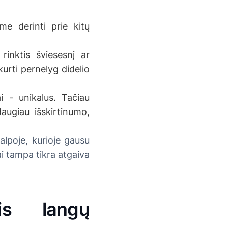
ome derinti prie kitų
rinktis šviesesnį ar
kurti pernelyg didelio
i - unikalus. Tačiau
augiau išskirtinumo,
alpoje, kurioje gausu
i tampa tikra atgaiva
is langų