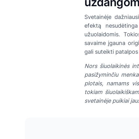
uždangom
Svetainėje dažniaus
efektą nesudėtinga
užuolaidomis. Tokio
savaime įgauna origi
gali suteikti patalpo
Nors šiuolaikinės int
pasižyminčiu menkai
plotais, namams vis
tokiam šiuolaikiškam
svetainėje puikiai jau