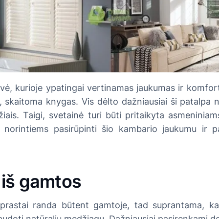
vė, kurioje ypatingai vertinamas jaukumas ir komforta
, skaitoma knygas. Vis dėlto dažniausiai ši patalpa
žiais. Taigi, svetainė turi būti pritaikyta asmeninia
ų norintiems pasirūpinti šio kambario jaukumu ir
 iš gamtos
astai randa būtent gamtoje, tad suprantama, k
udoti natūralių medžiagų. Dažniausiai pasirenkami de