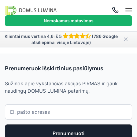
Atida
meni
Nemokamas matavimas
Klientai mus vertina 4,6 iš 5
(786 Google
atsiliepimai visoje Lietuvoje)
Prenumeruok išskirtinius pasiūlymus
Sužinok apie vykstančias akcijas PIRMAS ir gauk
naudingų DOMUS LUMINA patarimų.
Prenumeruoti