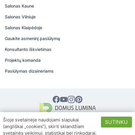
Salonas Kaune
Salonas Vilniuje
Salonas Klaipėdoje
Gaukite asmeninį pasiūlymą
Konsultanto iškvietimas
Projektų komanda
Pasiūlymas dizaineriams
© 2026 DOMUS LUMINA – Visos teisės
Šioje svetainėje naudojami slapukai
SUTINKU
saugomos
(angliškai „cookies“), skirti sklandžiam
UAB „Domus Laytua Group“, įm. kodas 301105637, Raudondvario pl. 150B, LT-
svetainės veikimui, statistikai bei rinkodarai.
47174, Kaunas.