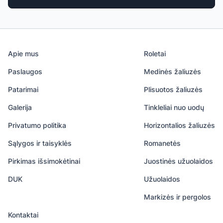
Apie mus
Roletai
Paslaugos
Medinės žaliuzės
Patarimai
Plisuotos žaliuzės
Galerija
Tinkleliai nuo uodų
Privatumo politika
Horizontalios žaliuzės
Sąlygos ir taisyklės
Romanetės
Pirkimas išsimokėtinai
Juostinės užuolaidos
DUK
Užuolaidos
Markizės ir pergolos
Kontaktai