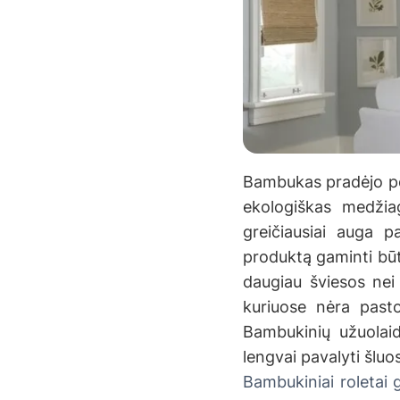
Bambukas pradėjo po
ekologiškas medži
greičiausiai auga pa
produktą gaminti būt
daugiau šviesos nei
kuriuose nėra pasto
Bambukinių užuolaid
lengvai pavalyti šluo
Bambukiniai roletai 