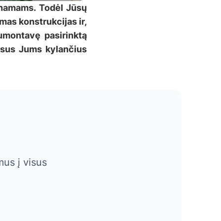
ų namams. Todėl Jūsų
as konstrukcijas ir,
Sumontavę pasirinktą
 visus Jums kylančius
us į visus