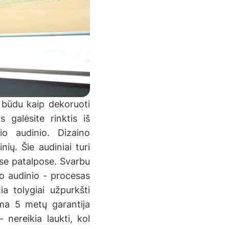
ų būdu kaip dekoruoti
s galėsite rinktis iš
io audinio. Dizaino
ių. Šie audiniai turi
ose patalpose. Svarbu
to audinio - procesas
ia tolygiai užpurkšti
iama 5 metų garantija
nereikia laukti, kol