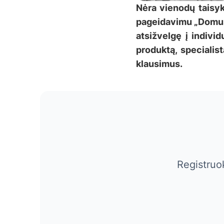
Nėra vienodų taisyk
pageidavimu „Domus 
atsižvelgę į indivi
produktą, specialist
klausimus.
Registruo