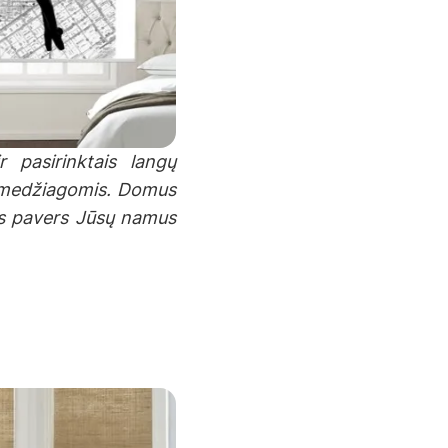
 pasirinktais langų
vo medžiagomis. Domus
ris pavers Jūsų namus