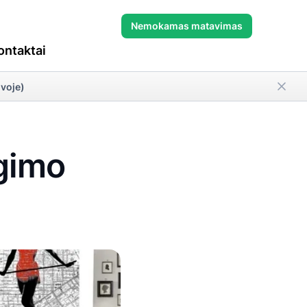
Nemokamas matavimas
ontaktai
uvoje)
gimo