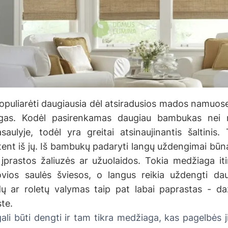
puliarėti daugiausia dėl atsiradusios mados namuose
agas. Kodėl pasirenkamas daugiau bambukas nei
saulyje, todėl yra greitai atsinaujinantis šaltinis.
ent iš jų. Iš bambukų padaryti langų uždengimai būna l
 įprastos žaliuzės ar užuolaidos. Tokia medžiaga it
vios saulės šviesos, o langus reikia uždengti da
ų ar roletų valymas taip pat labai paprastas - da
ste.
gali būti dengti ir tam tikra medžiaga, kas pagelbės j