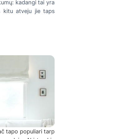
kumų: kadangi tai yra
 kitu atveju jie taps
č tapo populiari tarp