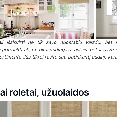
i išsiskirti ne tik savo nuostabiu vaizdu, bet ir
i pritraukti akį ne tik įspūdingais raštais, bet ir sa
timente Jūs tikrai rasite sau patinkantį audinį, ku
i roletai, užuolaidos