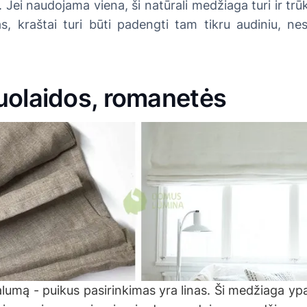
 Jei naudojama viena, ši natūrali medžiaga turi ir trū
, kraštai turi būti padengti tam tikru audiniu, nes
uolaidos, romanetės
lumą - puikus pasirinkimas yra linas. Ši medžiaga ypa