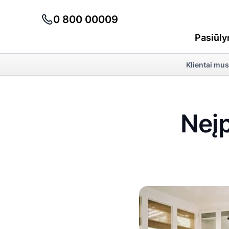
0 800 00009
Pasiūly
Klientai mus
Neį