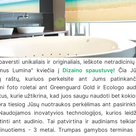
versti unikaliais ir originaliais, ieškote netradicini
mus Lumina" kviečia į
Dizaino spaustuvę
! Čia Jū
gų raštų, kuriuos perkelsite ant Jums patinkanč
 foto roletai ant Greenguard Gold ir Ecologo audin
atus, kurie užtikrina, kad juos saugu naudoti bet koki
ėra tiesiog Jūsų nuotraukos perkėlimas ant pasirink
Naudojamos inovatyvios technologijos, kurios leidž
rtinti ant audinio. Tai patvirtina ir audiniams teik
inuotiems - 3 metai. Trumpas gamybos terminas - 