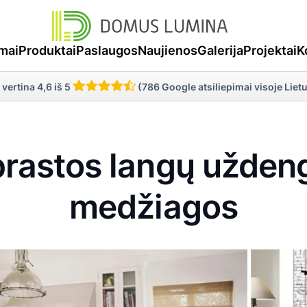
mai
Produktai
Paslaugos
Naujienos
Galerija
Projektai
K
 vertina 4,6 iš 5
(786 Google atsiliepimai visoje Liet
prastos langų užden
medžiagos