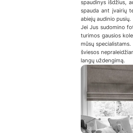
spaudinys išdžius, a
spauda ant įvairių t
abiejų audinio pusių.
Jei Jus sudomino fot
turimos gausios kole
mūsų specialistams. P
šviesos nepraleidžian
langų uždengimą.