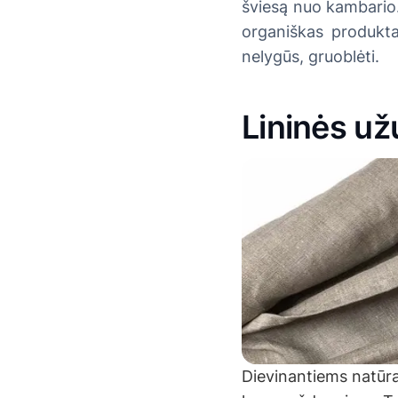
šviesą nuo kambario.
organiškas produktas
nelygūs, gruoblėti.
Lininės už
Dievinantiems natūra