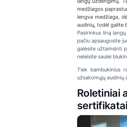
langų uždengimų. Ta
medžiagos paprastumas
lengva medžiaga, dėl 
audinių, todėl galite 
Pasirinkus liną langų
pačiu apsaugosite ju
galėsite užtamsinti p
neleisite saulei bluk
Tiek bambukinius rol
užsakomųjų audinių 
Roletiniai 
sertifika