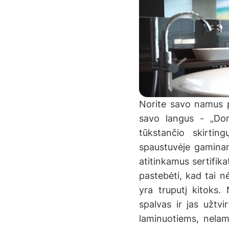
Norite savo namus pa
savo langus - „Do
tūkstančio skirtin
spaustuvėje gaminami
atitinkamus sertifik
pastebėti, kad tai n
yra truputį kitoks. 
spalvas ir jas užtvi
laminuotiems, nelam