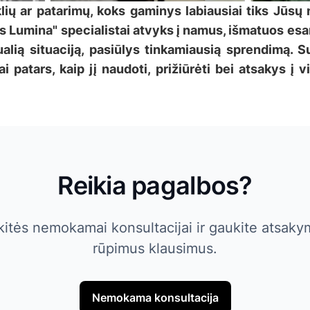
lių ar patarimų, koks gaminys labiausiai tiks Jūs
Lumina" specialistai atvyks į namus, išmatuos esam
dualią situaciją, pasiūlys tinkamiausią sprendimą. 
ai patars, kaip jį naudoti, prižiūrėti bei atsakys į
Reikia pagalbos?
kitės nemokamai konsultacijai ir gaukite atsakym
rūpimus klausimus.
Nemokama konsultacija