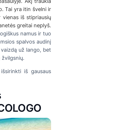
saulyje. Akį traukia
Tai yra itin švelni ir
 vienas iš stipriausių
manetės greitai neplyš.
ologiškus namus ir tuo
amsios spalvos audinį
e vaizdą už lango, bet
 žvilgsnių.
išsirinkti iš gausaus
s
 ECOLOGO