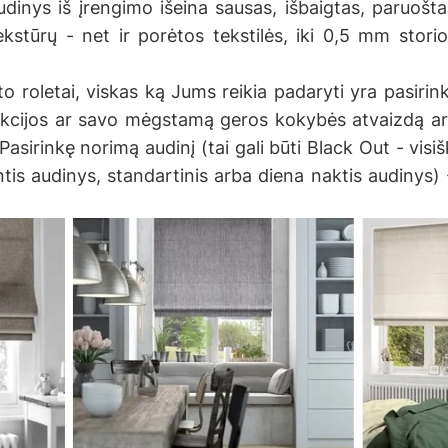
udinys iš įrengimo išeina sausas, išbaigtas, paruošt
ekstūrų - net ir porėtos tekstilės, iki 0,5 mm stor
o roletai, viskas ką Jums reikia padaryti yra pasirin
kcijos ar savo mėgstamą geros kokybės atvaizdą ar 
asirinkę norimą audinį (tai gali būti Black Out - visi
tis audinys, standartinis arba diena naktis audinys) 