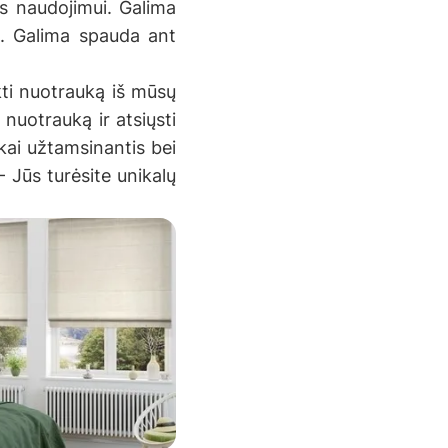
as naudojimui. Galima
io. Galima spauda ant
kti nuotrauką iš mūsų
nuotrauką ir atsiųsti
škai užtamsinantis bei
- Jūs turėsite unikalų