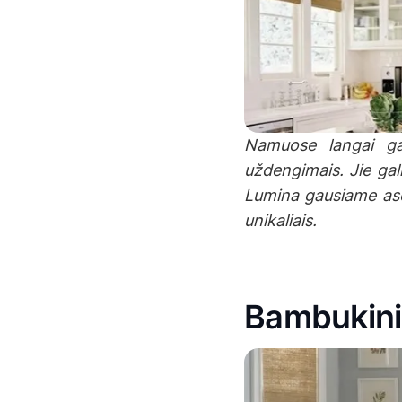
Namuose langai gal
uždengimais. Jie gal
Lumina gausiame asor
unikaliais.
Bambukinia