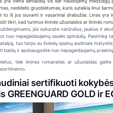
i yra viena seniausių vis dar naudojamų medžiagų pa
, nedidelis gruoblėtumas, kuris suteikia linui šarmo. 
to iš jos siuvami ir vasariniai drabužiai. Linas yra ir
būti tikri, kad turimos lininės užuolaidos ar lininės ro
 uždengimams, jūs sukursite natūralius, jaukius ir ek
os nuo nepageidaujamų saulės spindulių. Pasirinkę t
atalpą, tuo tarpu su šviesių spalvų audiniais matysit
inti baldų ir apsisaugosite nuo nepageidaujamų praeivių
etus, tiek linines romanetes ar užuolaidas galite 
asortimento.
audiniai sertifikuoti kokybė
tais GREENGUARD GOLD ir