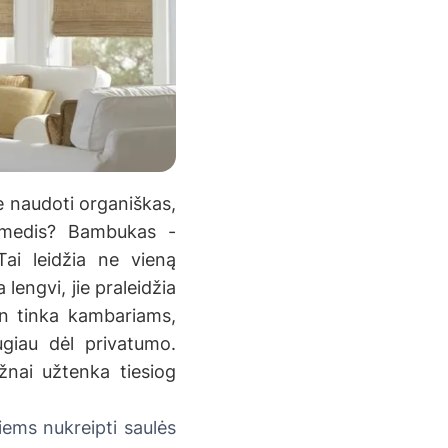
 naudoti organiškas,
 medis? Bambukas -
 Tai leidžia ne vieną
engvi, jie praleidžia
in tinka kambariams,
ugiau dėl privatumo.
žnai užtenka tiesiog
iems nukreipti saulės