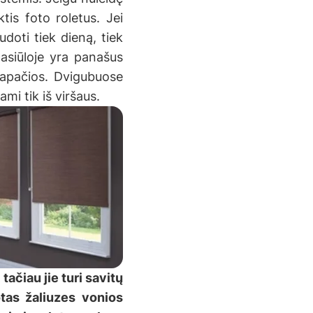
tis foto roletus. Jei
doti tiek dieną, tiek
pasiūloje yra panašus
š apačios. Dvigubuose
mi tik iš viršaus.
tačiau jie turi savitų
uotas žaliuzes vonios