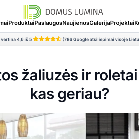
mai
Produktai
Paslaugos
Naujienos
Galerija
Projektai
K
 vertina 4,6 iš 5
(786 Google atsiliepimai visoje Liet
os žaliuzės ir roleta
kas geriau?