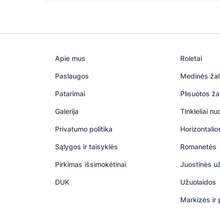
Apie mus
Roletai
Paslaugos
Medinės žal
Patarimai
Plisuotos ža
Galerija
Tinkleliai n
Privatumo politika
Horizontalio
Sąlygos ir taisyklės
Romanetės
Pirkimas išsimokėtinai
Juostinės u
DUK
Užuolaidos
Markizės ir 