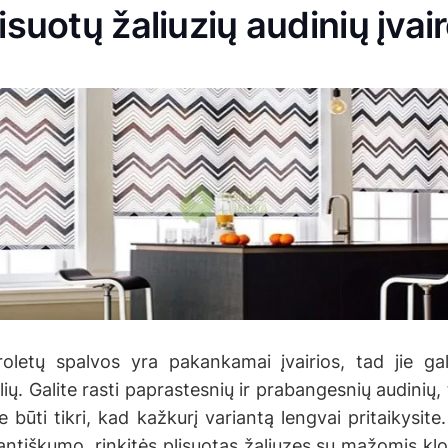
lisuotų žaliuzių audinių įvai
 roletų spalvos yra pakankamai įvairios, tad jie gali
tilių. Galite rasti paprastesnių ir prabangesnių audinių
te būti tikri, kad kažkurį variantą lengvai pritaikysite
antiškumo, rinkitės plisuotas žaliuzes su mažomis klo