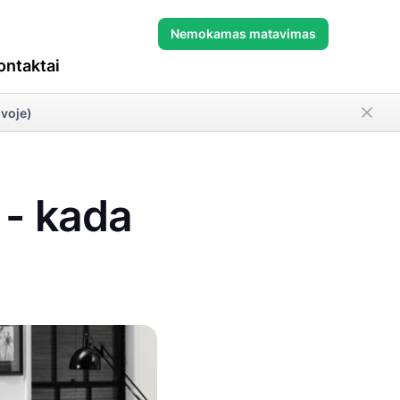
Nemokamas matavimas
ontaktai
uvoje)
i - kada