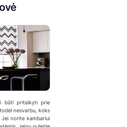
rovė
 būti pritaikyti prie
, todėl nesvarbu, koks
. Jei norite kambariui
stėmis. Jeigu nuleidę