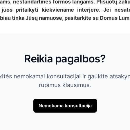
ams, nestandartinės formos langams. Plisuotų žaliu
juos pritaikyti kiekviename interjere. Jei nesate
 labiau tinka Jūsų namuose, pasitarkite su Domus Lumi
Reikia pagalbos?
kitės nemokamai konsultacijai ir gaukite atsakym
rūpimus klausimus.
Nemokama konsultacija