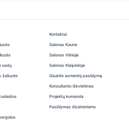
Kontaktai
iuzės
Salonas Kaune
liuzės
Salonas Vilniuje
uo uodų
Salonas Klaipėdoje
s žaliuzės
Gaukite asmeninį pasiūlymą
Konsultanto iškvietimas
žuolaidos
Projektų komanda
Pasiūlymas dizaineriams
pergolos