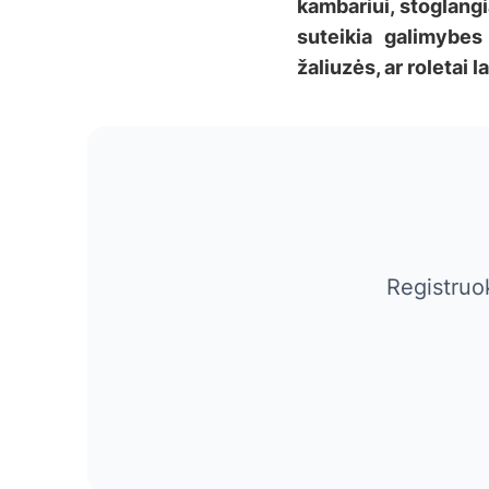
kambariui, stoglangi
suteikia galimybes 
žaliuzės, ar roletai
Registruo