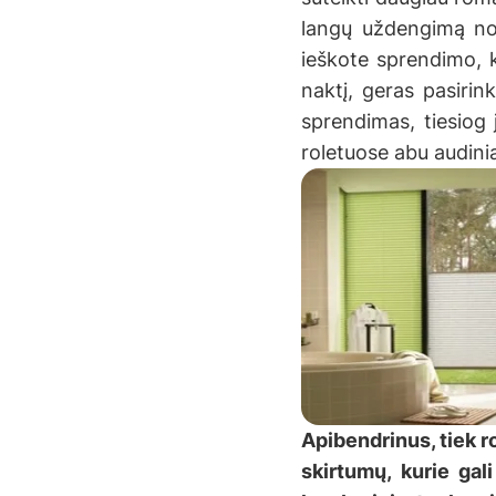
langų uždengimą nori
ieškote sprendimo, k
naktį, geras pasirin
sprendimas, tiesiog 
roletuose abu audiniai
Apibendrinus, tiek ro
skirtumų, kurie gali