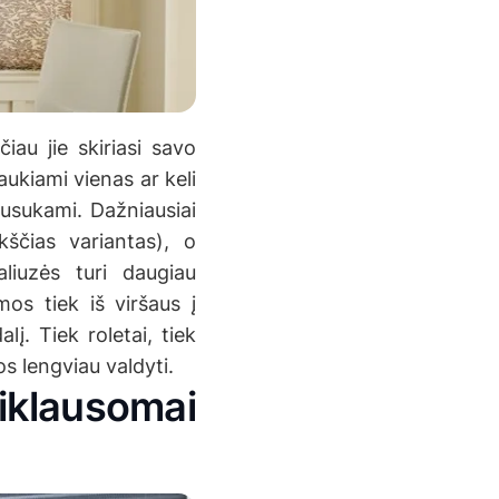
čiau jie skiriasi savo
aukiami vienas ar keli
 susukami. Dažniausiai
kščias variantas), o
aliuzės turi daugiau
os tiek iš viršaus į
lį. Tiek roletai, tiek
s lengviau valdyti.
iklausomai