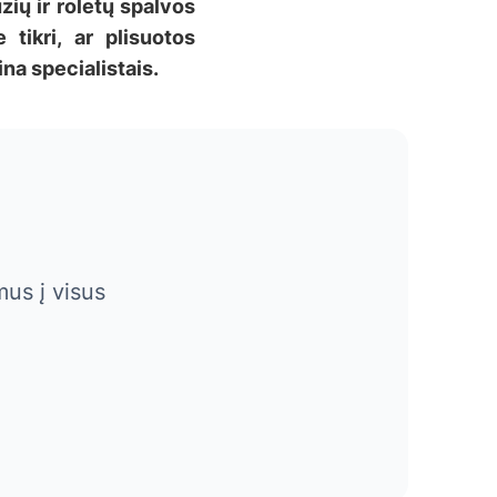
zių ir roletų spalvos
 tikri, ar plisuotos
na specialistais.
us į visus