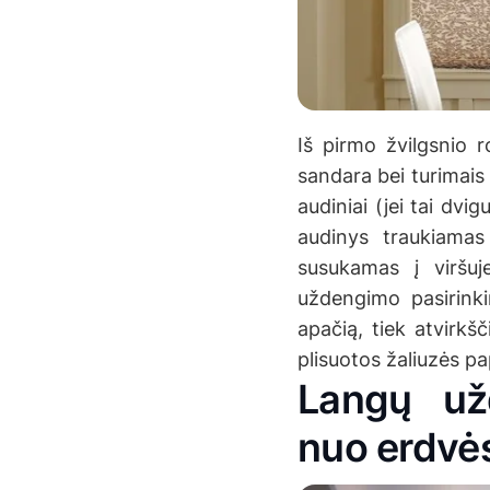
Iš pirmo žvilgsnio ro
sandara bei turimais 
audiniai (jei tai dvi
audinys traukiamas 
susukamas į viršuje
uždengimo pasirinki
apačią, tiek atvirkšč
plisuotos žaliuzės pa
Langų užd
nuo erdvės