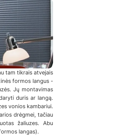
u tam tikrais atvejais
rtinės formos langus -
liuzės. Jų montavimas
daryti duris ar langą.
uzes vonios kambariui.
rios drėgmei, tačiau
suotas žaliuzes. Abu
formos langas).