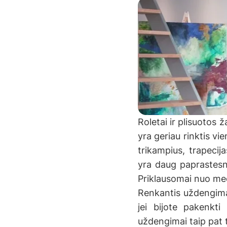
Roletai ir plisuotos ž
yra geriau rinktis vi
trikampius, trapecij
yra daug paprastesnis
Priklausomai nuo medž
Renkantis uždengimą
jei bijote pakenkti
uždengimai taip pat 