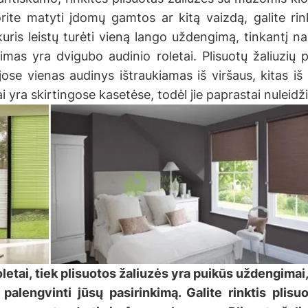
te matyti įdomų gamtos ar kitą vaizdą, galite rink
uris leistų turėti vieną lango uždengimą, tinkantį nau
kimas yra dvigubo audinio roletai. Plisuotų žaliuzių 
jose vienas audinys ištraukiamas iš viršaus, kitas i
 yra skirtingose kasetėse, todėl jie paprastai nuleidžia
letai, tiek plisuotos žaliuzės yra puikūs uždengimai, 
 palengvinti jūsų pasirinkimą. Galite rinktis plis