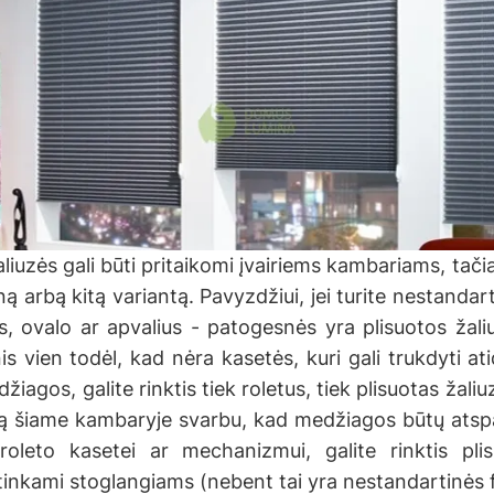
aliuzės gali būti pritaikomi įvairiems kambariams, tačia
eną arbą kitą variantą. Pavyzdžiui, jei turite nestanda
as, ovalo ar apvalius - patogesnės yra plisuotos ža
 vien todėl, kad nėra kasetės, kuri gali trukdyti ati
iagos, galite rinktis tiek roletus, tiek plisuotas žali
 šiame kambaryje svarbu, kad medžiagos būtų atspa
 roleto kasetei ar mechanizmui, galite rinktis pli
tinkami stoglangiams (nebent tai yra nestandartinės 