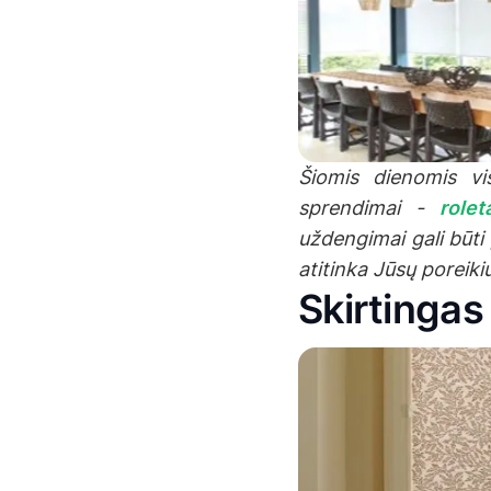
Šiomis dienomis vi
sprendimai -
rolet
uždengimai gali būti 
atitinka Jūsų poreikiu
Skirtinga