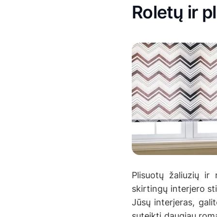
Roletų ir p
Plisuotų žaliuzių ir
skirtingų interjero s
Jūsų interjeras, gali
suteikti daugiau rom