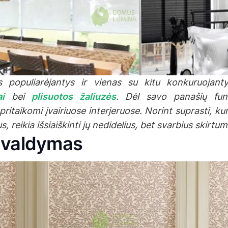
s populiarėjantys ir vienas su kitu konkuruojan
ai
bei
plisuotos žaliuzės
. Dėl savo panašių fun
pritaikomi įvairiuose interjeruose. Norint suprasti, k
s, reikia išsiaiškinti jų nedidelius, bet svarbius skirtum
s valdymas