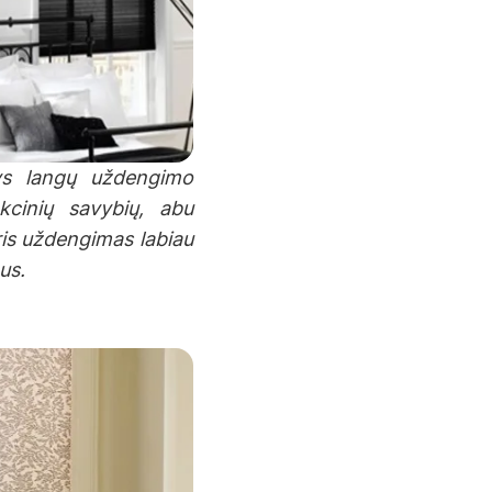
tys langų uždengimo
kcinių savybių, abu
uris uždengimas labiau
us.