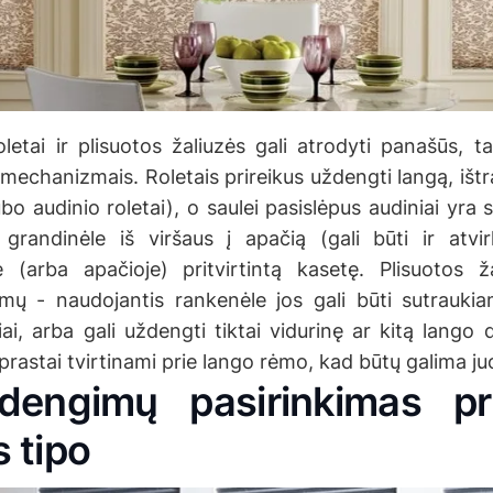
letai ir plisuotos žaliuzės gali atrodyti panašūs, ta
mechanizmais. Roletais prireikus uždengti langą, ištr
gubo audinio roletai), o saulei pasislėpus audiniai yra
grandinėle iš viršaus į apačią (gali būti ir atvir
 (arba apačioje) pritvirtintą kasetę. Plisuotos ž
mų - naudojantis rankenėle jos gali būti sutraukiam
iai, arba gali uždengti tiktai vidurinę ar kitą lango da
prastai tvirtinami prie lango rėmo, kad būtų galima juo
engimų pasirinkimas pr
 tipo