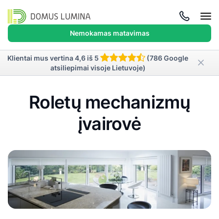
Atida
meni
Nemokamas matavimas
Klientai mus vertina 4,6 iš 5
(786 Google
atsiliepimai visoje Lietuvoje)
Roletų mechanizmų
įvairovė