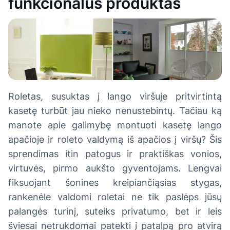
funkcionalus produktas
Roletas, susuktas į lango viršuje pritvirtintą
kasetę turbūt jau nieko nenustebintų. Tačiau ką
manote apie galimybę montuoti kasetę lango
apačioje ir roleto valdymą iš apačios į viršų? Šis
sprendimas itin patogus ir praktiškas vonios,
virtuvės, pirmo aukšto gyventojams. Lengvai
fiksuojant šonines kreipiančiąsias stygas,
rankenėle valdomi roletai ne tik paslėps jūsų
palangės turinį, suteiks privatumo, bet ir leis
šviesai netrukdomai patekti į patalpą pro atvirą