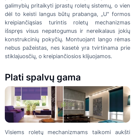
galimybių pritaikyti įprastų roletų sistemų, o vien
dėl to keisti langus būtų prabanga, „U" formos
kreipiančiąsias turintis roletų mechanizmas
išspręs visus nepatogumus ir nereikalaus jokių
konstrukcinių pokyčių. Montuojant lango rėmas
nebus pažeistas, nes kasetė yra tvirtinama prie
stiklajuosčių, o kreipiančiosios klijuojamos.
Plati spalvų gama
Visiems roletų mechanizmams taikomi aukšti