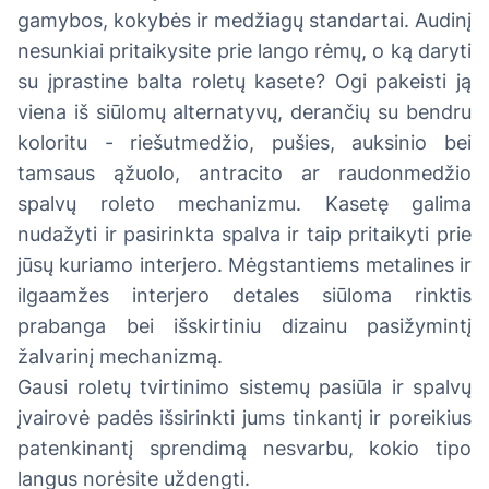
gamybos, kokybės ir medžiagų standartai. Audinį
nesunkiai pritaikysite prie lango rėmų, o ką daryti
su įprastine balta roletų kasete? Ogi pakeisti ją
viena iš siūlomų alternatyvų, derančių su bendru
koloritu - riešutmedžio, pušies, auksinio bei
tamsaus ąžuolo, antracito ar raudonmedžio
spalvų roleto mechanizmu. Kasetę galima
nudažyti ir pasirinkta spalva ir taip pritaikyti prie
jūsų kuriamo interjero. Mėgstantiems metalines ir
ilgaamžes interjero detales siūloma rinktis
prabanga bei išskirtiniu dizainu pasižymintį
žalvarinį mechanizmą.
Gausi roletų tvirtinimo sistemų pasiūla ir spalvų
įvairovė padės išsirinkti jums tinkantį ir poreikius
patenkinantį sprendimą nesvarbu, kokio tipo
langus norėsite uždengti.