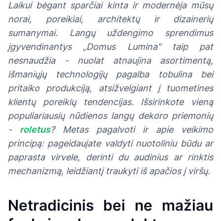
Laikui bėgant sparčiai kinta ir modernėja mūsų
norai, poreikiai, architektų ir dizainerių
sumanymai. Langų uždengimo sprendimus
įgyvendinantys „Domus Lumina" taip pat
nesnaudžia - nuolat atnaujina asortimentą,
išmaniųjų technologijų pagalba tobulina bei
pritaiko produkciją, atsižvelgiant į tuometines
klientų poreikių tendencijas. Išsirinkote vieną
populiariausių nūdienos langų dekoro priemonių
-
roletus
? Metas pagalvoti ir apie veikimo
principą: pageidaujate valdyti nuotoliniu būdu ar
paprasta virvele, derinti du audinius ar rinktis
mechanizmą, leidžiantį traukyti iš apačios į viršų.
Netradicinis bei ne mažiau