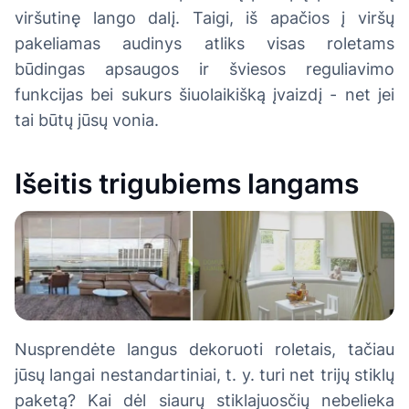
viršutinę lango dalį. Taigi, iš apačios į viršų
pakeliamas audinys atliks visas roletams
būdingas apsaugos ir šviesos reguliavimo
funkcijas bei sukurs šiuolaikišką įvaizdį - net jei
tai būtų jūsų vonia.
Išeitis trigubiems langams
Nusprendėte langus dekoruoti roletais, tačiau
jūsų langai nestandartiniai, t. y. turi net trijų stiklų
paketą? Kai dėl siaurų stiklajuosčių nebelieka