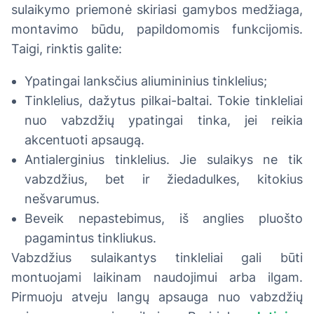
sulaikymo priemonė skiriasi gamybos medžiaga,
montavimo būdu, papildomomis funkcijomis.
Taigi, rinktis galite:
Ypatingai lanksčius aliumininius tinklelius;
Tinklelius, dažytus pilkai-baltai. Tokie tinkleliai
nuo vabzdžių ypatingai tinka, jei reikia
akcentuoti apsaugą.
Antialerginius tinklelius. Jie sulaikys ne tik
vabzdžius, bet ir žiedadulkes, kitokius
nešvarumus.
Beveik nepastebimus, iš anglies pluošto
pagamintus tinkliukus.
Vabzdžius sulaikantys tinkleliai gali būti
montuojami laikinam naudojimui arba ilgam.
Pirmuoju atveju langų apsauga nuo vabzdžių