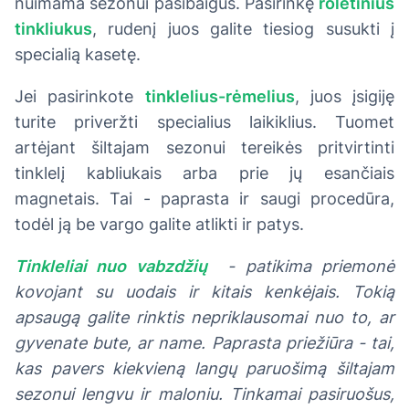
nuimama sezonui pasibaigus. Pasirinkę
roletinius
tinkliukus
, rudenį juos galite tiesiog susukti į
specialią kasetę.
Jei pasirinkote
tinklelius-rėmelius
, juos įsigiję
turite priveržti specialius laikiklius. Tuomet
artėjant šiltajam sezonui tereikės pritvirtinti
tinklelį kabliukais arba prie jų esančiais
magnetais. Tai - paprasta ir saugi procedūra,
todėl ją be vargo galite atlikti ir patys.
Tinkleliai nuo vabzdžių
- patikima priemonė
kovojant su uodais ir kitais kenkėjais. Tokią
apsaugą galite rinktis nepriklausomai nuo to, ar
gyvenate bute, ar name. Paprasta priežiūra - tai,
kas pavers kiekvieną langų paruošimą šiltajam
sezonui lengvu ir maloniu. Tinkamai pasiruošus,