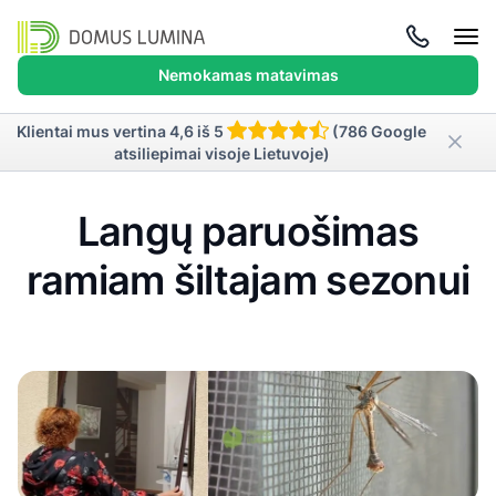
Atida
meni
Nemokamas matavimas
Klientai mus vertina 4,6 iš 5
(786 Google
atsiliepimai visoje Lietuvoje)
Langų paruošimas
ramiam šiltajam sezonui