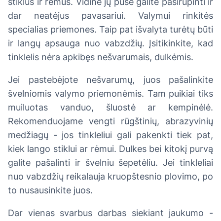
stiklus ir rėmus. Vidine jų puse galite pasirūpinti ir
dar neatėjus pavasariui. Valymui rinkitės
specialias priemones. Taip pat išvalyta turėtų būti
ir langų apsauga nuo vabzdžių. Įsitikinkite, kad
tinklelis nėra apkibęs nešvarumais, dulkėmis.
Jei pastebėjote nešvarumų, juos pašalinkite
švelniomis valymo priemonėmis. Tam puikiai tiks
muiluotas vanduo, šluostė ar kempinėlė.
Rekomenduojame vengti rūgštinių, abrazyvinių
medžiagų - jos tinkleliui gali pakenkti tiek pat,
kiek lango stiklui ar rėmui. Dulkes bei kitokį purvą
galite pašalinti ir švelniu šepetėliu. Jei tinkleliai
nuo vabzdžių reikalauja kruopštesnio plovimo, po
to nusausinkite juos.
Dar vienas svarbus darbas siekiant jaukumo -