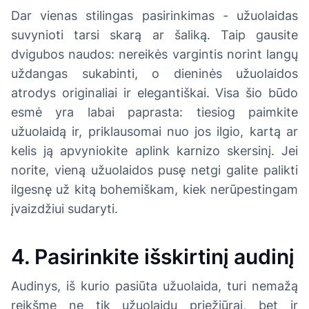
Dar vienas stilingas pasirinkimas - užuolaidas
suvynioti tarsi skarą ar šaliką. Taip gausite
dvigubos naudos: nereikės vargintis norint langų
uždangas sukabinti, o dieninės užuolaidos
atrodys originaliai ir elegantiškai. Visa šio būdo
esmė yra labai paprasta: tiesiog paimkite
užuolaidą ir, priklausomai nuo jos ilgio, kartą ar
kelis ją apvyniokite aplink karnizo skersinį. Jei
norite, vieną užuolaidos pusę netgi galite palikti
ilgesnę už kitą bohemiškam, kiek nerūpestingam
įvaizdžiui sudaryti.
4. Pasirinkite išskirtinį audinį
Audinys, iš kurio pasiūta užuolaida, turi nemažą
reikšmę ne tik užuolaidų priežiūrai, bet ir