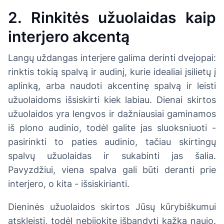
2. Rinkitės užuolaidas kaip
interjero akcentą
Langų uždangas interjere galima derinti dvejopai:
rinktis tokią spalvą ir audinį, kurie idealiai įsilietų į
aplinką, arba naudoti akcentinę spalvą ir leisti
užuolaidoms išsiskirti kiek labiau. Dienai skirtos
užuolaidos yra lengvos ir dažniausiai gaminamos
iš plono audinio, todėl galite jas sluoksniuoti -
pasirinkti to paties audinio, tačiau skirtingų
spalvų užuolaidas ir sukabinti jas šalia.
Pavyzdžiui, viena spalva gali būti deranti prie
interjero, o kita - išsiskirianti.
Dieninės užuolaidos skirtos Jūsų kūrybiškumui
atskleisti, todėl nebijokite išbandyti kažką naujo.