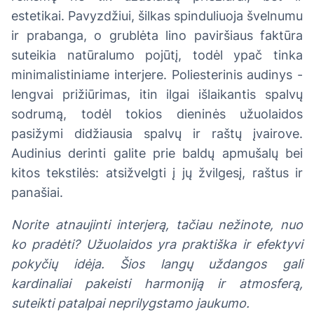
estetikai. Pavyzdžiui, šilkas spinduliuoja švelnumu
ir prabanga, o grublėta lino paviršiaus faktūra
suteikia natūralumo pojūtį, todėl ypač tinka
minimalistiniame interjere. Poliesterinis audinys -
lengvai prižiūrimas, itin ilgai išlaikantis spalvų
sodrumą, todėl tokios dieninės užuolaidos
pasižymi didžiausia spalvų ir raštų įvairove.
Audinius derinti galite prie baldų apmušalų bei
kitos tekstilės: atsižvelgti į jų žvilgesį, raštus ir
panašiai.
Norite atnaujinti interjerą, tačiau nežinote, nuo
ko pradėti? Užuolaidos yra praktiška ir efektyvi
pokyčių idėja. Šios langų uždangos gali
kardinaliai pakeisti harmoniją ir atmosferą,
suteikti patalpai neprilygstamo jaukumo.