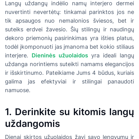
Langų uždangų indėlio namų interjero dermei
nuvertinti nevertėtų: tinkamai parinktos jos ne
tik apsaugos nuo nemalonios šviesos, bet ir
suteiks erdvei žavesio. Šių stilingų ir naudingų
dekoro priemonių pasirinkimas yra išties platus,
todėl įkomponuoti jas įmanoma bet kokio stiliaus
interjere.
Dieninės užuolaidos
yra ideali langų
uždanga norintiems suteikti namams elegancijos
ir išskirtinumo. Pateikiame Jums 4 būdus, kuriais
galima jas efektyviai ir stilingai panaudoti
namuose.
1. Derinkite su kitomis langų
uždangomis
Dienai skirtos užuolaidos žavi savo lengvumu ir