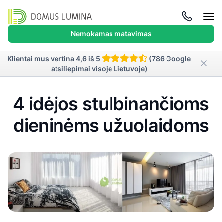
Atida
meni
Nemokamas matavimas
Klientai mus vertina 4,6 iš 5
(786 Google
atsiliepimai visoje Lietuvoje)
4 idėjos stulbinančioms
dieninėms užuolaidoms