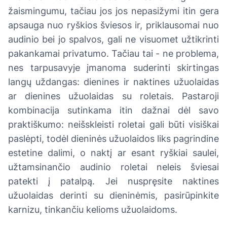
žaismingumu, tačiau jos jos nepasižymi itin gera
apsauga nuo ryškios šviesos ir, priklausomai nuo
audinio bei jo spalvos, gali ne visuomet užtikrinti
pakankamai privatumo. Tačiau tai - ne problema,
nes tarpusavyje įmanoma suderinti skirtingas
langų uždangas: dienines ir naktines užuolaidas
ar dienines užuolaidas su roletais. Pastaroji
kombinacija sutinkama itin dažnai dėl savo
praktiškumo: neišskleisti roletai gali būti visiškai
paslėpti, todėl dieninės užuolaidos liks pagrindine
estetine dalimi, o naktį ar esant ryškiai saulei,
užtamsinančio audinio roletai neleis šviesai
patekti į patalpą. Jei nuspręsite naktines
užuolaidas derinti su dieninėmis, pasirūpinkite
karnizu, tinkančiu kelioms užuolaidoms.