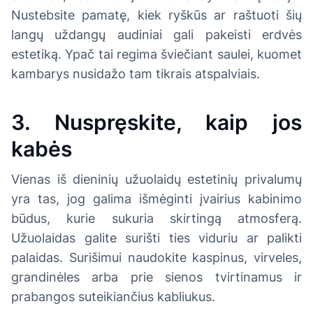
Nustebsite pamatę, kiek ryškūs ar raštuoti šių
langų uždangų audiniai gali pakeisti erdvės
estetiką. Ypač tai regima šviečiant saulei, kuomet
kambarys nusidažo tam tikrais atspalviais.
3. Nuspręskite, kaip jos
kabės
Vienas iš dieninių užuolaidų estetinių privalumų
yra tas, jog galima išmėginti įvairius kabinimo
būdus, kurie sukuria skirtingą atmosferą.
Užuolaidas galite surišti ties viduriu ar palikti
palaidas. Surišimui naudokite kaspinus, virveles,
grandinėles arba prie sienos tvirtinamus ir
prabangos suteikiančius kabliukus.