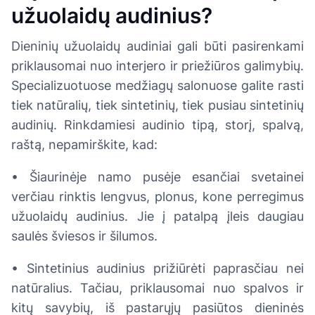
užuolaidų audinius?
Dieninių užuolaidų audiniai gali būti pasirenkami
priklausomai nuo interjero ir priežiūros galimybių.
Specializuotuose medžiagų salonuose galite rasti
tiek natūralių, tiek sintetinių, tiek pusiau sintetinių
audinių. Rinkdamiesi audinio tipą, storį, spalvą,
raštą, nepamirškite, kad:
• Šiaurinėje namo pusėje esančiai svetainei
verčiau rinktis lengvus, plonus, kone perregimus
užuolaidų audinius. Jie į patalpą įleis daugiau
saulės šviesos ir šilumos.
• Sintetinius audinius prižiūrėti paprasčiau nei
natūralius. Tačiau, priklausomai nuo spalvos ir
kitų savybių, iš pastarųjų pasiūtos dieninės