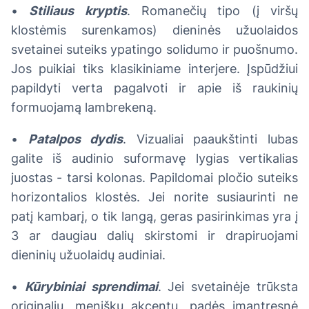
•
Stiliaus kryptis
. Romanečių tipo (į viršų
klostėmis surenkamos) dieninės užuolaidos
svetainei suteiks ypatingo solidumo ir puošnumo.
Jos puikiai tiks klasikiniame interjere. Įspūdžiui
papildyti verta pagalvoti ir apie iš raukinių
formuojamą lambrekeną.
•
Patalpos dydis
. Vizualiai paaukštinti lubas
galite iš audinio suformavę lygias vertikalias
juostas - tarsi kolonas. Papildomai pločio suteiks
horizontalios klostės. Jei norite susiaurinti ne
patį kambarį, o tik langą, geras pasirinkimas yra į
3 ar daugiau dalių skirstomi ir drapiruojami
dieninių užuolaidų audiniai.
•
Kūrybiniai sprendimai
. Jei svetainėje trūksta
originalių, meniškų akcentų, padės įmantresnė