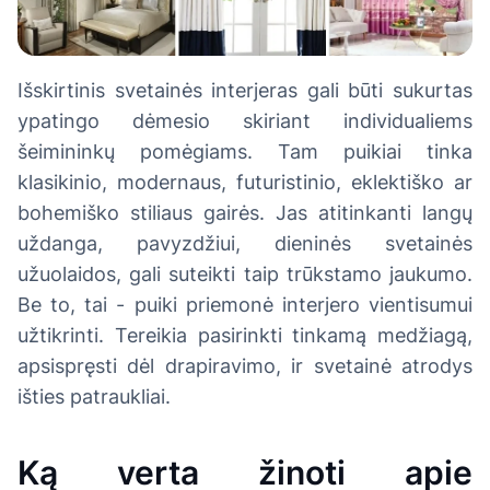
Išskirtinis svetainės interjeras gali būti sukurtas
ypatingo dėmesio skiriant individualiems
šeimininkų pomėgiams. Tam puikiai tinka
klasikinio, modernaus, futuristinio, eklektiško ar
bohemiško stiliaus gairės. Jas atitinkanti langų
uždanga, pavyzdžiui, dieninės svetainės
užuolaidos, gali suteikti taip trūkstamo jaukumo.
Be to, tai - puiki priemonė interjero vientisumui
užtikrinti. Tereikia pasirinkti tinkamą medžiagą,
apsispręsti dėl drapiravimo, ir svetainė atrodys
išties patraukliai.
Ką verta žinoti apie