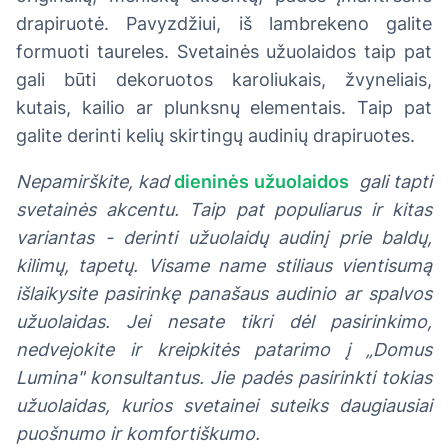
drapiruotė. Pavyzdžiui, iš lambrekeno galite
formuoti taureles. Svetainės užuolaidos taip pat
gali būti dekoruotos karoliukais, žvyneliais,
kutais, kailio ar plunksnų elementais. Taip pat
galite derinti kelių skirtingų audinių drapiruotes.
Nepamirškite, kad
dieninės užuolaidos
gali tapti
svetainės akcentu. Taip pat populiarus ir kitas
variantas - derinti užuolaidų audinį prie baldų,
kilimų, tapetų. Visame name stiliaus vientisumą
išlaikysite pasirinkę panašaus audinio ar spalvos
užuolaidas. Jei nesate tikri dėl pasirinkimo,
nedvejokite ir kreipkitės patarimo į „Domus
Lumina" konsultantus. Jie padės pasirinkti tokias
užuolaidas, kurios svetainei suteiks daugiausiai
puošnumo ir komfortiškumo.