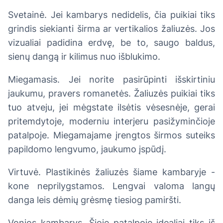
Svetainė. Jei kambarys nedidelis, čia puikiai tiks
grindis siekianti širma ar vertikalios žaliuzės. Jos
vizualiai padidina erdvę, be to, saugo baldus,
sienų dangą ir kilimus nuo išblukimo.
Miegamasis. Jei norite pasirūpinti išskirtiniu
jaukumu, pravers romanetės. Žaliuzės puikiai tiks
tuo atveju, jei mėgstate ilsėtis vėsesnėje, gerai
pritemdytoje, moderniu interjeru pasižyminčioje
patalpoje. Miegamajame įrengtos širmos suteiks
papildomo lengvumo, jaukumo įspūdį.
Virtuvė. Plastikinės žaliuzės šiame kambaryje -
kone neprilygstamos. Lengvai valoma langų
danga leis dėmių grėsmę tiesiog pamiršti.
Vonios kambarys. Šioje patalpoje idealiai tiks iš