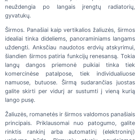
neuždengia po langais įrengtų radiatorių,
gyvatukų.
Širmos. Panašiai kaip vertikalios žaliuzės, širmos
idealiai tinka dideliems, panoraminiams langams
uždengti. Anksčiau naudotos erdvių atskyrimui,
šiandien širmos patiria funkcijų renesansą. Tokia
langų dangos priemonė puikiai tinka tiek
komercinėse patalpose, tiek individualiuose
namuose, butuose. Širmą sudarančias juostas
galite skirti per vidurį ar sustumti į vieną kurią
lango pusę.
Žaliuzės, romanetės ir širmos valdomos panašiais
principais. Priklausomai nuo patogumo, galite
rinktis rankinį arba automatinį (elektroninį)