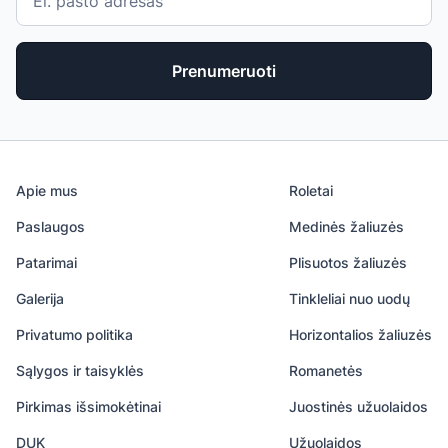
Prenumeruoti
Apie mus
Roletai
Paslaugos
Medinės žaliuzės
Patarimai
Plisuotos žaliuzės
Galerija
Tinkleliai nuo uodų
Privatumo politika
Horizontalios žaliuzės
Sąlygos ir taisyklės
Romanetės
Pirkimas išsimokėtinai
Juostinės užuolaidos
DUK
Užuolaidos