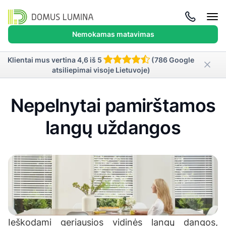
Atida
meni
Nemokamas matavimas
Klientai mus vertina 4,6 iš 5
(786 Google
atsiliepimai visoje Lietuvoje)
Nepelnytai pamirštamos
langų uždangos
Ieškodami geriausios vidinės langų dangos,