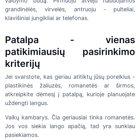
valdymo būdą. Pirmuoju atveju naudojamos
grandinėlės, virvelės, antruoju - pulteliai,
klavišiniai jungikliai ar telefonas.
Patalpa - vienas
patikimiausių pasirinkimo
kriterijų
Jei svarstote, kas geriau atitiktų jūsų poreikius -
plastikinės žaliuzės, romanetės ar širmos,
atkreipkite dėmesį į patalpą, kurioje planuojate
uždengti langus.
Vaikų kambarys. Čia geriausiai tinka romanetės.
Jos vos siekia lango apačią, tad yra sunkiau
pasiekiamos.