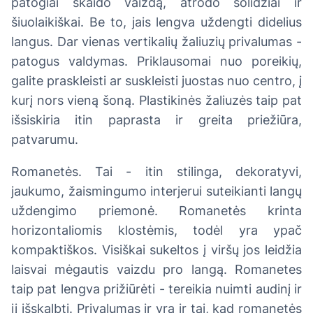
patogiai skaido vaizdą, atrodo solidžiai ir
šiuolaikiškai. Be to, jais lengva uždengti didelius
langus. Dar vienas vertikalių žaliuzių privalumas -
patogus valdymas. Priklausomai nuo poreikių,
galite praskleisti ar suskleisti juostas nuo centro, į
kurį nors vieną šoną. Plastikinės žaliuzės taip pat
išsiskiria itin paprasta ir greita priežiūra,
patvarumu.
Romanetės. Tai - itin stilinga, dekoratyvi,
jaukumo, žaismingumo interjerui suteikianti langų
uždengimo priemonė. Romanetės krinta
horizontaliomis klostėmis, todėl yra ypač
kompaktiškos. Visiškai sukeltos į viršų jos leidžia
laisvai mėgautis vaizdu pro langą. Romanetes
taip pat lengva prižiūrėti - tereikia nuimti audinį ir
jį išskalbti. Privalumas ir yra ir tai, kad romanetės