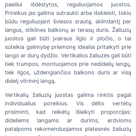
paeiliui išdėstytos, reguliuojamos juostos.
Prireikus jas galima sutraukti arba išskleisti, tokiu
būdu reguliuojant šviesos srautą, sklindantį per
langus, stiklines balkonų ar terasų duris. Žaliuzių
juostos gali būti įvairaus ilgio ir pločio, o tai
suteikia galimybę priemonę idealiai pritaikyti prie
lango ar durų dydžio. Vertikalios žaliuzės gali būti
tiek trumpos, montuojamos prie nedidelių langų,
tiek ilgos, uždengiančios balkono duris ar visą
didelį vitrininį langą.
Vertikalių žaliuzių juostas galima rinktis pagal
individualius poreikius. Vis dėlto vertėtų
prisiminti, kad reikėtų išlaikyti proporcijas:
dideliems langams ar durims, erdvioms
patalpoms rekomenduojamos platesnės žaliuzių