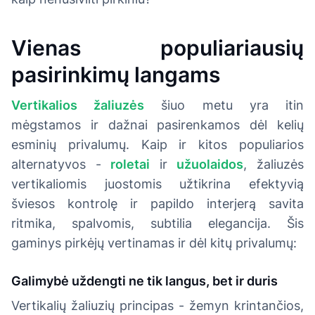
Vienas populiariausių
pasirinkimų langams
Vertikalios žaliuzės
šiuo metu yra itin
mėgstamos ir dažnai pasirenkamos dėl kelių
esminių privalumų. Kaip ir kitos populiarios
alternatyvos -
roletai
ir
užuolaidos
, žaliuzės
vertikaliomis juostomis užtikrina efektyvią
šviesos kontrolę ir papildo interjerą savita
ritmika, spalvomis, subtilia elegancija. Šis
gaminys pirkėjų vertinamas ir dėl kitų privalumų:
Galimybė uždengti ne tik langus, bet ir duris
Vertikalių žaliuzių principas - žemyn krintančios,