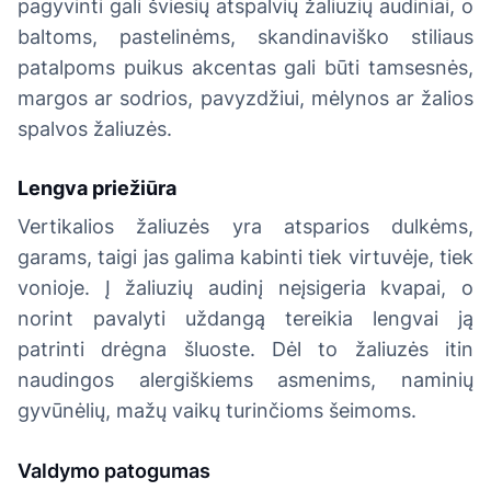
pagyvinti gali šviesių atspalvių žaliuzių audiniai, o
baltoms, pastelinėms, skandinaviško stiliaus
patalpoms puikus akcentas gali būti tamsesnės,
margos ar sodrios, pavyzdžiui, mėlynos ar žalios
spalvos žaliuzės.
Lengva priežiūra
Vertikalios žaliuzės yra atsparios dulkėms,
garams, taigi jas galima kabinti tiek virtuvėje, tiek
vonioje. Į žaliuzių audinį neįsigeria kvapai, o
norint pavalyti uždangą tereikia lengvai ją
patrinti drėgna šluoste. Dėl to žaliuzės itin
naudingos alergiškiems asmenims, naminių
gyvūnėlių, mažų vaikų turinčioms šeimoms.
Valdymo patogumas