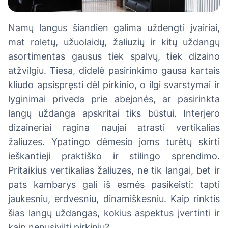
Namų langus šiandien galima uždengti įvairiai,
mat roletų, užuolaidų, žaliuzių ir kitų uždangų
asortimentas gausus tiek spalvų, tiek dizaino
atžvilgiu. Tiesa, didelė pasirinkimo gausa kartais
kliudo apsispręsti dėl pirkinio, o ilgi svarstymai ir
lyginimai priveda prie abejonės, ar pasirinkta
langų uždanga apskritai tiks būstui. Interjero
dizaineriai ragina naujai atrasti vertikalias
žaliuzes. Ypatingo dėmesio joms turėtų skirti
ieškantieji praktiško ir stilingo sprendimo.
Pritaikius vertikalias žaliuzes, ne tik langai, bet ir
pats kambarys gali iš esmės pasikeisti: tapti
jaukesniu, erdvesniu, dinamiškesniu. Kaip rinktis
šias langų uždangas, kokius aspektus įvertinti ir
kaip nenusivilti pirkiniu?