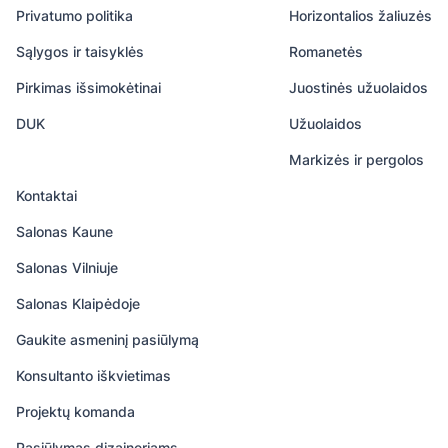
Privatumo politika
Horizontalios žaliuzės
Sąlygos ir taisyklės
Romanetės
Pirkimas išsimokėtinai
Juostinės užuolaidos
DUK
Užuolaidos
Markizės ir pergolos
Kontaktai
Salonas Kaune
Salonas Vilniuje
Salonas Klaipėdoje
Gaukite asmeninį pasiūlymą
Konsultanto iškvietimas
Projektų komanda
Pasiūlymas dizaineriams