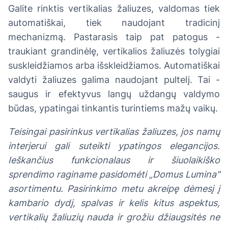
Galite rinktis vertikalias žaliuzes, valdomas tiek
automatiškai, tiek naudojant tradicinį
mechanizmą. Pastarasis taip pat patogus -
traukiant grandinėlę, vertikalios žaliuzės tolygiai
suskleidžiamos arba išskleidžiamos. Automatiškai
valdyti žaliuzes galima naudojant pultelį. Tai -
saugus ir efektyvus langų uždangų valdymo
būdas, ypatingai tinkantis turintiems mažų vaikų.
Teisingai pasirinkus vertikalias žaliuzes, jos namų
interjerui gali suteikti ypatingos elegancijos.
Ieškančius funkcionalaus ir šiuolaikiško
sprendimo raginame pasidomėti „Domus Lumina"
asortimentu. Pasirinkimo metu akreipę dėmesį į
kambario dydį, spalvas ir kelis kitus aspektus,
vertikalių žaliuzių nauda ir grožiu džiaugsitės ne