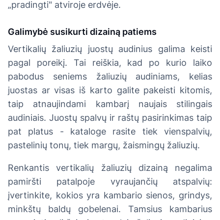
„pradingti" atviroje erdvėje.
Galimybė susikurti dizainą patiems
Vertikalių žaliuzių juostų audinius galima keisti
pagal poreikį. Tai reiškia, kad po kurio laiko
pabodus seniems žaliuzių audiniams, kelias
juostas ar visas iš karto galite pakeisti kitomis,
taip atnaujindami kambarį naujais stilingais
audiniais. Juostų spalvų ir raštų pasirinkimas taip
pat platus - kataloge rasite tiek vienspalvių,
pastelinių tonų, tiek margų, žaismingų žaliuzių.
Renkantis vertikalių žaliuzių dizainą negalima
pamiršti patalpoje vyraujančių atspalvių:
įvertinkite, kokios yra kambario sienos, grindys,
minkštų baldų gobelenai. Tamsius kambarius