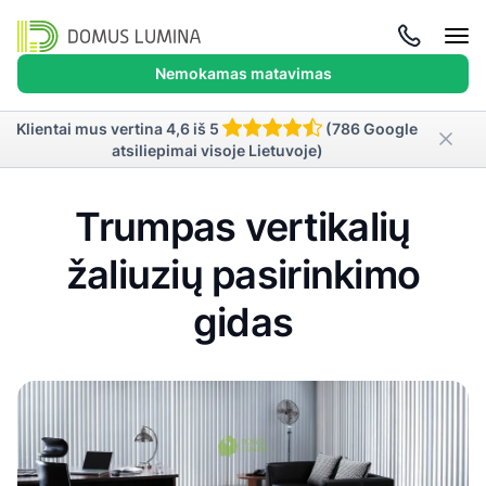
Atida
meni
Nemokamas matavimas
Klientai mus vertina 4,6 iš 5
(786 Google
atsiliepimai visoje Lietuvoje)
Trumpas vertikalių
žaliuzių pasirinkimo
gidas