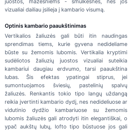
juostos, mažesniems - smulkesnės, nes jos
vizualiai dailiau įsilieja į kambario visumą.
Optinis kambario paaukštinimas
Vertikalios žaliuzės gali būti itin naudingas
sprendimas tiems, kurie gyvena nedideliame
būste su žemomis lubomis. Vertikalia kryptimi
sudėliotos žaliuzių juostos vizualiai suteikia
kambariui daugiau erdvumo, tarsi paaukština
lubas. Šis efektas ypatingai stiprus, jei
sumontuojamos šviesių, pastelinių spalvų
žaliuzės. Renkantis tokio tipo langų uždangą
reikia įvertinti kambario dydį, nes nedideliuose ar
vidutinio dydžio kambariuose su žemomis
lubomis žaliuzės gali atrodyti itin elegantiškai, o
ypač aukštų lubų, lofto tipo būstuose jos gali