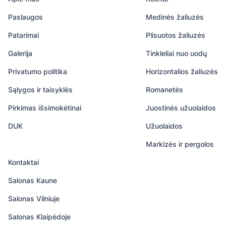
išsikviesti konsultantą, kuris atvyks su audinių
Paslaugos
Medinės žaliuzės
pavyzdžiais. Juos pridėkite prie lango, kad galėtumėte
Patarimai
Plisuotos žaliuzės
nuspęsti kokio tankio ir spalvos audinio reikėtų.
Susisiekite su mumis jums patogiausiu būdu - telefonu,
Galerija
Tinkleliai nuo uodų
el. paštu ar atvykę į bet kurį fizinį saloną.
Privatumo politika
Horizontalios žaliuzės
Sąlygos ir taisyklės
Romanetės
Pirkimas išsimokėtinai
Juostinės užuolaidos
DUK
Užuolaidos
Markizės ir pergolos
Kontaktai
Salonas Kaune
Salonas Vilniuje
Salonas Klaipėdoje