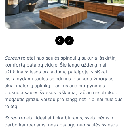
Screen
roletai nuo saulės spindulių sukuria išskirtinį
komfortą patalpų viduje. Šie langų uždengimai
užtikrina šviesos pralaidumą patalpoje, visiškai
išskaidydami saulės spindulius ir sukuria žmogaus
akiai malonią aplinką. Tankus audinio pynimas
blokuoja saulės šviesos ryškumą, tačiau nesutrukdo
mėgautis gražiu vaizdu pro langą net ir pilnai nuleidus
roletą.
Screen
roletai idealiai tinka biurams, svetainėms ir
darbo kambariams, nes apsaugo nuo saulės šviesos