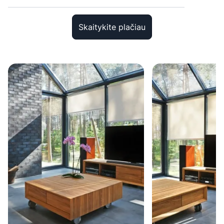
atspindžių televizoriaus ar kompiuterio ekranuose.
Jei iš
visų roletų
svarstote apie šiuos roletus –
Skaitykite plačiau
susisiekite su mumis ir mes patarsime, kaip išsirinkti,
kad
screen
roletai padėtų sukurti jaukius namus ir
patogias darbo vietas.
Screen
roletai nuo saulės –
modernus sprendimas
Norintiems ne tik praktiško, bet ir stilingo pasirinkimo,
screen
langų uždangos – puikus pasirinkimas. Šie
gaminiai užtikrina šviesos pralaidumą, tuo pačiu
neleidžia patalpoms prikaisti. Dėl šių savybių
sumažinamos oro kondicionavimo ir kitų vėdinimo
sistemų išlaidos. Kiti šių roletų privalumai:
Apsaugo nuo saulės šviesos atspindžių ant