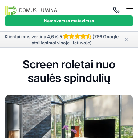
Atida
meni
Nemokamas matavimas
Klientai mus vertina 4,6 iš 5
(786 Google
atsiliepimai visoje Lietuvoje)
Screen roletai nuo
saulės spindulių