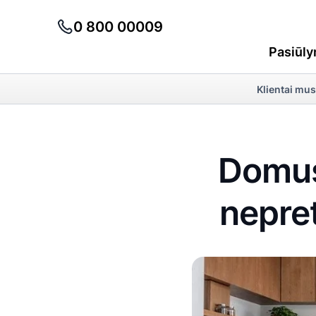
0 800 00009
Pasiūly
Klientai mus
Domus
nepre