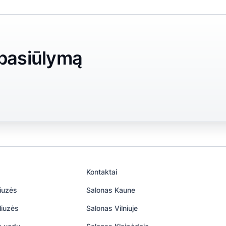
 pasiūlymą
Kontaktai
iuzės
Salonas Kaune
liuzės
Salonas Vilniuje