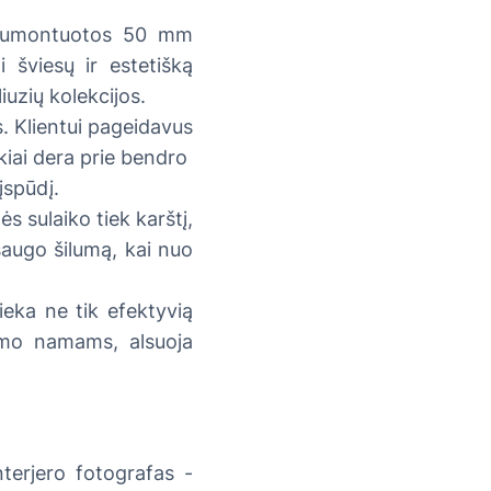
e sumontuotos 50 mm
i šviesų ir estetišką
iuzių kolekcijos.
. Klientui pageidavus
ikiai dera prie bendro
įspūdį.
s sulaiko tiek karštį,
saugo šilumą, kai nuo
eka ne tik efektyvią
kumo namams, alsuoja
nterjero fotografas -