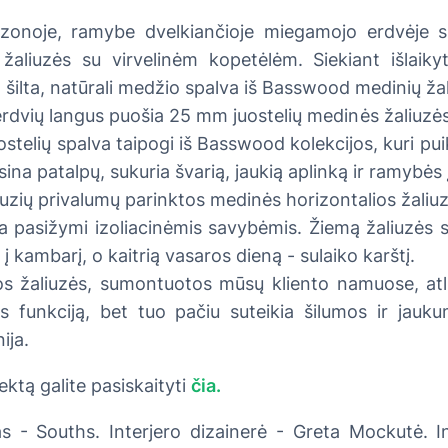
s zonoje, ramybe dvelkiančioje miegamojo erdvėj
žaliuzės su virvelinėm kopetėlėm. Siekiant išlaikyt
a šilta, natūrali medžio spalva iš Basswood medinių žal
rdvių langus puošia 25 mm juostelių medinės žaliuzės
uostelių spalva taipogi iš Basswood kolekcijos, kuri pu
ina patalpų, sukuria švarią, jaukią aplinką ir ramybės 
iuzių privalumų parinktos medinės horizontalios žaliuzė
na pasižymi izoliacinėmis savybėmis. Žiemą žaliuzės 
s į kambarį, o kaitrią vasaros dieną - sulaiko karštį.
os žaliuzės, sumontuotos mūsų kliento namuose, atli
 funkciją, bet tuo pačiu suteikia šilumos ir jau
ija.
ektą galite pasiskaityti
čia.
s - Souths. Interjero dizainerė - Greta Mockutė. I