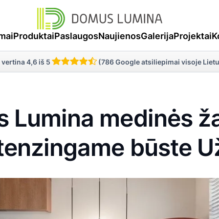
mai
Produktai
Paslaugos
Naujienos
Galerija
Projektai
K
 vertina 4,6 iš 5
(786 Google atsiliepimai visoje Liet
 Lumina medinės ža
tenzingame būste U