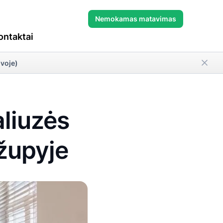
Nemokamas matavimas
ontaktai
uvoje)
liuzės
župyje