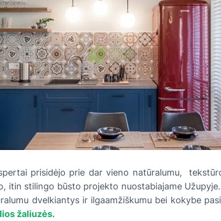
tai prisidėjo prie dar vieno natūralumu, tekstūr
o, itin stilingo būsto projekto nuostabiajame Užupyj
ralumu dvelkiantys ir ilgaamžiškumu bei kokybe pas
ios žaliuzės.