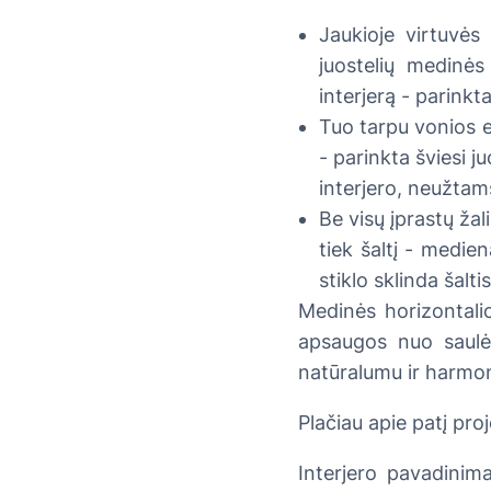
Jaukioje virtuvė
juostelių medinės 
interjerą - parinkt
Tuo tarpu vonios e
- parinkta šviesi j
interjero, neužtams
Be visų įprastų žal
tiek šaltį - medie
stiklo sklinda šalti
Medinės horizontali
apsaugos nuo saulės
natūralumu ir harmon
Plačiau apie patį proj
Interjero pavadinima