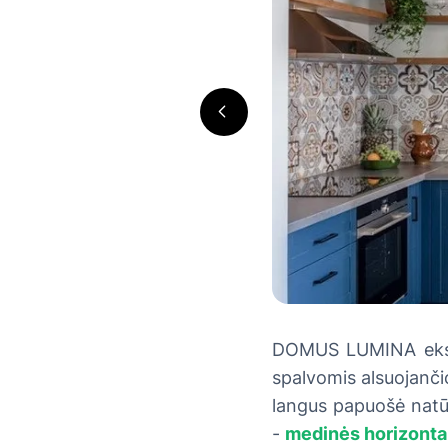
DOMUS LUMINA eksper
spalvomis alsuojanči
langus papuošė natū
-
medinės horizontal