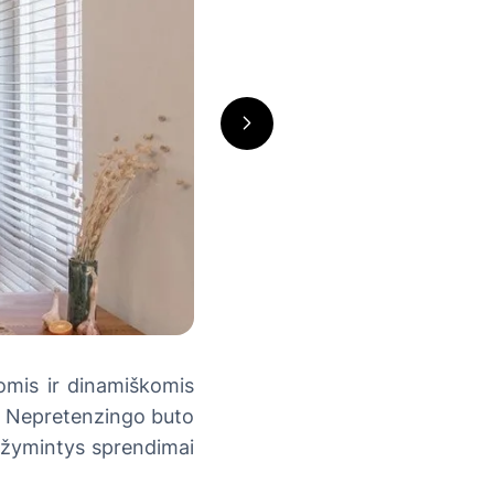
omis ir dinamiškomis
e. Nepretenzingo buto
ižymintys sprendimai