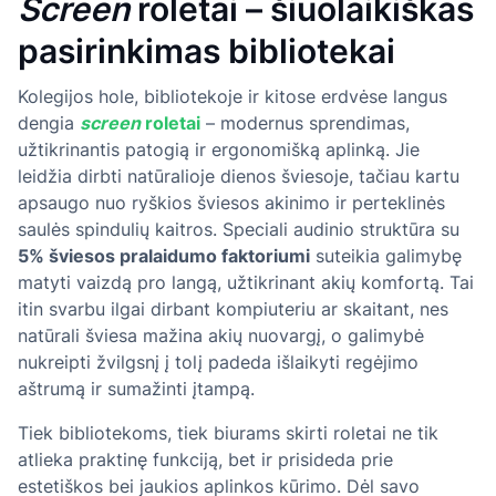
Screen
roletai – šiuolaikiškas
pasirinkimas bibliotekai
Kolegijos hole, bibliotekoje ir kitose erdvėse langus
dengia
screen
roletai
– modernus sprendimas,
užtikrinantis patogią ir ergonomišką aplinką. Jie
leidžia dirbti natūralioje dienos šviesoje, tačiau kartu
apsaugo nuo ryškios šviesos akinimo ir perteklinės
saulės spindulių kaitros. Speciali audinio struktūra su
5% šviesos pralaidumo faktoriumi
suteikia galimybę
matyti vaizdą pro langą, užtikrinant akių komfortą. Tai
itin svarbu ilgai dirbant kompiuteriu ar skaitant, nes
natūrali šviesa mažina akių nuovargį, o galimybė
nukreipti žvilgsnį į tolį padeda išlaikyti regėjimo
aštrumą ir sumažinti įtampą.
Tiek bibliotekoms, tiek biurams skirti roletai ne tik
atlieka praktinę funkciją, bet ir prisideda prie
estetiškos bei jaukios aplinkos kūrimo. Dėl savo