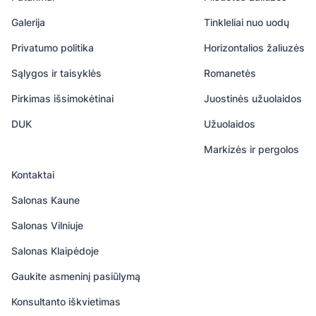
Galerija
Tinkleliai nuo uodų
Privatumo politika
Horizontalios žaliuzės
Sąlygos ir taisyklės
Romanetės
Pirkimas išsimokėtinai
Juostinės užuolaidos
DUK
Užuolaidos
Markizės ir pergolos
Kontaktai
Salonas Kaune
Salonas Vilniuje
Salonas Klaipėdoje
Gaukite asmeninį pasiūlymą
Konsultanto iškvietimas