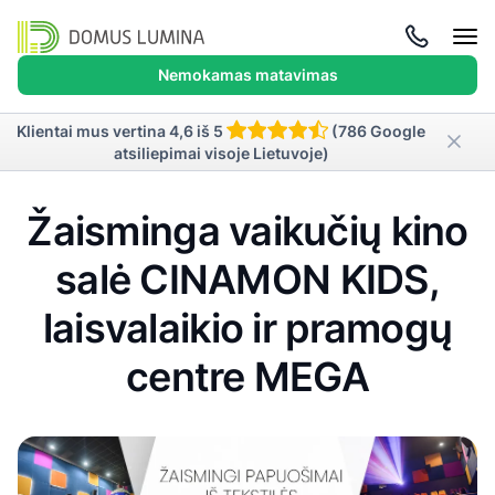
Atida
meni
Nemokamas matavimas
Klientai mus vertina 4,6 iš 5
(786 Google
atsiliepimai visoje Lietuvoje)
Žaisminga vaikučių kino
salė CINAMON KIDS,
laisvalaikio ir pramogų
centre MEGA