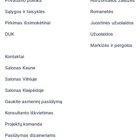
Privatumo politika
Horizontalios žaliuzės
Sąlygos ir taisyklės
Romanetės
Pirkimas išsimokėtinai
Juostinės užuolaidos
DUK
Užuolaidos
Markizės ir pergolos
Kontaktai
Salonas Kaune
Salonas Vilniuje
Salonas Klaipėdoje
Gaukite asmeninį pasiūlymą
Konsultanto iškvietimas
Projektų komanda
Pasiūlymas dizaineriams