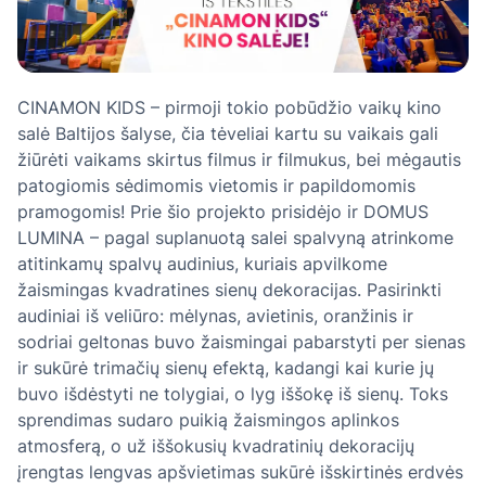
CINAMON KIDS – pirmoji tokio pobūdžio vaikų kino
salė Baltijos šalyse, čia tėveliai kartu su vaikais gali
žiūrėti vaikams skirtus filmus ir filmukus, bei mėgautis
patogiomis sėdimomis vietomis ir papildomomis
pramogomis! Prie šio projekto prisidėjo ir DOMUS
LUMINA – pagal suplanuotą salei spalvyną atrinkome
atitinkamų spalvų audinius, kuriais apvilkome
žaismingas kvadratines sienų dekoracijas. Pasirinkti
audiniai iš veliūro: mėlynas, avietinis, oranžinis ir
sodriai geltonas buvo žaismingai pabarstyti per sienas
ir sukūrė trimačių sienų efektą, kadangi kai kurie jų
buvo išdėstyti ne tolygiai, o lyg iššokę iš sienų. Toks
sprendimas sudaro puikią žaismingos aplinkos
atmosferą, o už iššokusių kvadratinių dekoracijų
įrengtas lengvas apšvietimas sukūrė išskirtinės erdvės