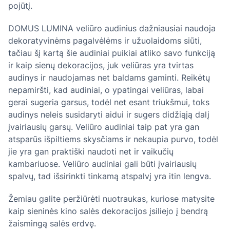
pojūtį.
DOMUS LUMINA veliūro audinius dažniausiai naudoja
dekoratyvinėms pagalvėlėms ir užuolaidoms siūti,
tačiau šį kartą šie audiniai puikiai atliko savo funkciją
ir kaip sienų dekoracijos, juk veliūras yra tvirtas
audinys ir naudojamas net baldams gaminti. Reikėtų
nepamiršti, kad audiniai, o ypatingai veliūras, labai
gerai sugeria garsus, todėl net esant triukšmui, toks
audinys neleis susidaryti aidui ir sugers didžiąją dalį
įvairiausių garsų. Veliūro audiniai taip pat yra gan
atsparūs išpiltiems skysčiams ir nekaupia purvo, todėl
jie yra gan praktiški naudoti net ir vaikučių
kambariuose. Veliūro audiniai gali būti įvairiausių
spalvų, tad išsirinkti tinkamą atspalvį yra itin lengva.
Žemiau galite peržiūrėti nuotraukas, kuriose matysite
kaip sieninės kino salės dekoracijos įsiliejo į bendrą
žaismingą salės erdvę.