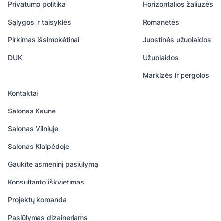
Privatumo politika
Horizontalios žaliuzės
Sąlygos ir taisyklės
Romanetės
Pirkimas išsimokėtinai
Juostinės užuolaidos
DUK
Užuolaidos
Markizės ir pergolos
Kontaktai
Salonas Kaune
Salonas Vilniuje
Salonas Klaipėdoje
Gaukite asmeninį pasiūlymą
Konsultanto iškvietimas
Projektų komanda
Pasiūlymas dizaineriams