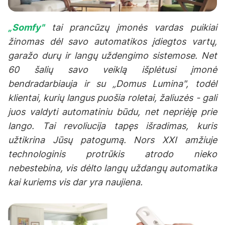
„Somfy"
tai prancūzų įmonės vardas puikiai
žinomas dėl savo automatikos įdiegtos vartų,
garažo durų ir langų uždengimo sistemose. Net
60 šalių savo veiklą išplėtusi įmonė
bendradarbiauja ir su „Domus Lumina", todėl
klientai, kurių langus puošia roletai, žaliuzės - gali
juos valdyti automatiniu būdu, net nepriėję prie
lango. Tai revoliucija tapęs išradimas, kuris
užtikrina Jūsų patogumą. Nors XXI amžiuje
technologinis protrūkis atrodo nieko
nebestebina, vis dėlto langų uždangų automatika
kai kuriems vis dar yra naujiena.