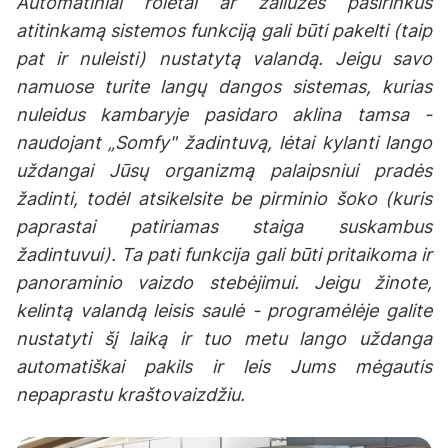
Automatiniai roletai ar žaliuzės pasirinkus
atitinkamą sistemos funkciją gali būti pakelti (taip
pat ir nuleisti) nustatytą valandą. Jeigu savo
namuose turite langų dangos sistemas, kurias
nuleidus kambaryje pasidaro aklina tamsa -
naudojant „Somfy" žadintuvą, lėtai kylanti lango
uždangai Jūsų organizmą palaipsniui pradės
žadinti, todėl atsikelsite be pirminio šoko (kuris
paprastai patiriamas staiga suskambus
žadintuvui). Ta pati funkcija gali būti pritaikoma ir
panoraminio vaizdo stebėjimui. Jeigu žinote,
kelintą valandą leisis saulė - programėlėje galite
nustatyti šį laiką ir tuo metu lango uždanga
automatiškai pakils ir leis Jums mėgautis
nepaprastu kraštovaizdžiu.