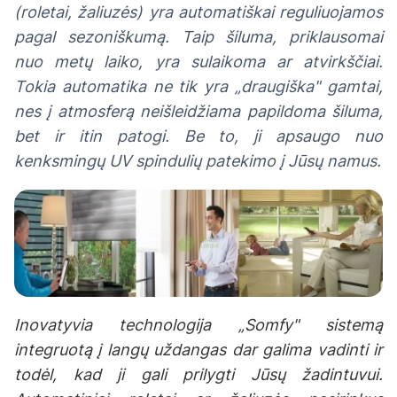
(roletai, žaliuzės) yra automatiškai reguliuojamos
pagal sezoniškumą. Taip šiluma, priklausomai
nuo metų laiko, yra sulaikoma ar atvirkščiai.
Tokia automatika ne tik yra „draugiška" gamtai,
nes į atmosferą neišleidžiama papildoma šiluma,
bet ir itin patogi. Be to, ji apsaugo nuo
kenksmingų UV spindulių patekimo į Jūsų namus.
Inovatyvia technologija „Somfy" sistemą
integruotą į langų uždangas dar galima vadinti ir
todėl, kad ji gali prilygti Jūsų žadintuvui.