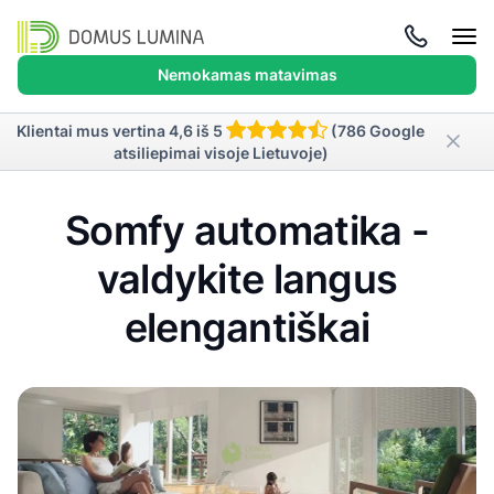
Atida
meni
Nemokamas matavimas
Klientai mus vertina 4,6 iš 5
(786 Google
atsiliepimai visoje Lietuvoje)
Somfy automatika -
valdykite langus
elengantiškai