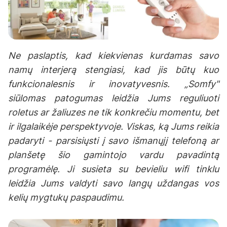
Ne paslaptis, kad kiekvienas kurdamas savo
namų interjerą stengiasi, kad jis būtų kuo
funkcionalesnis ir inovatyvesnis. „Somfy"
siūlomas patogumas leidžia Jums reguliuoti
roletus ar žaliuzes ne tik konkrečiu momentu, bet
ir ilgalaikėje perspektyvoje. Viskas, ką Jums reikia
padaryti - parsisiųsti į savo išmanųjį telefoną ar
planšetę šio gamintojo vardu pavadintą
programėlę. Ji susieta su bevieliu wifi tinklu
leidžia Jums valdyti savo langų uždangas vos
kelių mygtukų paspaudimu.