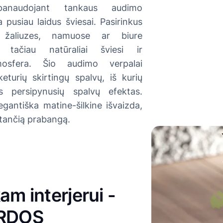
anaudojant tankaus audimo
a pusiau laidus šviesai. Pasirinkus
 žaliuzes, namuose ar biure
, tačiau natūraliai šviesi ir
tmosfera. Šio audimo verpalai
keturių skirtingų spalvų, iš kurių
as persipynusių spalvų efektas.
gantiška matine-šilkine išvaizda,
stančią prabangą.
am interjerui -
ORDOS