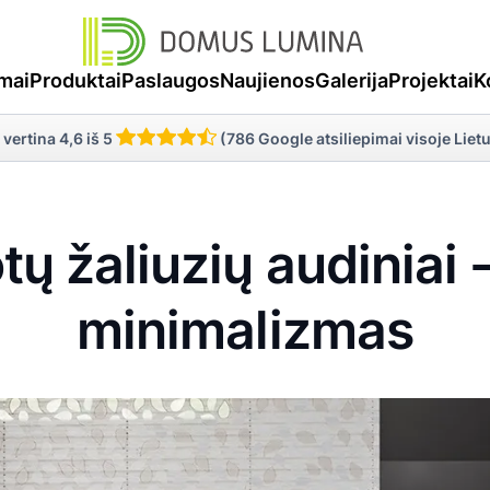
mai
Produktai
Paslaugos
Naujienos
Galerija
Projektai
K
 vertina 4,6 iš 5
(786 Google atsiliepimai visoje Liet
tų žaliuzių audiniai -
minimalizmas