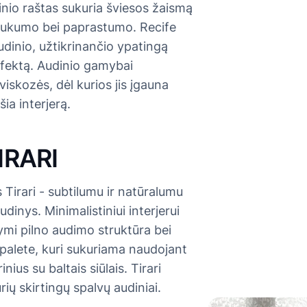
inio raštas sukuria šviesos žaismą
jaukumo bei paprastumo. Recife
udinio, užtikrinančio ypatingą
efektą. Audinio gamybai
iskozės, dėl kurios jis įgauna
šia interjerą.
TIRARI
Tirari - subtilumu ir natūralumu
udinys. Minimalistiniui interjerui
žymi pilno audimo struktūra bei
 palete, kuri sukuriama naudojant
nius su baltais siūlais. Tirari
rių skirtingų spalvų audiniai.