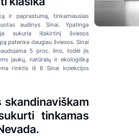
i klasika
ką ir paprastumą, tinkamiausias
suotas audinys Sinai. Ypatinga
ja sukuria išskirtinį šviesos
alpą patenka daugiau šviesos. Sinai
naudojama 5 proc. lino, todėl jis
iems jaukų, natūralų ir ekologišką
ima rinktis iš 6 Sinai kolekcijos
s skandinaviškam
 sukurti tinkamas
 Nevada.