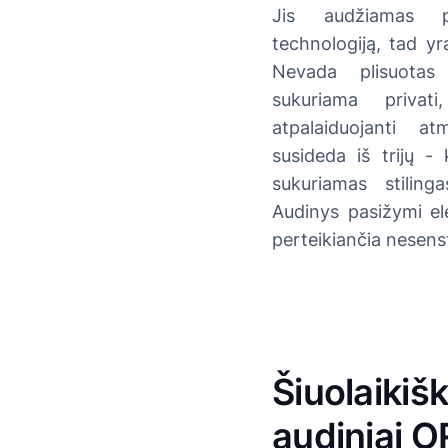
Jis audžiamas p
technologiją, tad yr
Nevada plisuotas
sukuriama privati
atpalaiduojanti a
susideda iš trijų - 
sukuriamas stiling
Audinys pasižymi ele
perteikiančia nesen
Šiuolaikišk
audiniai 