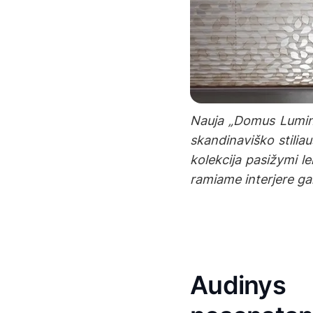
Nauja „Domus Lumi
skandinaviško stilia
kolekcija pasižymi le
ramiame interjere gal
Audin