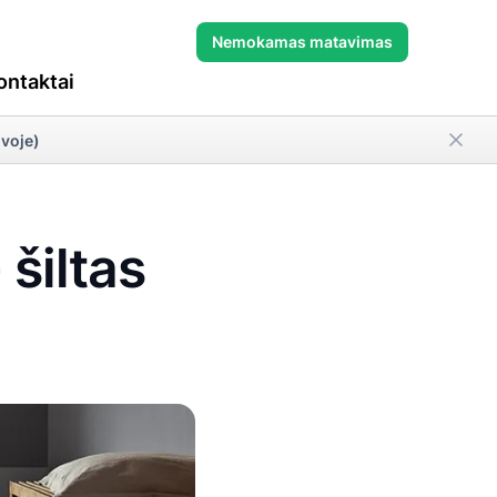
Nemokamas matavimas
ontaktai
uvoje)
 šiltas