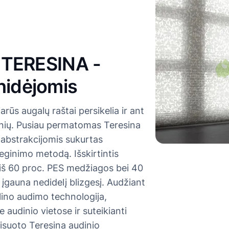
ai TERESINA -
hidėjomis
arūs augalų raštai persikelia ir ant
dinių. Pusiau permatomas Teresina
 abstrakcijomis sukurtas
eginimo metodą. Išskirtintis
iš 60 proc. PES medžiagos bei 40
 įgauna nedidelį blizgesį. Audžiant
ino audimo technologija,
 audinio vietose ir suteikianti
lisuoto Teresina audinio