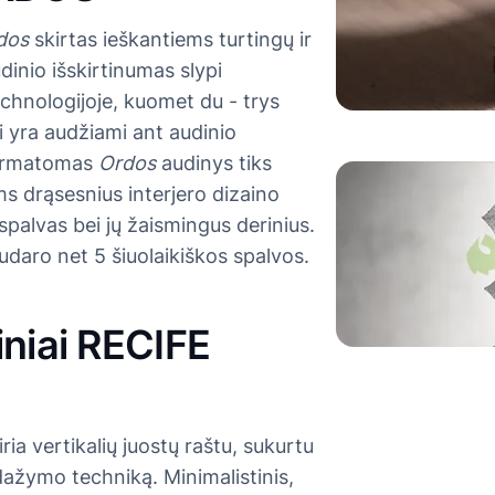
dos
skirtas ieškantiems turtingų ir
dinio išskirtinumas slypi
echnologijoje, kuomet du - trys
ai yra audžiami ant audinio
permatomas
Ordos
audinys tiks
s drąsesnius interjero dizaino
spalvas bei jų žaismingus derinius.
udaro net 5 šiuolaikiškos spalvos.
iniai RECIFE
ria vertikalių juostų raštu, sukurtu
dažymo techniką. Minimalistinis,