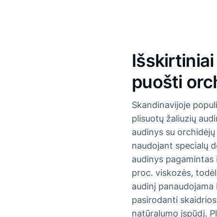
Išskirtini
puošti orc
Skandinavijoje populi
plisuotų žaliuzių au
audinys su orchidėjų
naudojant specialų d
audinys pagamintas 
proc. viskozės, todėl
audinį panaudojama l
pasirodanti skaidriose
natūralumo įspūdį. P