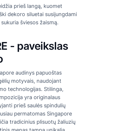
eidžia prieš langą, kuomet
ki dekoro siluetai susijungdami
 sukuria šviesos žaismą.
 - paveikslas
o
ngapore audinys papuoštas
gėlių motyvais, naudojant
o technologijas. Stilinga,
mpozicija yra originalaus
janti prieš saulės spindulių
 Pusiau permatomas Singapore
čia tradicinius plisuotų žaliuzių
stinis menas tampa unikalia