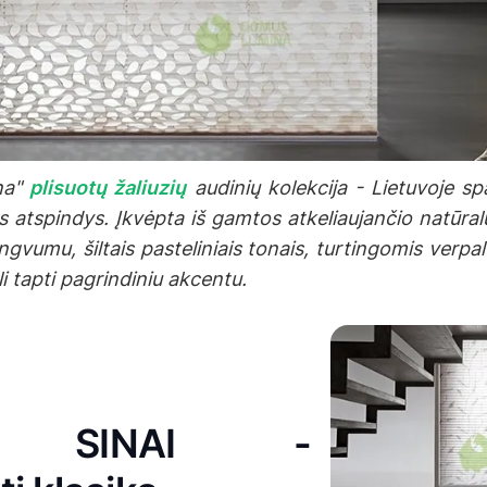
na"
plisuotų žaliuzių
audinių kolekcija - Lietuvoje sp
us atspindys. Įkvėpta iš gamtos atkeliaujančio natūral
ngvumu, šiltais pasteliniais tonais, turtingomis verpa
i tapti pagrindiniu akcentu.
ys SINAI -