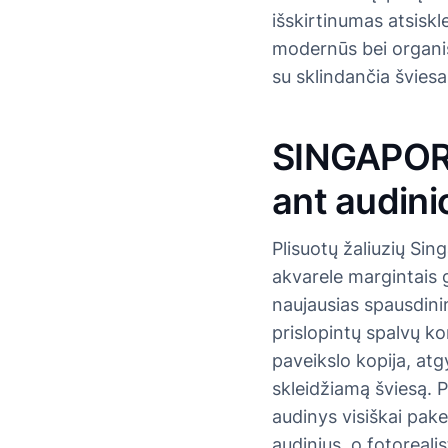
išskirtinumas atsiskl
modernūs bei organiš
su sklindančia šviesa
SINGAPORE
ant audini
Plisuotų žaliuzių Si
akvarele margintais 
naujausias spausdinim
prislopintų spalvų ko
paveikslo kopija, atgy
skleidžiamą šviesą.
audinys visiškai pakei
audinius, o fotoreali