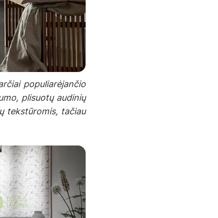
arčiai populiarėjančio
umo, plisuotų audinių
lų tekstūromis, tačiau