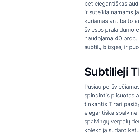
bet elegantiškas aud
ir suteikia namams 
kuriamas ant balto a
šviesos pralaidumo 
naudojama 40 proc. v
subtilų blizgesį ir puo
Subtilieji 
Pusiau peršviečiamas 
spindintis plisuotas a
tinkantis Tirari pasi
elegantiška spalvine
spalvingų verpalų deri
kolekciją sudaro ketu