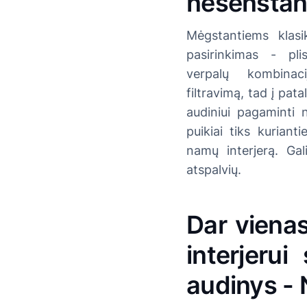
nesenstant
Mėgstantiems klasi
pasirinkimas - pli
verpalų kombinaci
filtravimą, tad į pat
audiniui pagaminti 
puikiai tiks kuriant
namų interjerą. Gal
atspalvių.
Dar viena
interjerui
audinys -