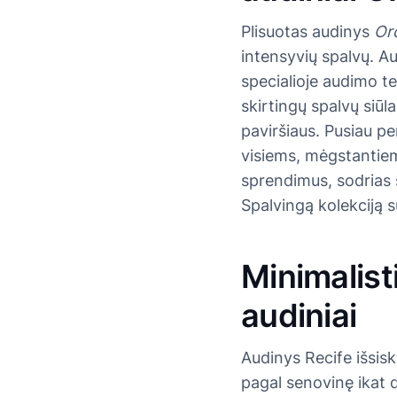
Plisuotas audinys
Or
intensyvių spalvų. Au
specialioje audimo t
skirtingų spalvų siūl
paviršiaus. Pusiau 
visiems, mėgstantiem
sprendimus, sodrias 
Spalvingą kolekciją s
Minimalist
audiniai
Audinys Recife išsiski
pagal senovinę ikat 