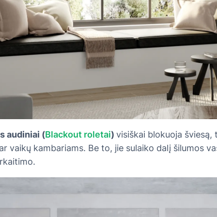
 audiniai (
Blackout roletai
)
visiškai blokuoja šviesą, 
 vaikų kambariams. Be to, jie sulaiko dalį šilumos v
rkaitimo.