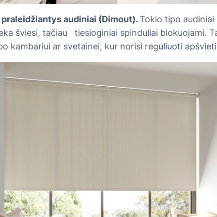
 praleidžiantys audiniai (Dimout).
Tokio tipo audiniai
ieka šviesi, tačiau tiesioginiai spinduliai blokuojami. T
 kambariui ar svetainei, kur norisi reguliuoti apšvieti