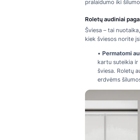
pralaidumo iki šilumo
Roletų audiniai paga
Šviesa – tai nuotaika
kiek šviesos norite įs
•
Permatomi audi
kartu suteikia i
šviesa. Roletų au
erdvėms šilumos