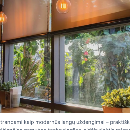
 atrandami kaip modernūs langų uždengimai – praktiški