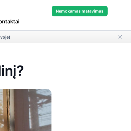
Nemokamas matavimas
ontaktai
uvoje)
inį?