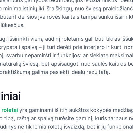
ulėjančios gamybos technologijos leidžia rinktis roletų 
minimalistinių iki išraiškingų, nuo šviesą praleidžiančių
būtent dėl šios įvairovės kartais tampa sunku išsirinkt
 lūkesčius.
g, išsirinkti vieną audinį roletams gali būti tikras iššū
psta į spalvą – ji turi derėti prie interjero ir kurti no
nį, svarbu nepamiršti ir funkcijos: ar siekiate maksimal
 natūralią šviesą, bet apsisaugoti nuo saulės kaitros b
 praktiškumą galima pasiekti idealų rezultatą.
iniai
A
roletai
yra gaminami iš itin aukštos kokybės medžiag
io tipą, raštą ar spalvą turėsite gaminį, kuris tarnaus 
dinys ne tik lemia roletų išvaizdą, bet ir jų funkcion