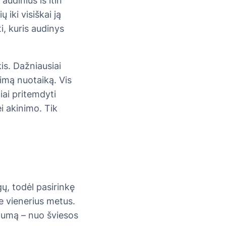
audinius iš itin
 iki visiškai ją
i, kuris audinys
kis. Dažniausiai
rimą nuotaiką. Vis
iai pritemdyti
ei akinimo. Tik
ų, todėl pasirinkę
ne vienerius metus.
alumą – nuo šviesos