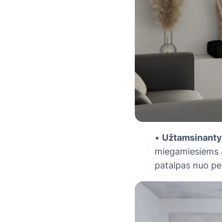
•
Užtamsinantys
miegamiesiems ar
patalpas nuo pe