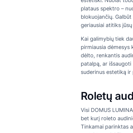
estetiški. Nuolat tob
plataus spektro – nuo 
blokuojančių. Galbūt 
geriausiai atitiks jūsų
Kai galimybių tiek dau
pirmiausia dėmesys kry
dėlto, renkantis audi
patalpą, ar išsaugoti
suderinus estetiką ir
Roletų aud
Visi DOMUS LUMIN
bet kurį roleto audin
Tinkamai parinktas au