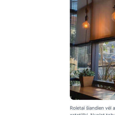
Roletai šiandien vėl