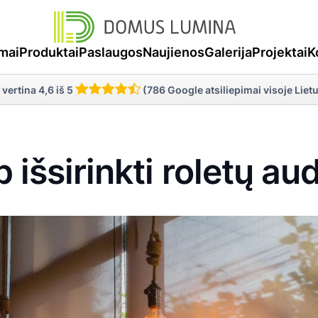
mai
Produktai
Paslaugos
Naujienos
Galerija
Projektai
K
 vertina 4,6 iš 5
(786 Google atsiliepimai visoje Liet
p išsirinkti roletų aud