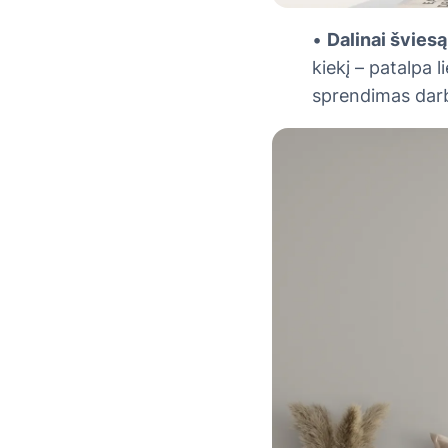
•
Dalinai šviesą
kiekį – patalpa l
sprendimas darbo