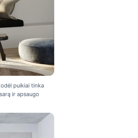
todėl puikiai tinka
asarą ir apsaugo