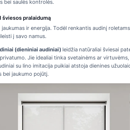
s bei saulės kontrolės.
l šviesos pralaidumą
, jaukumas ir energija. Todėl renkantis audinį roletams
ileisti į savo namus.
niai (dieniniai audiniai)
leidžia
natūraliai šviesai pat
r privatumo. Jie idealiai tinka svetainėms ar virtuvėms,
diniai su lino imitacija puikiai atstoja dienines užuolaid
 bei jaukumo pojūtį.