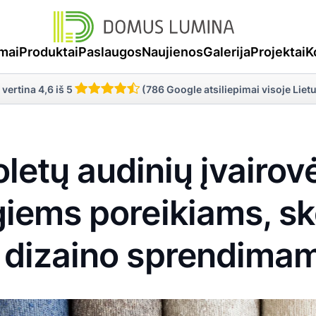
mai
Produktai
Paslaugos
Naujienos
Galerija
Projektai
K
 vertina 4,6 iš 5
(786 Google atsiliepimai visoje Liet
letų audinių įvairov
ngiems poreikiams, s
r dizaino sprendima