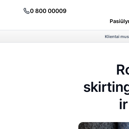
0 800 00009
Pasiūly
Klientai mus
Ro
skirti
i