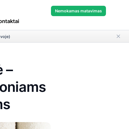
Nemokamas matavimas
ontaktai
uvoje)
ė –
koniams
ms