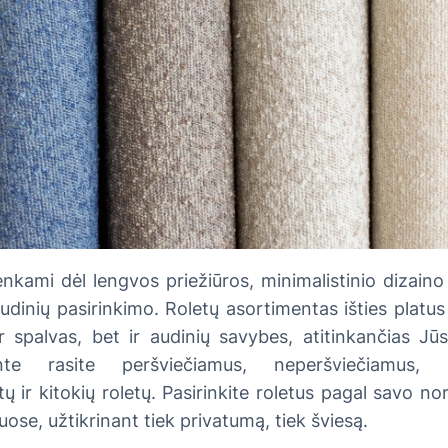
enkami dėl lengvos priežiūros, minimalistinio dizain
audinių pasirinkimo. Roletų asortimentas išties platus 
r spalvas, bet ir audinių savybes, atitinkančias J
te rasite peršviečiamus, neperšviečiamus, bli
ų ir kitokių roletų. Pasirinkite roletus pagal savo nor
se, užtikrinant tiek privatumą, tiek šviesą.