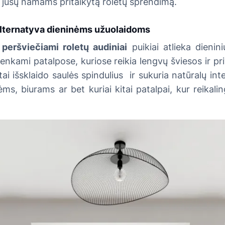
 jūsų namams pritaikytą roletų sprendimą.
lternatyva
dieninėms užuolaidoms
peršviečiami roletų audiniai
puikiai atlieka dienini
renkami patalpose, kuriose reikia lengvų šviesos ir p
ai išsklaido saulės spindulius ir sukuria natūralų inter
ėms, biurams ar bet kuriai kitai patalpai, kur reikali