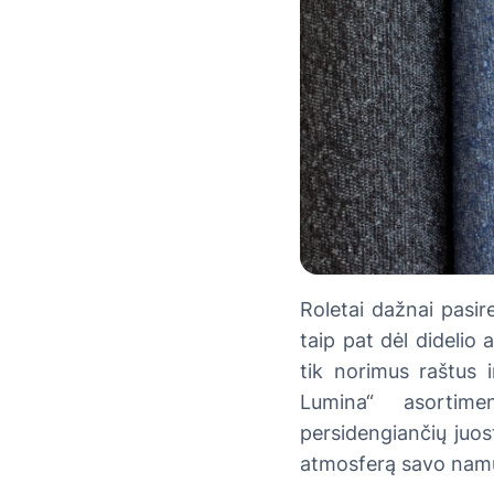
Roletai dažnai pasir
taip pat dėl didelio 
tik norimus raštus i
Lumina“ asortimen
persidengiančių juost
atmosferą savo namuo