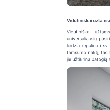
Vidutiniškai užtamsi
Vidutiniškai užta
universaliausių pasi
leidžia reguliuoti šv
tamsumo naktį, tačia
jie užtikrina patogią 