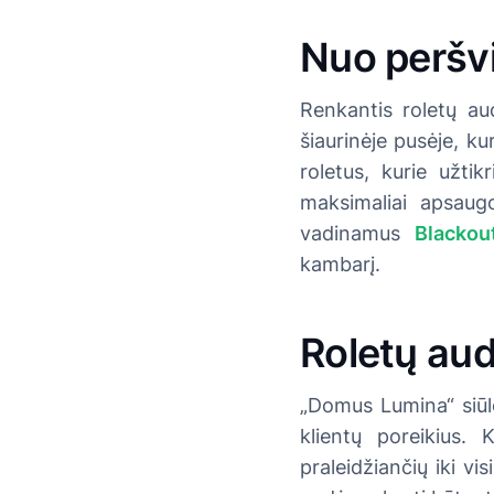
Nuo peršvi
Renkantis roletų aud
šiaurinėje pusėje, kur
roletus, kurie užti
maksimaliai apsaugo
vadinamus
Blackou
kambarį.
Roletų aud
„Domus Lumina“ siūlo 
klientų poreikius.
praleidžiančių iki vi