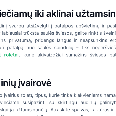
ečiamų iki aklinai užtamsi
inį svarbu atsižvelgti į patalpos apšvietimą ir pask
 labiausiai trūksta saulės šviesos, galite rinktis šveln
krins privatumą, pridengs langus ir neapsunkins er
ti patalpą nuo saulės spindulių – tiks neperšvieč
t roletai
, kurie akivaizdžiai sumažins šviesos pa
inių įvairovė
įvairius roletų tipus, kurie tinka kiekvieniems namam
 Kviečiame susipažinti su skirtingų audinių galim
siškai ją užtamsinančių. Atraskite spalvas, faktūras i