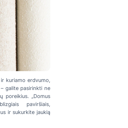
o ir kuriamo erdvumo,
– galite pasirinkti ne
ūsų poreikius. „Domus
zgiais paviršiais,
us ir sukurkite jaukią