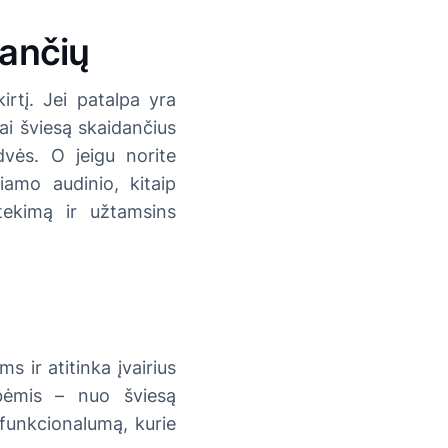
nančių
irtį. Jei patalpa yra
iai šviesą skaidančius
dvės. O jeigu norite
iamo audinio, kitaip
tekimą ir užtamsins
s ir atitinka įvairius
ybėmis – nuo šviesą
r funkcionalumą, kurie