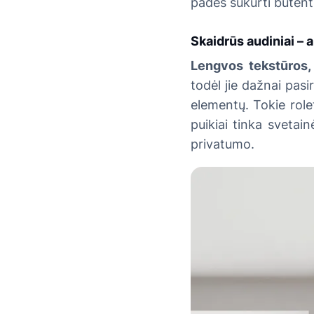
padės sukurti būtent
Skaidrūs audiniai –
a
Lengvos tekstūros, 
todėl jie dažnai pasi
elementų. Tokie rolet
puikiai tinka svetain
privatumo.