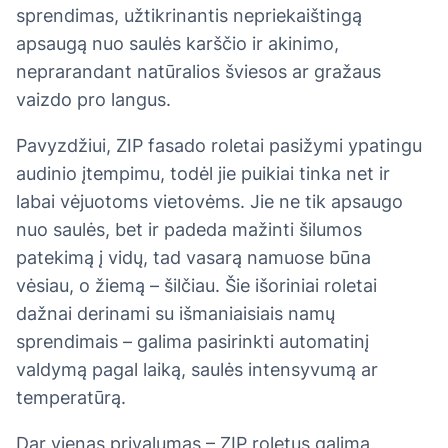
sprendimas, užtikrinantis nepriekaištingą
apsaugą nuo saulės karščio ir akinimo,
neprarandant natūralios šviesos ar gražaus
vaizdo pro langus.
Pavyzdžiui, ZIP fasado roletai pasižymi ypatingu
audinio įtempimu, todėl jie puikiai tinka net ir
labai vėjuotoms vietovėms. Jie ne tik apsaugo
nuo saulės, bet ir padeda mažinti šilumos
patekimą į vidų, tad vasarą namuose būna
vėsiau, o žiemą – šilčiau. Šie išoriniai roletai
dažnai derinami su išmaniaisiais namų
sprendimais – galima pasirinkti automatinį
valdymą pagal laiką, saulės intensyvumą ar
temperatūrą.
Dar vienas privalumas – ZIP roletus galima