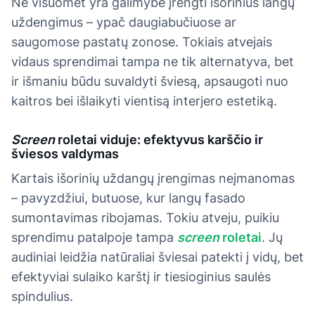
Ne visuomet yra galimybė įrengti išorinius langų
uždengimus – ypač daugiabučiuose ar
saugomose pastatų zonose. Tokiais atvejais
vidaus sprendimai tampa ne tik alternatyva, bet
ir išmaniu būdu suvaldyti šviesą, apsaugoti nuo
kaitros bei išlaikyti vientisą interjero estetiką.
Screen
roletai viduje: efektyvus karščio ir
šviesos valdymas
Kartais išorinių uždangų įrengimas neįmanomas
– pavyzdžiui, butuose, kur langų fasado
sumontavimas ribojamas. Tokiu atveju, puikiu
sprendimu patalpoje tampa
screen
roletai
. Jų
audiniai leidžia natūraliai šviesai patekti į vidų, bet
efektyviai sulaiko karštį ir tiesioginius saulės
spindulius.