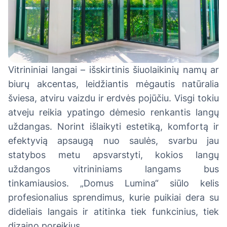
Vitrininiai langai – išskirtinis šiuolaikinių namų ar
biurų akcentas, leidžiantis mėgautis natūralia
šviesa, atviru vaizdu ir erdvės pojūčiu. Visgi tokiu
atveju reikia ypatingo dėmesio renkantis langų
uždangas. Norint išlaikyti estetiką, komfortą ir
efektyvią apsaugą nuo saulės, svarbu jau
statybos metu apsvarstyti, kokios langų
uždangos vitrininiams langams bus
tinkamiausios. „Domus Lumina“ siūlo kelis
profesionalius sprendimus, kurie puikiai dera su
dideliais langais ir atitinka tiek funkcinius, tiek
dizaino poreikius.