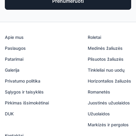
Prenumeruoti
Apie mus
Roletai
Paslaugos
Medinės žaliuzės
Patarimai
Plisuotos žaliuzės
Galerija
Tinkleliai nuo uodų
Privatumo politika
Horizontalios žaliuzės
Sąlygos ir taisyklės
Romanetės
Pirkimas išsimokėtinai
Juostinės užuolaidos
DUK
Užuolaidos
Markizės ir pergolos
Kontaktai