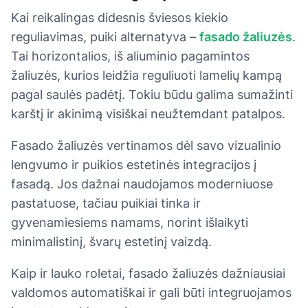
Kai reikalingas didesnis šviesos kiekio
reguliavimas, puiki alternatyva –
fasado žaliuzės
.
Tai horizontalios, iš aliuminio pagamintos
žaliuzės, kurios leidžia reguliuoti lamelių kampą
pagal saulės padėtį. Tokiu būdu galima sumažinti
karštį ir akinimą visiškai neužtemdant patalpos.
Fasado žaliuzės vertinamos dėl savo vizualinio
lengvumo ir puikios estetinės integracijos į
fasadą. Jos dažnai naudojamos moderniuose
pastatuose, tačiau puikiai tinka ir
gyvenamiesiems namams, norint išlaikyti
minimalistinį, švarų estetinį vaizdą.
Kaip ir lauko roletai, fasado žaliuzės dažniausiai
valdomos automatiškai ir gali būti integruojamos