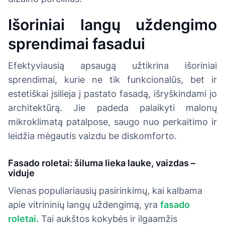
Išoriniai langų uždengimo
sprendimai fasadui
Efektyviausią apsaugą užtikrina išoriniai
sprendimai, kurie ne tik funkcionalūs, bet ir
estetiškai įsilieja į pastato fasadą, išryškindami jo
architektūrą. Jie padeda palaikyti malonų
mikroklimatą patalpose, saugo nuo perkaitimo ir
leidžia mėgautis vaizdu be diskomforto.
Fasado roletai: šiluma lieka lauke, vaizdas –
viduje
Vienas populiariausių pasirinkimų, kai kalbama
apie vitrininių langų uždengimą, yra
fasado
roletai.
Tai aukštos kokybės ir ilgaamžis