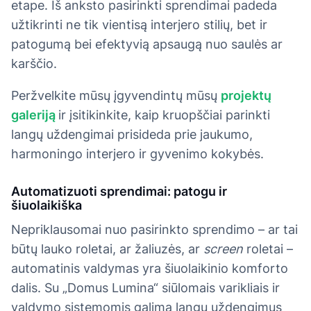
etape. Iš anksto pasirinkti sprendimai padeda
užtikrinti ne tik vientisą interjero stilių, bet ir
patogumą bei efektyvią apsaugą nuo saulės ar
karščio.
Peržvelkite mūsų įgyvendintų mūsų
projektų
galeriją
ir įsitikinkite, kaip kruopščiai parinkti
langų uždengimai prisideda prie jaukumo,
harmoningo interjero ir gyvenimo kokybės.
Automatizuoti sprendimai: patogu ir
šiuolaikiška
Nepriklausomai nuo pasirinkto sprendimo – ar tai
būtų lauko roletai, ar žaliuzės, ar
screen
roletai –
automatinis valdymas yra šiuolaikinio komforto
dalis. Su „Domus Lumina“ siūlomais varikliais ir
valdymo sistemomis galima langų uždengimus