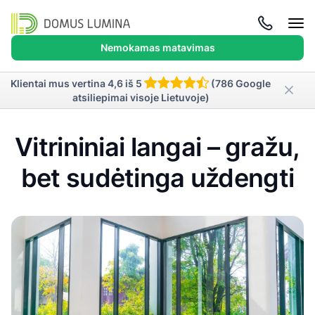
Atida
meni
Nemokamas matavimas
Klientai mus vertina 4,6 iš 5
(786 Google
atsiliepimai visoje Lietuvoje)
Vitrininiai langai – gražu,
bet sudėtinga uždengti