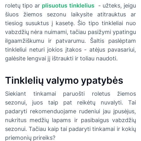
roletų tipo ar
plisuotus tinklelius
- užteks, jeigu
šiuos žiemos sezonu laikysite atitrauktus ar
tiesiog susuktus į kasetę. Šio tipo tinkleliai nuo
vabzdžių nėra nuimami, tačiau pasižymi ypatingu
ilgaamžiškumu ir patvarumu. Šaltis paslėptam
tinkleliui neturi jokios įtakos - atėjus pavasariui,
galėsite lengvai jį ištraukti ir toliau naudoti.
Tinklelių valymo ypatybės
Siekiant tinkamai paruošti roletus žiemos
sezonui, juos taip pat reikėtų nuvalyti. Tai
padaryti rekomenduojame rudeniui jau įpusėjus,
nukritus medžių lapams ir pasibaigus vabzdžių
sezonui. Tačiau kaip tai padaryti tinkamai ir kokių
priemonių prireiks?