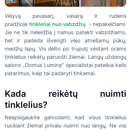
Vėlyvą pavasarį, vasarą ir rudens
pradžioje
tinkleliai nuo vabzdžių
- nepakeičiami.
Jie ne tik neleidžia į namus patekti vabzdžiams,
bet ir padeda išvengti vėjo atnešamų pūkų,
medžių lapų. Vis dėlto po truputį vėstant orams
tinklelius reikėtų paruošti žiemai. Langų uždangų
salono „Domus Lumina" specialistai pateikia kelis
patarimus, kaip tai padaryti tinkamai.
Kada reikėtų nuimti
tinklelius?
Neapsigaukite galvodami, kad visus tinklelius
ruošiant žiemai privalu nuimti nuo langų. Ne visi