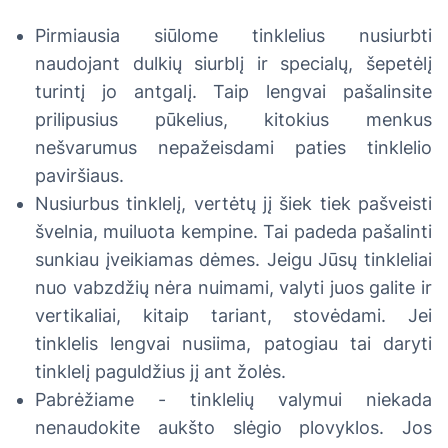
Pirmiausia siūlome tinklelius nusiurbti
naudojant dulkių siurblį ir specialų, šepetėlį
turintį jo antgalį. Taip lengvai pašalinsite
prilipusius pūkelius, kitokius menkus
nešvarumus nepažeisdami paties tinklelio
paviršiaus.
Nusiurbus tinklelį, vertėtų jį šiek tiek pašveisti
švelnia, muiluota kempine. Tai padeda pašalinti
sunkiau įveikiamas dėmes. Jeigu Jūsų tinkleliai
nuo vabzdžių nėra nuimami, valyti juos galite ir
vertikaliai, kitaip tariant, stovėdami. Jei
tinklelis lengvai nusiima, patogiau tai daryti
tinklelį paguldžius jį ant žolės.
Pabrėžiame - tinklelių valymui niekada
nenaudokite aukšto slėgio plovyklos. Jos