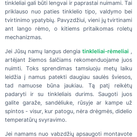
tinkleliai gali būti lengvai ir paprastai nuimami. Tai
priklauso nuo paties tinklelio tipo, valdymo bei
tvirtinimo ypatybių. Pavyzdžiui, vieni jų tvirtinami
ant lango rėmo, o kitiems pritaikomas roletų
mechanizmas.
Jei Jūsų namų langus dengia
tinkleliai-rėmeliai
,
artėjant žiemos šalčiams rekomenduojame juos
nuimti. Toks sprendimas tamsiuoju metų laiku
leidžia į namus patekti daugiau saulės šviesos,
tad namuose būna jaukiau. Tą patį reikėtų
padaryti ir su tinkleliais durims. Saugoti juos
galite garaže, sandėliuke, rūsyje ar kampe už
spintos - visur, kur patogu, nėra drėgmės, didelio
temperatūrų svyravimo.
Jei namams nuo vabzdžių apsaugoti montavote