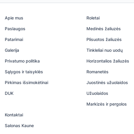
Apie mus
Roletai
Paslaugos
Medinės žaliuzės
Patarimai
Plisuotos žaliuzės
Galerija
Tinkleliai nuo uodų
Privatumo politika
Horizontalios žaliuzės
Sąlygos ir taisyklės
Romanetės
Pirkimas išsimokėtinai
Juostinės užuolaidos
DUK
Užuolaidos
Markizės ir pergolos
Kontaktai
Salonas Kaune