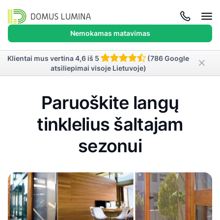
Atida
meni
Nemokamas matavimas
Klientai mus vertina 4,6 iš 5
(786 Google
atsiliepimai visoje Lietuvoje)
Paruoškite langų
tinklelius šaltajam
sezonui