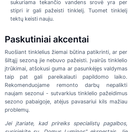
sukuriama tekančio vandens srovė yra per
stipri ir gali pažeisti tinklelį. Tuomet tinklelį
tektų keisti nauju.
Paskutiniai akcentai
Ruošiant tinklelius žiemai būtina patikrinti, ar per
šiltąjį sezoną jie nebuvo pažeisti. Įvairūs tinklelio
įtrūkimai, atšokusi guma ar pasunkėjęs valdymas
taip pat gali pareikalauti papildomo laiko.
Rekomenduojame remonto darbų nepalikti
naujam sezonui - sutvarkius tinklelio pažeidimus
sezono pabaigoje, atėjus pavasariui kils mažiau
problemų.
Jei įtariate, kad prireiks specialistų pagalbos,
susisiekite su „Domus Luminos" ekspertais. Jie