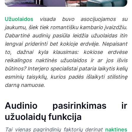
Užuolaidos
visada buvo asocijuojamos su
jaukumu, šiek tiek romantišku kambario įvaizdžiu.
Dabartinė audinių pasiūla leidžia užuolaidas itin
lengvai priderinti bet kokioje erdvėje. Nepaisant
to, dažnai kyla klausimas: kokiose erdvėse
reikalingos naktinės užuolaidos ir ar jos išvis
būtinos? Interjero specialistai pataria laikytis kelių
esminių taisyklių, kurios padės išlaikyti stilistinę
darną namuose.
Audinio pasirinkimas ir
užuolaidų funkcija
Tai vienas pagrindinių faktorių derinat
naktines