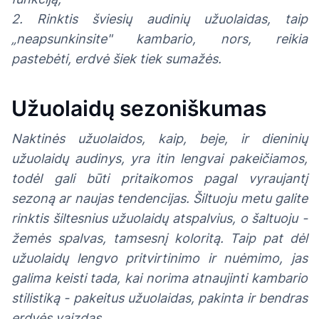
2. Rinktis šviesių audinių užuolaidas, taip
„neapsunkinsite" kambario, nors, reikia
pastebėti, erdvė šiek tiek sumažės.
Užuolaidų sezoniškumas
Naktinės užuolaidos, kaip, beje, ir dieninių
užuolaidų audinys, yra itin lengvai pakeičiamos,
todėl gali būti pritaikomos pagal vyraujantį
sezoną ar naujas tendencijas. Šiltuoju metu galite
rinktis šiltesnius užuolaidų atspalvius, o šaltuoju -
žemės spalvas, tamsesnį koloritą. Taip pat dėl
užuolaidų lengvo pritvirtinimo ir nuėmimo, jas
galima keisti tada, kai norima atnaujinti kambario
stilistiką - pakeitus užuolaidas, pakinta ir bendras
erdvės vaizdas.