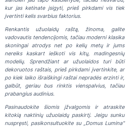
kur jas ketinate įsigyti, prieš pirkdami vis tiek
įvertinti kelis svarbius faktorius.
Renkantis užuolaidų raštą, žinoma, galite
vadovautis tendencijomis, tačiau moderni klasika
skoningai atrodys net po kelių metų ir jums
nereiks kaskart ieškoti vis kitų, madingesnių
modelių. Sprendžiant ar užuolaidos turi būti
dekoruotos raštais, prieš pirkdami įvertinkite, ar
po kiek laiko išraiškingi raštai nepradės erzinti ir,
galbūt, geriau bus rinktis vienspalvius, tačiau
prabangius audinius.
Pasinaudokite šiomis įžvalgomis ir atraskite
kitokią naktinių užuolaidų paskirtį. Jeigu sunku
nuspręsti, pasikonsultuokite su „Domus Lumina"