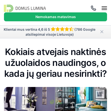
Atida
meni
Nemokamas matavimas
Klientai mus vertina 4,6 iš 5
(786 Google
atsiliepimai visoje Lietuvoje)
Kokiais atvejais naktinės
užuolaidos naudingos, o
kada jų geriau nesirinkti?