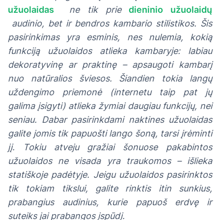
užuolaidas
ne tik prie
dieninio užuolaidų
audinio, bet ir bendros kambario stilistikos. Šis
pasirinkimas yra esminis, nes nulemia, kokią
funkciją užuolaidos atlieka kambaryje: labiau
dekoratyvinę ar praktinę – apsaugoti kambarį
nuo natūralios šviesos. Šiandien tokia langų
uždengimo priemonė (internetu taip pat jų
galima įsigyti) atlieka žymiai daugiau funkcijų, nei
seniau. Dabar pasirinkdami naktines užuolaidas
galite jomis tik papuošti lango šoną, tarsi įrėminti
jį. Tokiu atveju gražiai šonuose pakabintos
užuolaidos ne visada yra traukomos – išlieka
statiškoje padėtyje. Jeigu užuolaidos pasirinktos
tik tokiam tikslui, galite rinktis itin sunkius,
prabangius audinius, kurie papuoš erdvę ir
suteiks jai prabangos įspūdį.