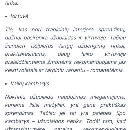
tinka.
Virtuvė
Tie, kas nori tradicinių interjero sprendimų,
dažnai pasirenka užuolaidas ir virtuvėje. Tačiau
šiandien išsiplėtus langų uždengimų rinkai,
praktiškesniems, daug laiko virtuvėje
praleidžiantiems žmonėms rekomenduojama jas
keisti roletais ar tarpiniu variantu - romanetėmis.
Vaikų kambarys
Naktinių užuolaidų naudojimas miegamajame,
kuriame ilsisi mažyliai, yra gana praktiškas
sprendimas. Tačiau jei tai yra palėpės tipo
kambarys – užuolaidos netiks. Todėl tam, kad
užtamsintumėte patalpą, rekomenduojame