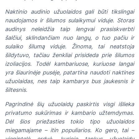
Naktinio audinio užuolaidos gali būti tikslingai
naudojamos ir šilumos sulaikymui viduje. Storas
audinys neleidžia taip lengvai prasiskverbti
šalčiui, sklindančiam nuo langų, o tuo pačiu ir
sulaiko šilumą viduje. Žinoma, tai neatstoja
šildytuvo, tačiau ženkliai prisideda prie šilumos
izoliacijos. Todėl kambariuose, kuriuose langai
yra šiaurinėje pusėje, patartina naudoti naktines
užuolaidas, nes taip kambarys bus jaukesnis ir
šiltesnis.
Pagrindinė šių užuolaidų paskirtis visgi išlieka
privatumo sukūrimas ir kambario užtemdymas.
Dėl šios priežasties tokio tipo užuolaidos
miegamajame – itin populiarios. Ko gero, tai –
vienintelė erdvė, kurioje tankus užuolaidų