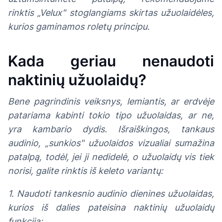
rinktis „Velux" stoglangiams skirtas užuolaidėles,
kurios gaminamos roletų principu.
Kada geriau nenaudoti
naktinių užuolaidų?
Bene pagrindinis veiksnys, lemiantis, ar erdvėje
patariama kabinti tokio tipo užuolaidas, ar ne,
yra kambario dydis. Išraiškingos, tankaus
audinio, „sunkios" užuolaidos vizualiai sumažina
patalpą, todėl, jei ji nedidelė, o užuolaidų vis tiek
norisi, galite rinktis iš keleto variantų:
1. Naudoti tankesnio audinio dienines užuolaidas,
kurios iš dalies pateisina naktinių užuolaidų
funkciją;