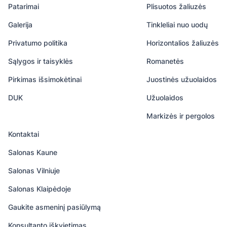
Patarimai
Plisuotos žaliuzės
Galerija
Tinkleliai nuo uodų
Privatumo politika
Horizontalios žaliuzės
Sąlygos ir taisyklės
Romanetės
Pirkimas išsimokėtinai
Juostinės užuolaidos
DUK
Užuolaidos
Markizės ir pergolos
Kontaktai
Salonas Kaune
Salonas Vilniuje
Salonas Klaipėdoje
Gaukite asmeninį pasiūlymą
Konsultanto iškvietimas