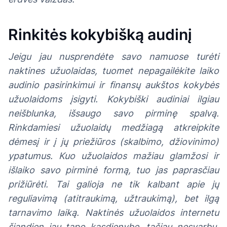
Rinkitės kokybišką audinį
Jeigu jau nusprendėte savo namuose turėti
naktines užuolaidas, tuomet nepagailėkite laiko
audinio pasirinkimui ir finansų aukštos kokybės
užuolaidoms įsigyti. Kokybiški audiniai ilgiau
neišblunka, išsaugo savo pirminę spalvą.
Rinkdamiesi užuolaidų medžiagą atkreipkite
dėmesį ir į jų priežiūros (skalbimo, džiovinimo)
ypatumus. Kuo užuolaidos mažiau glamžosi ir
išlaiko savo pirminė formą, tuo jas paprasčiau
prižiūrėti. Tai galioja ne tik kalbant apie jų
reguliavimą (atitraukimą, užtraukimą), bet ilgą
tarnavimo laiką. Naktinės užuolaidos internetu
šiandien jau tapo kasdienybe, tačiau nesvarbu,