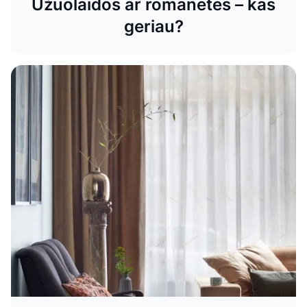
Užuolaidos ar romanetės – kas
geriau?