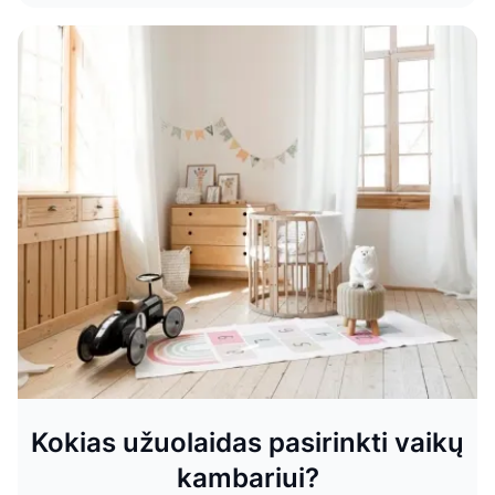
Užuolaidų priežiūra: klaidos galinčios
negrįžtamai sugadinti audinį
Sužinokite, kaip lengvai prižiūrėti užuolaidas – DOMUS
LUMINA specialistų patarimai padės išlaikyti jų spalvą,
formą ir grožį ilgiau.
Kokias užuolaidas pasirinkti vaikų
kambariui?