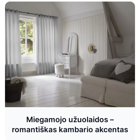
Kokias užuolaidas pasirinkti vaikų
kambariui?
Kaip išsirinkti užuolaidas vaikų kambariui? Patarimai dėl
audinių, spalvų, ilgio ir saugumo – praktiški sprendimai
jaukiam ir žaismingam interjerui.
Miegamojo užuolaidos –
romantiškas kambario akcentas