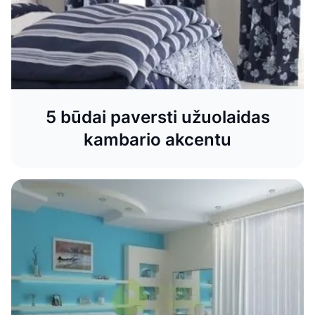
5 būdai paversti užuolaidas
kambario akcentu