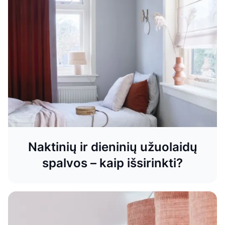
Naktinių ir dieninių užuolaidų
spalvos – kaip išsirinkti?
Kaitrią vasaros saulę padės suvaldyti
„Blackout“ naktinės užuolaidos
Ieškote būdo, kaip namuose išlaikyti vėsą vasarą, užtikrinti