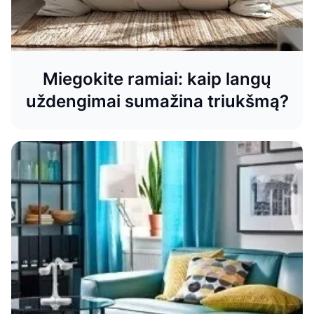
Miegokite ramiai: kaip langų
uždengimai sumažina triukšmą?