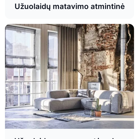
Užuolaidų matavimo atmintinė
Renkamės naktines užuolaidas
Sužinokite, kaip pasirinkti naktines užuolaidas, kad jos
suteiktų jūsų namams stilingą, jaukią ir funkcionalią
aplinką. DOMUS LUMINA pataria dėl audinių, spalvų ir
derinimo.