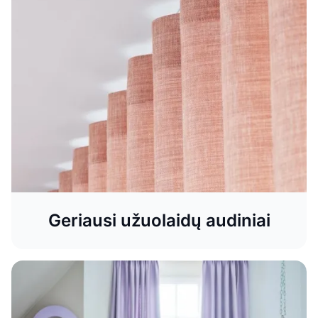
kokybišką miegą ir privatumą? „Domus Lumina“ Blackout
naktinės užuolaidos – tai stilingas, energiją taupantis ir
funkcionalus sprendimas kiekvieniems namams.
Geriausi užuolaidų audiniai