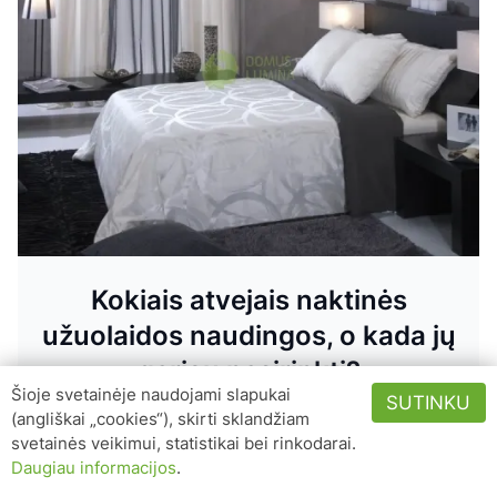
Kokiais atvejais naktinės
užuolaidos naudingos, o kada jų
geriau nesirinkti?
Šioje svetainėje naudojami slapukai
SUTINKU
(angliškai „cookies“), skirti sklandžiam
svetainės veikimui, statistikai bei rinkodarai.
Daugiau informacijos
.