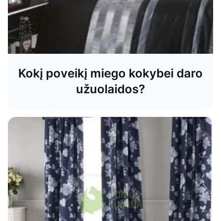
Kokį poveikį miego kokybei daro
užuolaidos?