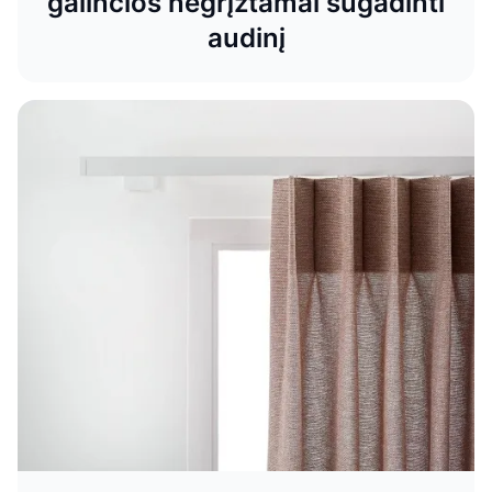
galinčios negrįžtamai sugadinti
audinį
Užuolaidos ar romanetės – kas geriau?
Rinkitės tinkamiausias užuolaidas ar romanetes savo
namams. DOMUS LUMINA specialistai patars, išmatuos
langus ir padės pasirinkti stilingus sprendimus.