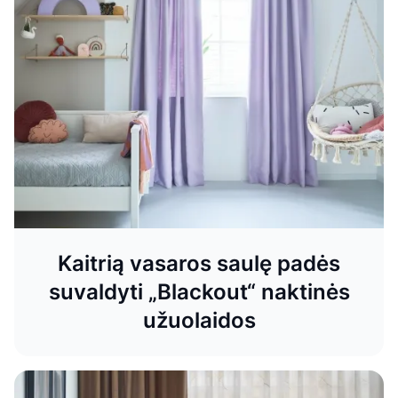
Prie ko derinti užuolaidas: išsamus
gidas
Sužinokite, kaip derinti dienines ir naktines užuolaidas.
Praktiniai patarimai dėl spalvų, audinių ir automatinių
sprendimų. Gaukite DOMUS LUMINA konsultaciją
namuose.
Kaitrią vasaros saulę padės
suvaldyti „Blackout“ naktinės
užuolaidos