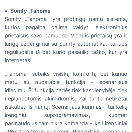
Somfy „Tahoma"
Somfy „Tahoma" yra protingų namų sistema,
kurios pagalba galima valdyti elektroninius
prietaisus savo namuose. Vieni iš prietaisų yra ir
langų uždengimai su Somfy automatika, kuriuos
reguliuosite iš bet kurio pasaulio taško, kur yra
internetas!
„Tahoma" suteiks visišką komfortą bet kuriuo
metu su nuostabia funkcija - scenarijaus
įdiegimu. Ši funkcija padės tiek kasdienybėje, tiek
neplanuotomis akimirkomis, kai turite netikėtai
išskubėti iš namų. Scenarijaus kūrimas - tai kelių
įrenginių suprogramavimas, kuomet
pasinaudojus tam tikra komanda - keli įrenginiai
atliks tam tikrus veiksmus. Pavyzdžiui, scenarijus