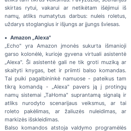
skirtas rytui, vakarui ar netikėtam išėjimui iš
namų, atliks numatytus darbus: nuleis roletus,
uždarys stoglangius ir išjungs ar įjungs šviesas.
Amazon „Alexa"
„Echo" yra Amazon įmonės sukurta išmanioji
garso kolonėlė, kurioje gyvena virtuali asistentė
„Alexa". Ši asistentė gali ne tik groti muziką ar
skaityti knygas, bet ir priimti balso komandas.
Tai puiki pagalbininkė namuose - pateikus tam
tikrą komandą - „Alexa" pavers ją į protingų
namų sistemai „TaHoma" suprantamą signalą ir
atliks nurodyto scenarijaus veiksmus, ar tai
roleto pakėlimas, ar žaliuzės nuleidimas, ar
markizės išskleidimas.
Balso komandos atstoja valdymo programėlės