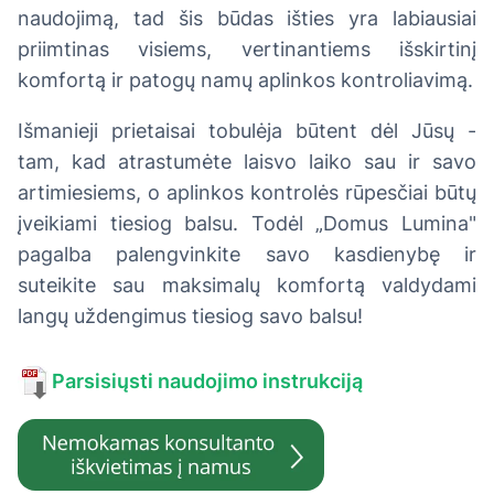
naudojimą, tad šis būdas išties yra labiausiai
priimtinas visiems, vertinantiems išskirtinį
komfortą ir patogų namų aplinkos kontroliavimą.
Išmanieji prietaisai tobulėja būtent dėl Jūsų -
tam, kad atrastumėte laisvo laiko sau ir savo
artimiesiems, o aplinkos kontrolės rūpesčiai būtų
įveikiami tiesiog balsu. Todėl „Domus Lumina"
pagalba palengvinkite savo kasdienybę ir
suteikite sau maksimalų komfortą valdydami
langų uždengimus tiesiog savo balsu!
Parsisiųsti naudojimo instrukciją