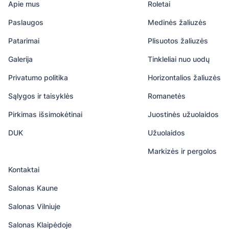
Apie mus
Roletai
Paslaugos
Medinės žaliuzės
Patarimai
Plisuotos žaliuzės
Galerija
Tinkleliai nuo uodų
Privatumo politika
Horizontalios žaliuzės
Sąlygos ir taisyklės
Romanetės
Pirkimas išsimokėtinai
Juostinės užuolaidos
DUK
Užuolaidos
Markizės ir pergolos
Kontaktai
Salonas Kaune
Salonas Vilniuje
Salonas Klaipėdoje