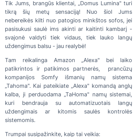
Tik Jums, brangūs klientai, „Domus Lumina" turi
tikrą šių metų sensaciją! Nuo šiol Jums
nebereikės kilti nuo patogios minkštos sofos, jei
pasisukusi saulė ims akinti ar kaitinti kambarį -
svajonė valdyti tiek vidaus, tiek lauko langų
uždengimus balsu - jau realybė!
Tam reikalinga Amazon „Alexa" bei laiko
patikrintos ir patikimos partnerės, prancūzų
kompanijos Somfy išmanių namų sistema
„Tahoma". Kai pateikiate „Alexa" komandą anglų
kalba, ji perduodama „TaHoma" namų sistemai,
kuri bendrauja su automatizuotais langų
uždengimais ar kitomis saulės kontrolės
sistemomis.
Trumpai susipažinkite, kaip tai veikia: