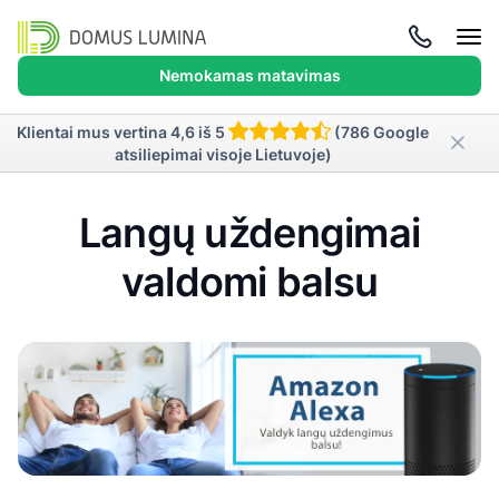
Atida
meni
Nemokamas matavimas
Klientai mus vertina 4,6 iš 5
(786 Google
atsiliepimai visoje Lietuvoje)
Langų uždengimai
valdomi balsu