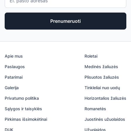
Prenumeruoti
Apie mus
Roletai
Paslaugos
Medinės žaliuzės
Patarimai
Plisuotos žaliuzės
Galerija
Tinkleliai nuo uodų
Privatumo politika
Horizontalios žaliuzės
Sąlygos ir taisyklės
Romanetės
Pirkimas išsimokėtinai
Juostinės užuolaidos
DUK
Užuolaidos