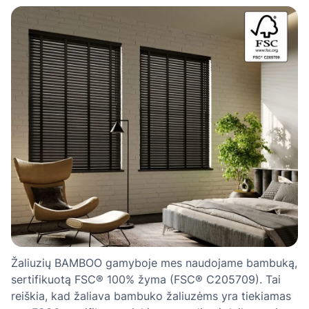
Žaliuzių BAMBOO gamyboje mes naudojame bambuką,
sertifikuotą FSC® 100% žyma (FSC® C205709). Tai
reiškia, kad žaliava bambuko žaliuzėms yra tiekiamas