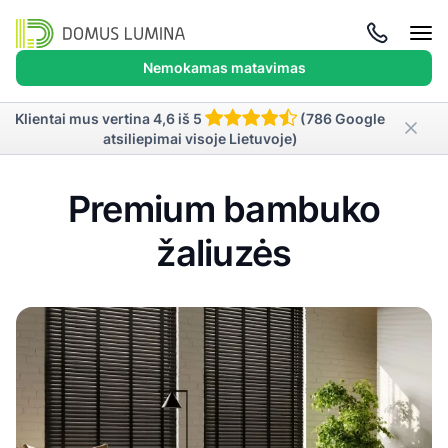
Atida
meni
Nemokamas matavimas
Klientai mus vertina 4,6 iš 5
(786 Google
atsiliepimai visoje Lietuvoje)
Premium bambuko
žaliuzės