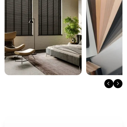
langų tipo ir asmeninių poreikių – jas galima
tvirtinti tiek nišoje, tiek ant sienos, tiek ant lango
rėmo (25 mm pločio lamelių žaliuzės su ISO
sistema). Be to, turime ir naujieną – žaliuzes be
gręžimo. Bet kuriuo iš šių atvejų profesionalus
montavimas užtikrins ne tik estetišką vaizdą, bet
ir langų uždangų ilgaamžiškumą bei sklandų
valdymą. Renkantis bambuko žaliuzes, verta
pasitikėti „Domus Lumina“ specialistais, kurie
pasirūpins visais etapais, – nuo tikslių matavimų iki
profesionalaus sumontavimo.