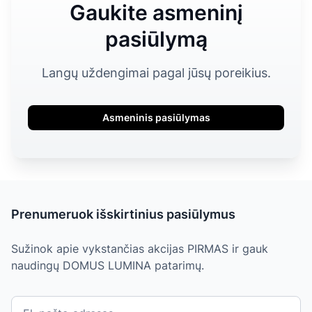
Gaukite asmeninį
pasiūlymą
Langų uždengimai pagal jūsų poreikius.
Asmeninis pasiūlymas
Prenumeruok išskirtinius pasiūlymus
Sužinok apie vykstančias akcijas PIRMAS ir gauk
naudingų DOMUS LUMINA patarimų.