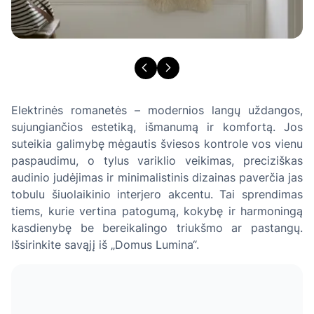
Elektrinės romanetės – modernios langų uždangos,
sujungiančios estetiką, išmanumą ir komfortą. Jos
suteikia galimybę mėgautis šviesos kontrole vos vienu
paspaudimu, o tylus variklio veikimas, preciziškas
audinio judėjimas ir minimalistinis dizainas paverčia jas
tobulu šiuolaikinio interjero akcentu. Tai sprendimas
tiems, kurie vertina patogumą, kokybę ir harmoningą
kasdienybę be bereikalingo triukšmo ar pastangų.
Išsirinkite savąjį iš „Domus Lumina“.