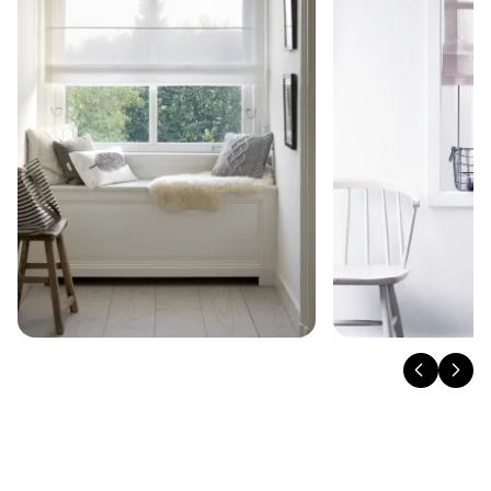
variklis bus paslėptas, taip išlaikant minimalistinį
vaizdą. Romanetės gali būti net iki 2,5 metro
aukščio ir pločio, o esant didesniems langams –
galima montuoti kelias romanetes, viena šalia
kitos.