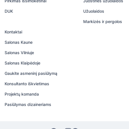
Pirkimas išsimokėtinai
Juostinės užuolaidos
DUK
Užuolaidos
Markizės ir pergolos
Kontaktai
Salonas Kaune
Salonas Vilniuje
Salonas Klaipėdoje
Gaukite asmeninį pasiūlymą
Konsultanto iškvietimas
Projektų komanda
Pasiūlymas dizaineriams