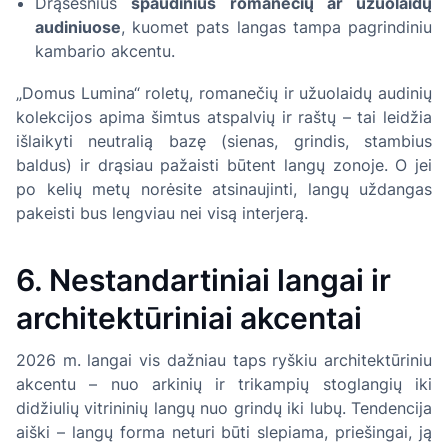
Drąsesnius
spaudinius romanečių ar užuolaidų
audiniuose
, kuomet pats langas tampa pagrindiniu
kambario akcentu.
„Domus Lumina“ roletų, romanečių ir užuolaidų audinių
kolekcijos apima šimtus atspalvių ir raštų – tai leidžia
išlaikyti neutralią bazę (sienas, grindis, stambius
baldus) ir drąsiau pažaisti būtent langų zonoje. O jei
po kelių metų norėsite atsinaujinti, langų uždangas
pakeisti bus lengviau nei visą interjerą.
6. Nestandartiniai langai ir
architektūriniai akcentai
2026 m. langai vis dažniau taps ryškiu architektūriniu
akcentu – nuo arkinių ir trikampių stoglangių iki
didžiulių vitrininių langų nuo grindų iki lubų. Tendencija
aiški – langų forma neturi būti slepiama, priešingai, ją