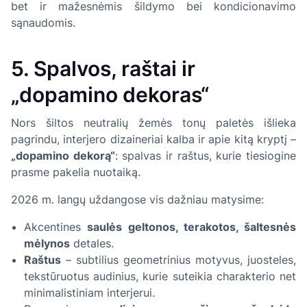
bet ir mažesnėmis šildymo bei kondicionavimo
sąnaudomis.
5. Spalvos, raštai ir
„dopamino dekoras“
Nors šiltos neutralių žemės tonų paletės išlieka
pagrindu, interjero dizaineriai kalba ir apie kitą kryptį –
„dopamino dekorą“
: spalvas ir raštus, kurie tiesiogine
prasme pakelia nuotaiką.
2026 m. langų uždangose vis dažniau matysime:
Akcentines
saulės geltonos, terakotos, šaltesnės
mėlynos
detales.
Raštus
– subtilius geometrinius motyvus, juosteles,
tekstūruotus audinius, kurie suteikia charakterio net
minimalistiniam interjerui.