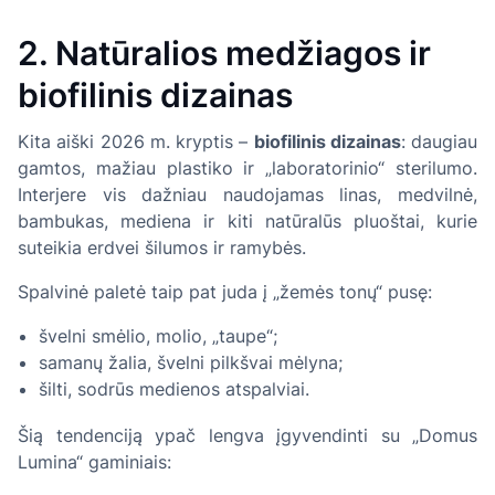
2. Natūralios medžiagos ir
biofilinis dizainas
Kita aiški 2026 m. kryptis –
biofilinis dizainas
: daugiau
gamtos, mažiau plastiko ir „laboratorinio“ sterilumo.
Interjere vis dažniau naudojamas linas, medvilnė,
bambukas, mediena ir kiti natūralūs pluoštai, kurie
suteikia erdvei šilumos ir ramybės.
Spalvinė paletė taip pat juda į „žemės tonų“ pusę:
švelni smėlio, molio, „taupe“;
samanų žalia, švelni pilkšvai mėlyna;
šilti, sodrūs medienos atspalviai.
Šią tendenciją ypač lengva įgyvendinti su „Domus
Lumina“ gaminiais: