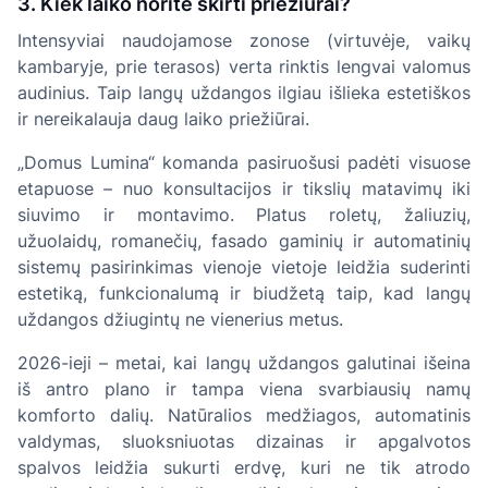
3. Kiek laiko norite skirti priežiūrai?
Intensyviai naudojamose zonose (virtuvėje, vaikų
kambaryje, prie terasos) verta rinktis lengvai valomus
audinius. Taip langų uždangos ilgiau išlieka estetiškos
ir nereikalauja daug laiko priežiūrai.
„Domus Lumina“ komanda pasiruošusi padėti visuose
etapuose – nuo konsultacijos ir tikslių matavimų iki
siuvimo ir montavimo. Platus roletų, žaliuzių,
užuolaidų, romanečių, fasado gaminių ir automatinių
sistemų pasirinkimas vienoje vietoje leidžia suderinti
estetiką, funkcionalumą ir biudžetą taip, kad langų
uždangos džiugintų ne vienerius metus.
2026-ieji – metai, kai langų uždangos galutinai išeina
iš antro plano ir tampa viena svarbiausių namų
komforto dalių. Natūralios medžiagos, automatinis
valdymas, sluoksniuotas dizainas ir apgalvotos
spalvos leidžia sukurti erdvę, kuri ne tik atrodo