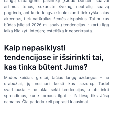
Langų uždangoms pasirinkę „Cloud Dancer“ spalvai
artimus tonus, sukursite švelnų, neutralių spalvų
pagrindą, ant kurio lengva sluoksniuoti tiek ryškesnius
akcentus, tiek natūralius žemės atspalvius. Tai puikus
būdas įsileisti 2026 m. spalvų tendencijas ir kartu ilgą
laiką išlaikyti interjerą estetišką ir neperkrautą.
Kaip nepasiklysti
tendencijose ir išsirinkti tai,
kas tinka būtent Jums?
Mados keičiasi greitai, tačiau langų uždangos – ne
drabužiai, jų nesinori keisti kas sezoną. Todėl
svarbiausia – ne aklai sekti tendencijas, o atsirinkti
sprendimus, kurie tarnaus ilgai ir iš tiesų tiks Jūsų
namams. Čia padeda keli paprasti klausimai.