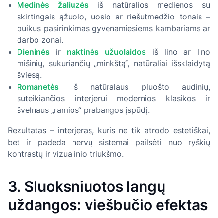
Medinės žaliuzės
iš natūralios medienos su
skirtingais ąžuolo, uosio ar riešutmedžio tonais –
puikus pasirinkimas gyvenamiesiems kambariams ar
darbo zonai.
Dieninės
ir
naktinės užuolaidos
iš lino ar lino
mišinių, sukuriančių „minkštą“, natūraliai išsklaidytą
šviesą.
Romanetės
iš natūralaus pluošto audinių,
suteikiančios interjerui modernios klasikos ir
švelnaus „ramios“ prabangos įspūdį.
Rezultatas – interjeras, kuris ne tik atrodo estetiškai,
bet ir padeda nervų sistemai pailsėti nuo ryškių
kontrastų ir vizualinio triukšmo.
3. Sluoksniuotos langų
uždangos: viešbučio efektas