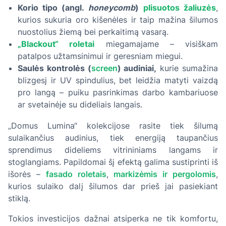
Korio tipo (angl.
honeycomb
)
plisuotos žaliuzės
,
kurios sukuria oro kišenėles ir taip mažina šilumos
nuostolius žiemą bei perkaitimą vasarą.
„Blackout“ roletai
miegamajame – visiškam
patalpos užtamsinimui ir geresniam miegui.
Saulės kontrolės (
screen
) audiniai,
kurie sumažina
blizgesį ir UV spindulius, bet leidžia matyti vaizdą
pro langą – puiku pasrinkimas darbo kambariuose
ar svetainėje su dideliais langais.
„Domus Lumina“ kolekcijose rasite tiek šilumą
sulaikančius audinius, tiek energiją taupančius
sprendimus dideliems vitrininiams langams ir
stoglangiams. Papildomai šį efektą galima sustiprinti iš
išorės –
fasado roletais
,
markizėmis ir pergolomis
,
kurios sulaiko dalį šilumos dar prieš jai pasiekiant
stiklą.
Tokios investicijos dažnai atsiperka ne tik komfortu,