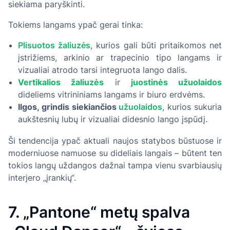
siekiama paryškinti.
Tokiems langams ypač gerai tinka:
Plisuotos žaliuzės
, kurios gali būti pritaikomos net
įstrižiems, arkinio ar trapecinio tipo langams ir
vizualiai atrodo tarsi integruota lango dalis.
Vertikalios žaliuzės
ir
juostinės užuolaidos
dideliems vitrininiams langams ir biuro erdvėms.
Ilgos, grindis siekiančios
užuolaidos
, kurios sukuria
aukštesnių lubų ir vizualiai didesnio lango įspūdį.
Ši tendencija ypač aktuali naujos statybos būstuose ir
moderniuose namuose su dideliais langais – būtent ten
tokios langų uždangos dažnai tampa vienu svarbiausių
interjero „įrankių“.
7. „Pantone“ metų spalva