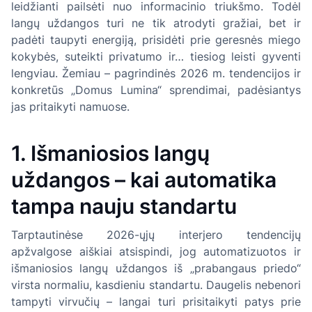
leidžianti pailsėti nuo informacinio triukšmo. Todėl
langų uždangos turi ne tik atrodyti gražiai, bet ir
padėti taupyti energiją, prisidėti prie geresnės miego
kokybės, suteikti privatumo ir… tiesiog leisti gyventi
lengviau. Žemiau – pagrindinės 2026 m. tendencijos ir
konkretūs „Domus Lumina“ sprendimai, padėsiantys
jas pritaikyti namuose.
1. Išmaniosios langų
uždangos – kai automatika
tampa nauju standartu
Tarptautinėse 2026-ųjų interjero tendencijų
apžvalgose aiškiai atsispindi, jog automatizuotos ir
išmaniosios langų uždangos iš „prabangaus priedo“
virsta normaliu, kasdieniu standartu. Daugelis nebenori
tampyti virvučių – langai turi prisitaikyti patys prie