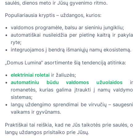
saulės, dienos meto ir Jūsų gyvenimo ritmo.
Populiariausia kryptis – uždangos, kurios:
valdomos programėle, balsu ar sieniniu jungikliu;
automatiškai nusileidžia per pietinę kaitrą ir pakyla
ryte;
integruojamos į bendrą išmaniųjų namų ekosistemą.
„Domus Lumina“ asortimente šią tendenciją atitinka:
elektriniai roletai
ir žaliuzės;
automatiniu būdu valdomos užuolaidos
ir
romanetės, kurias galima įtraukti į namų valdymo
sistemas;
langų uždengimo sprendimai be virvučių – saugesni
vaikams ir gyvūnams.
Praktiškai tai reiškia, kad ne Jūs taikotės prie saulės, o
langų uždangos prisitaiko prie Jūsų.