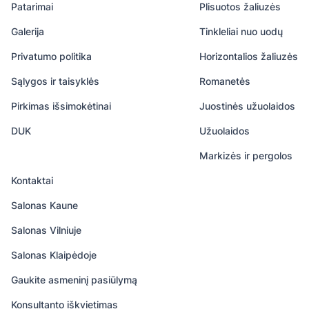
Patarimai
Plisuotos žaliuzės
Galerija
Tinkleliai nuo uodų
Privatumo politika
Horizontalios žaliuzės
Sąlygos ir taisyklės
Romanetės
Pirkimas išsimokėtinai
Juostinės užuolaidos
DUK
Užuolaidos
Markizės ir pergolos
Kontaktai
Salonas Kaune
Salonas Vilniuje
Salonas Klaipėdoje
Gaukite asmeninį pasiūlymą
Konsultanto iškvietimas