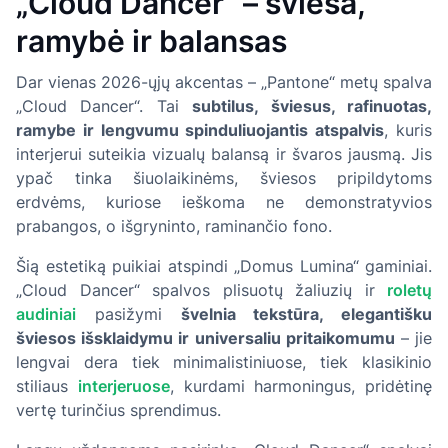
„Cloud Dancer“ – šviesa,
ramybė ir balansas
Dar vienas 2026-ųjų akcentas – „Pantone“ metų spalva
„Cloud Dancer“. Tai
subtilus, šviesus, rafinuotas,
ramybe ir lengvumu spinduliuojantis atspalvis
, kuris
interjerui suteikia vizualų balansą ir švaros jausmą. Jis
ypač tinka šiuolaikinėms, šviesos pripildytoms
erdvėms, kuriose ieškoma ne demonstratyvios
prabangos, o išgryninto, raminančio fono.
Šią estetiką puikiai atspindi „Domus Lumina“ gaminiai.
„Cloud Dancer“ spalvos plisuotų žaliuzių ir
roletų
audiniai
pasižymi
švelnia tekstūra, elegantišku
šviesos išsklaidymu ir universaliu pritaikomumu
– jie
lengvai dera tiek minimalistiniuose, tiek klasikinio
stiliaus
interjeruose
, kurdami harmoningus, pridėtinę
vertę turinčius sprendimus.