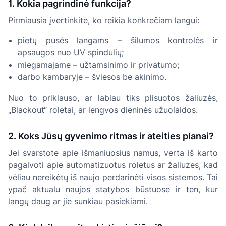
1. Kokia pagrindinė funkcija?
Pirmiausia įvertinkite, ko reikia konkrečiam langui:
pietų pusės langams – šilumos kontrolės ir
apsaugos nuo UV spindulių;
miegamajame – užtamsinimo ir privatumo;
darbo kambaryje – šviesos be akinimo.
Nuo to priklauso, ar labiau tiks plisuotos žaliuzės,
„Blackout“ roletai, ar lengvos dieninės užuolaidos.
2. Koks Jūsų gyvenimo ritmas ir ateities planai?
Jei svarstote apie išmaniuosius namus, verta iš karto
pagalvoti apie automatizuotus roletus ar žaliuzes, kad
vėliau nereikėtų iš naujo perdarinėti visos sistemos. Tai
ypač aktualu naujos statybos būstuose ir ten, kur
langų daug ar jie sunkiau pasiekiami.