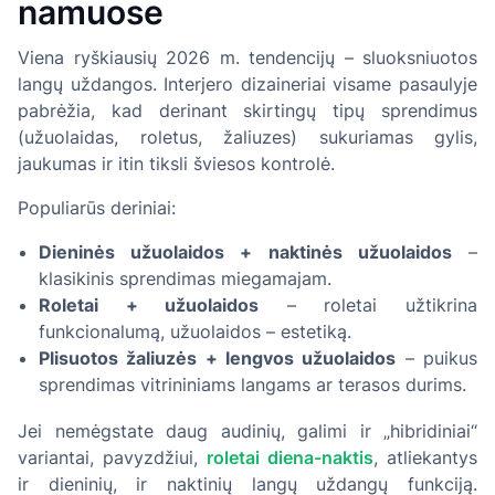
namuose
Viena ryškiausių 2026 m. tendencijų – sluoksniuotos
langų uždangos. Interjero dizaineriai visame pasaulyje
pabrėžia, kad derinant skirtingų tipų sprendimus
(užuolaidas, roletus, žaliuzes) sukuriamas gylis,
jaukumas ir itin tiksli šviesos kontrolė.
Populiarūs deriniai:
Dieninės užuolaidos + naktinės užuolaidos
–
klasikinis sprendimas miegamajam.
Roletai + užuolaidos
– roletai užtikrina
funkcionalumą, užuolaidos – estetiką.
Plisuotos žaliuzės + lengvos užuolaidos
– puikus
sprendimas vitrininiams langams ar terasos durims.
Jei nemėgstate daug audinių, galimi ir „hibridiniai“
variantai, pavyzdžiui,
roletai diena-naktis
, atliekantys
ir dieninių, ir naktinių langų uždangų funkciją.