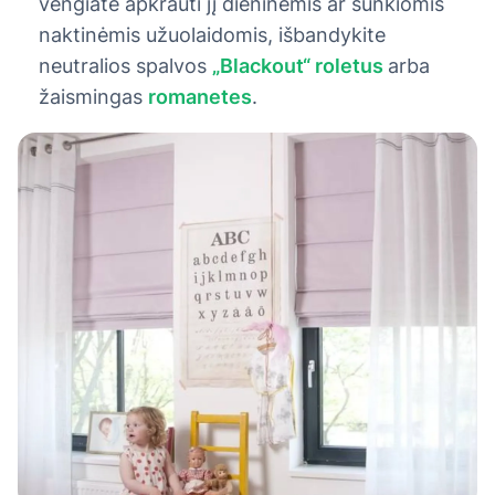
vengiate apkrauti jį dieninėmis ar sunkiomis
naktinėmis užuolaidomis, išbandykite
neutralios spalvos
„Blackout“ roletus
arba
žaismingas
romanetes
.