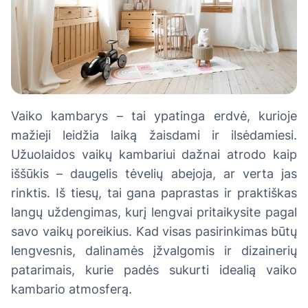
Vaiko kambarys – tai ypatinga erdvė, kurioje
mažieji leidžia laiką žaisdami ir ilsėdamiesi.
Užuolaidos vaikų kambariui dažnai atrodo kaip
iššūkis – daugelis tėvelių abejoja, ar verta jas
rinktis. Iš tiesų, tai gana paprastas ir praktiškas
langų uždengimas, kurį lengvai pritaikysite pagal
savo vaikų poreikius. Kad visas pasirinkimas būtų
lengvesnis, dalinamės įžvalgomis ir dizainerių
patarimais, kurie padės sukurti idealią vaiko
kambario atmosferą.