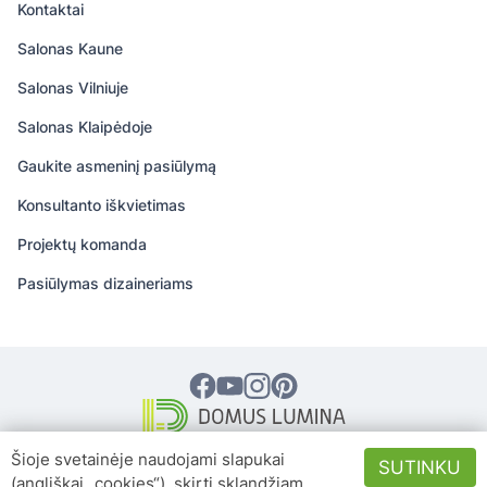
Kontaktai
Salonas Kaune
Salonas Vilniuje
Salonas Klaipėdoje
Gaukite asmeninį pasiūlymą
Konsultanto iškvietimas
Projektų komanda
Pasiūlymas dizaineriams
© 2026 DOMUS LUMINA – Visos teisės
Šioje svetainėje naudojami slapukai
SUTINKU
saugomos
(angliškai „cookies“), skirti sklandžiam