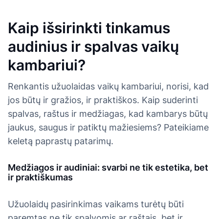
Kaip išsirinkti tinkamus
audinius ir spalvas vaikų
kambariui?
Renkantis užuolaidas vaikų kambariui, norisi, kad
jos būtų ir gražios, ir praktiškos. Kaip suderinti
spalvas, raštus ir medžiagas, kad kambarys būtų
jaukus, saugus ir patiktų mažiesiems? Pateikiame
keletą paprastų patarimų.
Medžiagos ir audiniai: svarbi ne tik estetika, bet
ir praktiškumas
Užuolaidų pasirinkimas vaikams turėtų būti
paremtas ne tik spalvomis ar raštais, bet ir