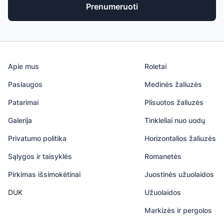
Prenumeruoti
Apie mus
Roletai
Paslaugos
Medinės žaliuzės
Patarimai
Plisuotos žaliuzės
Galerija
Tinkleliai nuo uodų
Privatumo politika
Horizontalios žaliuzės
Sąlygos ir taisyklės
Romanetės
Pirkimas išsimokėtinai
Juostinės užuolaidos
DUK
Užuolaidos
Markizės ir pergolos