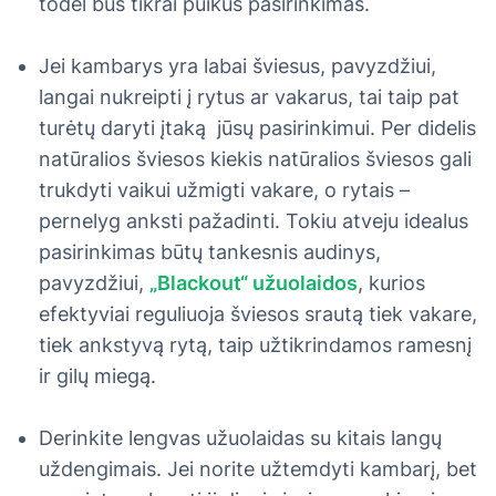
todėl bus tikrai puikus pasirinkimas.
Jei kambarys yra labai šviesus, pavyzdžiui,
langai nukreipti į rytus ar vakarus, tai taip pat
turėtų daryti įtaką jūsų pasirinkimui. Per didelis
natūralios šviesos kiekis natūralios šviesos gali
trukdyti vaikui užmigti vakare, o rytais –
pernelyg anksti pažadinti. Tokiu atveju idealus
pasirinkimas būtų tankesnis audinys,
pavyzdžiui,
„Blackout“ užuolaidos
, kurios
efektyviai reguliuoja šviesos srautą tiek vakare,
tiek ankstyvą rytą, taip užtikrindamos ramesnį
ir gilų miegą.
Derinkite lengvas užuolaidas su kitais langų
uždengimais. Jei norite užtemdyti kambarį, bet