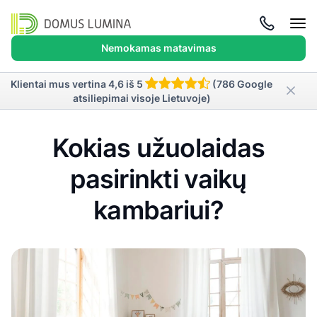
Atida
meni
Nemokamas matavimas
Klientai mus vertina 4,6 iš 5
(786 Google
atsiliepimai visoje Lietuvoje)
Kokias užuolaidas
pasirinkti vaikų
kambariui?