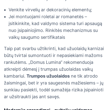
Venkite virvelių ar dekoracinių elementų;
Jei montuojami roletai ar romanetės –
įsitikinkite, kad valdymo sistema turi apsaugą
nuo įsipainiojimo. Rinkitės mechanizmus su
vaikų saugumo sertifikatais
Taip pat svarbu užtikrinti, kad užuolaidų karnizai
būtų tvirtai sumontuoti ir nepasiekiami mažoms
rankutėms. „Domus Lumina“ rekomenduoja
atkreipti dėmesį į trumpas užuolaidas vaikų
kambariui.
Trumpos užuolaidos
ne tik atrodo
žaismingai, bet ir yra saugesnės mažiesiems – jų
sunkiau pasiekti, todėl sumažėja rizika įsipainioti
ar užsitraukti jas ant savęs.