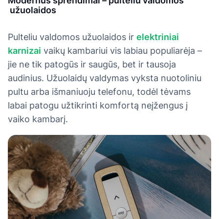
Modernūs sprendimai – pulteliu valdomos
užuolaidos
Pulteliu valdomos užuolaidos ir
elektriniai
karnizai
vaikų kambariui vis labiau populiarėja –
jie ne tik patogūs ir saugūs, bet ir tausoja
audinius. Užuolaidų valdymas vyksta nuotoliniu
pultu arba išmaniuoju telefonu, todėl tėvams
labai patogu užtikrinti komfortą neįžengus į
vaiko kambarį.