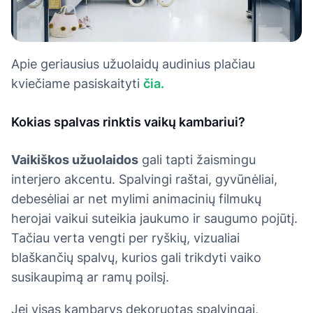
Apie geriausius užuolaidų audinius plačiau
kviečiame pasiskaityti
čia.
Kokias spalvas rinktis vaikų kambariui?
Vaikiškos užuolaidos
gali tapti žaismingu
interjero akcentu. Spalvingi raštai, gyvūnėliai,
debesėliai ar net mylimi animacinių filmukų
herojai vaikui suteikia jaukumo ir saugumo pojūtį.
Tačiau verta vengti per ryškių, vizualiai
blaškančių spalvų, kurios gali trikdyti vaiko
susikaupimą ar ramų poilsį.
Jei visas kambarys dekoruotas spalvingai,