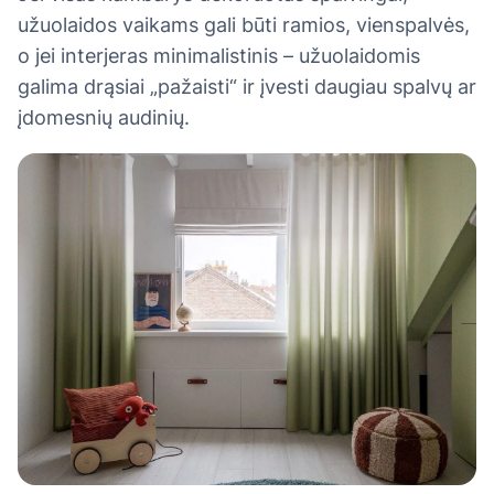
užuolaidos vaikams gali būti ramios, vienspalvės,
o jei interjeras minimalistinis – užuolaidomis
galima drąsiai „pažaisti“ ir įvesti daugiau spalvų ar
įdomesnių audinių.