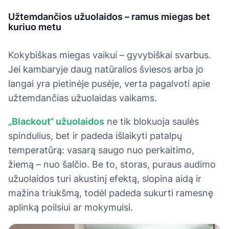
Užtemdančios užuolaidos – ramus miegas bet
kuriuo metu
Kokybiškas miegas vaikui – gyvybiškai svarbus.
Jei kambaryje daug natūralios šviesos arba jo
langai yra pietinėje pusėje, verta pagalvoti apie
užtemdančias užuolaidas vaikams.
„Blackout“ užuolaidos
ne tik blokuoja saulės
spindulius, bet ir padeda išlaikyti patalpų
temperatūrą: vasarą saugo nuo perkaitimo,
žiemą – nuo šalčio. Be to, storas, puraus audimo
užuolaidos turi akustinį efektą, slopina aidą ir
mažina triukšmą, todėl padeda sukurti ramesnę
aplinką poilsiui ar mokymuisi.