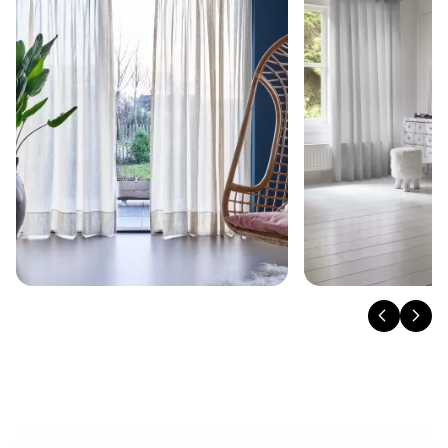
Linas yra lengvas, tačiau tvirtas, pasižymi puikiu oro
stengiamės kuo greičiau paruošti Jūsų užsakymą.
pralaidumu ir reguliuoja drėgmės lygį. Be to, jis
efektyviai filtruoja natūralią šviesą, sukurdamas švelnų,
išsklaidytą apšvietimą. Ši medžiaga taip pat pasižymi
antistatinėmis ir hipoalerginėmis savybėmis, todėl yra
puikus pasirinkimas alergiškiems žmonėms ar
šeimoms su vaikais.
Natūralumas
Lino užuolaidos yra pagamintos iš 100 % natūralaus
pluošto, todėl jos nekenkia aplinkai ir yra visiškai
organiškos. Dėl savo švelnių, natūralių spalvų jas
galima derinti su kitai langų uždengimais, pavyzdžiui,
roletais
ar
romanetėmis
. Daugiau patarimų, kaip
derinti skirtingus langų uždengimus, rasite
čia
.
Ilgaamžiškumas
Linas – vienas patvariausių ir ilgaamžiškiausių