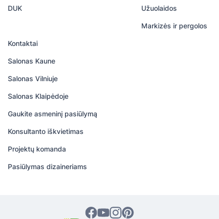
Lininių užuolaidų priežiūra
DUK
Užuolaidos
Markizės ir pergolos
Lininės užuolaidos reikalauja švelnios priežiūros, kad
išliktų estetiškos ir ilgaamžės. Jas rekomenduojama
Kontaktai
skalbti ne aukštesnėje kaip 30–40 laipsnių
Salonas Kaune
temperatūroje, naudojant švelnias skalbimo priemones
be baliklių. Geriausia plauti rankomis arba pasirinkti
Salonas Vilniuje
švelnų skalbimo režimą skalbyklėje. Džiovinti
Salonas Klaipėdoje
patariama natūraliai, kad išliktų autentiška užuolaidų
tekstūra.
Gaukite asmeninį pasiūlymą
Konsultanto iškvietimas
Projektų komanda
Pasiūlymas dizaineriams