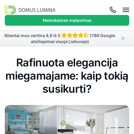
Atida
meni
Nemokamas matavimas
Klientai mus vertina 4,6 iš 5
(786 Google
atsiliepimai visoje Lietuvoje)
Rafinuota elegancija
miegamajame: kaip tokią
susikurti?