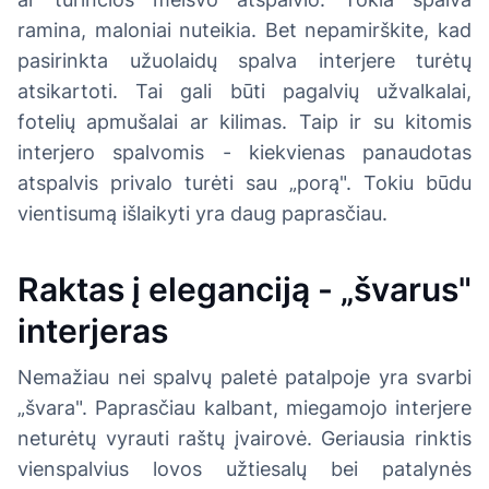
ramina, maloniai nuteikia. Bet nepamirškite, kad
pasirinkta užuolaidų spalva interjere turėtų
atsikartoti. Tai gali būti pagalvių užvalkalai,
fotelių apmušalai ar kilimas. Taip ir su kitomis
interjero spalvomis - kiekvienas panaudotas
atspalvis privalo turėti sau „porą". Tokiu būdu
vientisumą išlaikyti yra daug paprasčiau.
Raktas į eleganciją - „švarus"
interjeras
Nemažiau nei spalvų paletė patalpoje yra svarbi
„švara". Paprasčiau kalbant, miegamojo interjere
neturėtų vyrauti raštų įvairovė. Geriausia rinktis
vienspalvius lovos užtiesalų bei patalynės