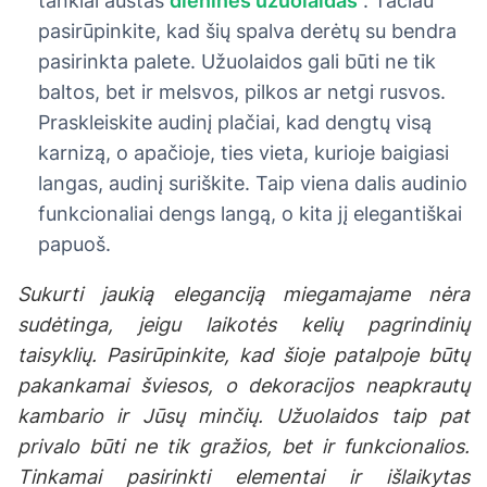
tankiai austas
dienines užuolaidas
. Tačiau
pasirūpinkite, kad šių spalva derėtų su bendra
pasirinkta palete. Užuolaidos gali būti ne tik
baltos, bet ir melsvos, pilkos ar netgi rusvos.
Praskleiskite audinį plačiai, kad dengtų visą
karnizą, o apačioje, ties vieta, kurioje baigiasi
langas, audinį suriškite. Taip viena dalis audinio
funkcionaliai dengs langą, o kita jį elegantiškai
papuoš.
Sukurti jaukią eleganciją miegamajame nėra
sudėtinga, jeigu laikotės kelių pagrindinių
taisyklių. Pasirūpinkite, kad šioje patalpoje būtų
pakankamai šviesos, o dekoracijos neapkrautų
kambario ir Jūsų minčių. Užuolaidos taip pat
privalo būti ne tik gražios, bet ir funkcionalios.
Tinkamai pasirinkti elementai ir išlaikytas