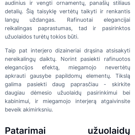
audinius ir vengti ornamentų, panašių stiliaus
detalių. Šią taisyklę vertėtų taikyti ir renkantis
langų uždangas. Rafinuotai elegancijai
reikalingas paprastumas, tad ir pasirinktos
užuolaidos turėtų tokios būti.
Taip pat interjero dizaineriai drąsina atsisakyti
nereikalingų daiktų. Norint pasiekti rafinuotos
elegancijos efektą, miegamojo nevertėtų
apkrauti gausybe papildomų elementų. Tikslą
galima pasiekti daug paprasčiau - skirkite
daugiau dėmesio užuolaidų pasirinkimui bei
kabinimui, ir miegamojo interjerą atgaivinsite
beveik akimirksniu.
Patarimai užuolaidų