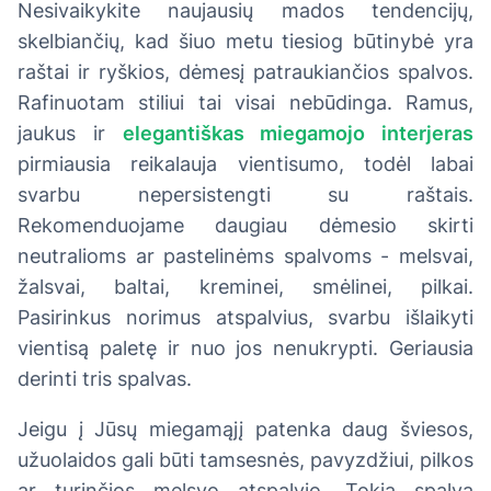
Nesivaikykite naujausių mados tendencijų,
skelbiančių, kad šiuo metu tiesiog būtinybė yra
raštai ir ryškios, dėmesį patraukiančios spalvos.
Rafinuotam stiliui tai visai nebūdinga. Ramus,
jaukus ir
elegantiškas miegamojo interjeras
pirmiausia reikalauja vientisumo, todėl labai
svarbu nepersistengti su raštais.
Rekomenduojame daugiau dėmesio skirti
neutralioms ar pastelinėms spalvoms - melsvai,
žalsvai, baltai, kreminei, smėlinei, pilkai.
Pasirinkus norimus atspalvius, svarbu išlaikyti
vientisą paletę ir nuo jos nenukrypti. Geriausia
derinti tris spalvas.
Jeigu į Jūsų miegamąjį patenka daug šviesos,
užuolaidos gali būti tamsesnės, pavyzdžiui, pilkos
ar turinčios melsvo atspalvio. Tokia spalva