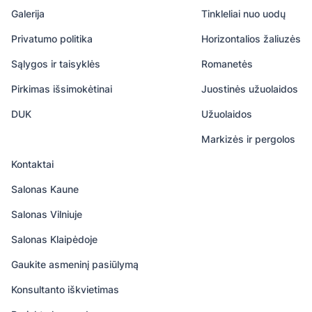
Galerija
Tinkleliai nuo uodų
Privatumo politika
Horizontalios žaliuzės
Sąlygos ir taisyklės
Romanetės
Pirkimas išsimokėtinai
Juostinės užuolaidos
DUK
Užuolaidos
Markizės ir pergolos
Kontaktai
Salonas Kaune
Salonas Vilniuje
Salonas Klaipėdoje
Gaukite asmeninį pasiūlymą
Konsultanto iškvietimas