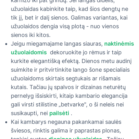
karnizo iki pat grindų. Jei langas didelis,
užuolaidas kabinkite taip, kad šios dengtų ne
tik jį, bet ir dalį sienos. Galimas variantas, kai
užuolaidos dengia visą plotą - nuo vienos
sienos iki kitos.
Jeigu miegamajame langas siauras,
naktinėmis
užuolaidomis
dekoruokite jo rėmus ir taip
kurkite elegantišką efektą. Dienos metu audinį
suimkite ir pritvirtinkite lango šone specialiais
užuolaidoms skirtais segtukais ar rišamais
kutais. Tačiau jų spalvos ir dizainas neturėtų
pernelyg išsiskirti, kitaip kambario elegancija
gali virsti stilistine „betvarke", o ši neleis nei
susikaupti, nei
pailsėti
.
Kai kambarys negauna pakankamai saulės
šviesos, rinktis galima ir paprastas plonas,