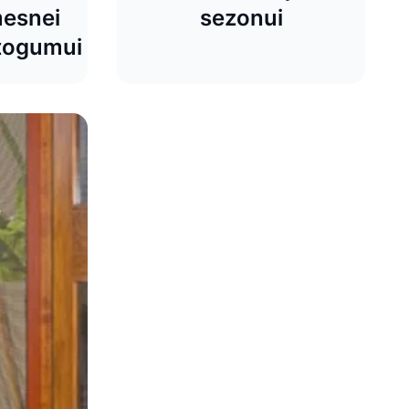
mesnei
sezonui
atogumui