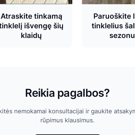
Atraskite tinkamą
Paruoškite 
tinklelį išvengę šių
tinklelius ša
klaidų
sezonu
Reikia pagalbos?
kitės nemokamai konsultacijai ir gaukite atsakym
rūpimus klausimus.