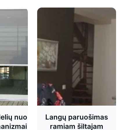
elių nuo
Langų paruošimas
anizmai
ramiam šiltajam