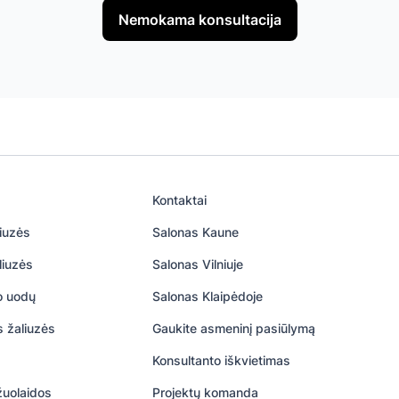
Nemokama konsultacija
Kontaktai
iuzės
Salonas Kaune
liuzės
Salonas Vilniuje
uo uodų
Salonas Klaipėdoje
s žaliuzės
Gaukite asmeninį pasiūlymą
Konsultanto iškvietimas
žuolaidos
Projektų komanda