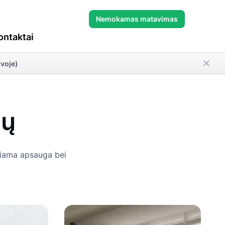
ių leidžia
Tinkleliai nuo vabzdžių leidžia
Nemokamas matavimas
namuose be
mėgautis gaiviu oru namuose be
ontaktai
kite, kokį
uodų ar kitų vabzdžių. Sužinokite,
ar plisuotą –
kuo skiriasi tinkleliai-rėmeliai, roletai,
o langus ir
durys ir plisuoti sprendimai bei kaip
uvoje)
pasirinkti tinkamiausią montavimo
būdą.
ių
uriama apsauga bei