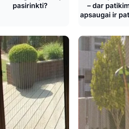
pasirinkti?
– dar patiki
apsaugai ir p