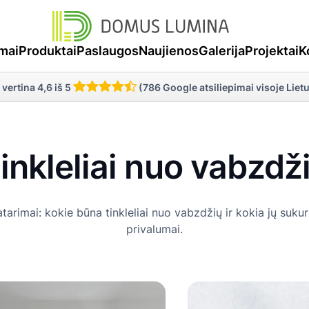
Plisuoti tinkleliai nuo vabzdžių –
Tinkleliai nuo vabzdž
derni apsauga langams ir durims.
mėgautis gaiviu oru 
mai
Produktai
Paslaugos
Naujienos
Galerija
Projektai
K
uodų ar musių. Sužino
tinklelį – rėmelį, roletą 
verta rinktis pagal sav
 vertina 4,6 iš 5
(786 Google atsiliepimai visoje Liet
poreikius.
inkleliai nuo vabzdž
rimai: kokie būna tinkleliai nuo vabzdžių ir kokia jų suk
privalumai.