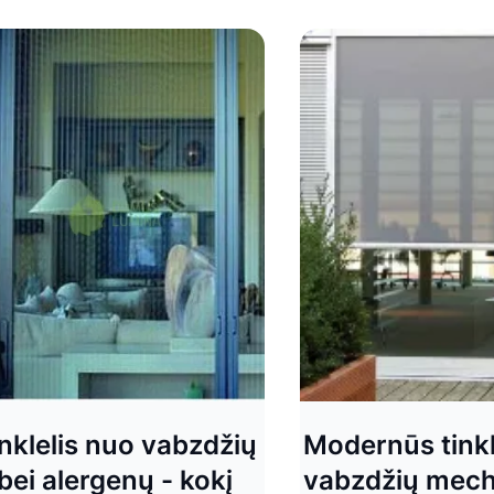
nklelis nuo vabzdžių
Modernūs tinkl
bei alergenų - kokį
vabzdžių mech