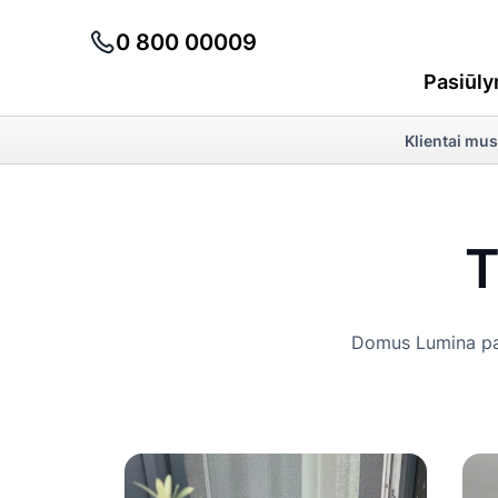
vabzdžių
0 800 00009
mo
Sužinokite, kodėl 8 priežąstys,
Pasiūly
kodėl verta rinktis tinklelius nuo
vabzdžių: nuo patikimos apsaugos
Klientai mus
iki mažesnių kondicionavimo išlaidų.
T
Domus Lumina pata