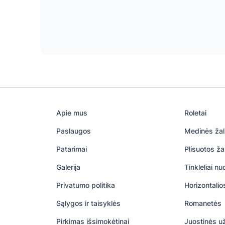
Apie mus
Roletai
Paslaugos
Medinės žal
Patarimai
Plisuotos ža
Galerija
Tinkleliai n
Privatumo politika
Horizontalio
Sąlygos ir taisyklės
Romanetės
Pirkimas išsimokėtinai
Juostinės u