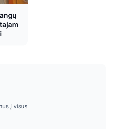
langų
ltajam
i
us į visus