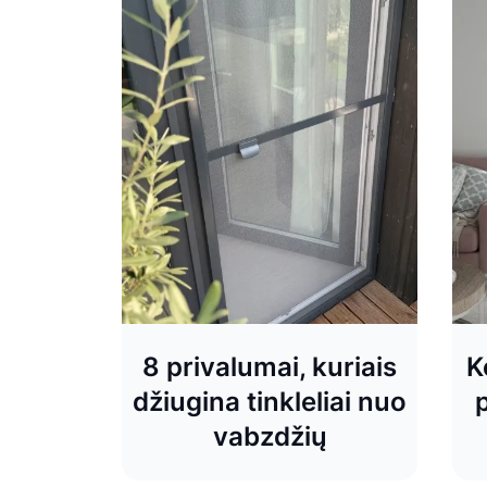
8 privalumai, kuriais
K
džiugina tinkleliai nuo
p
vabzdžių